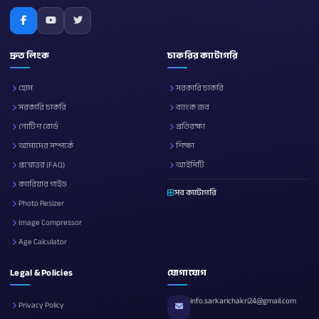
দ্রুত লিংক
চাকরির ক্যাটাগরি
হোম
সরকারি চাকরি
সরকারি চাকরি
ব্যাংক জব
নোটিশ বোর্ড
প্রতিরক্ষা
আমাদের সম্পর্কে
শিক্ষা
প্রশ্নোত্তর (FAQ)
আইসিটি
ক্যারিয়ার গাইড
সব ক্যাটাগরি
Photo Resizer
Image Compressor
Age Calculator
Legal & Policies
যোগাযোগ
info.sarkarichakri24@gmail.com
Privacy Policy