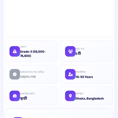
বেতন
শূন্য পদ
Grade-3 (56,500-
5 টি
74,400)
আবেদনের শেষ তারিখ
বয়সসীমা
মেয়াদ শেষ
18-55 Years
চাকরির ধরন
কর্মস্থল
স্থায়ী
Dhaka, Bangladesh