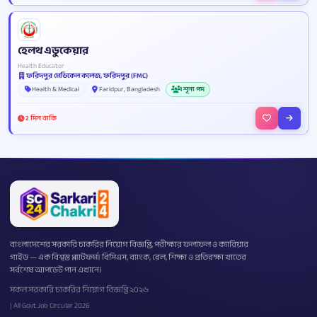
হেলথ এডুকেয়ার
Health Educator
ফরিদপুর মেডিকেল কলেজ, ফরিদপুর (FMC)
Health & Medical
Faridpur, Bangladesh
1 শূন্য পদ
2 দিন বাকি
বাংলাদেশের সরকারি চাকরির নিয়োগ বিজ্ঞপ্তি, পরীক্ষার ফলাফল ও ক্যারিয়ার
গাইড — এক বিশ্বস্ত প্ল্যাটফর্ম। বিসিএস, ব্যাংক, রেল, শিক্ষা ও প্রতিরক্ষা খাতের
সর্বশেষ আপডেট পান এখানে।
সকল সরকারি চাকরির নিয়োগ বিজ্ঞপ্তি ২০২৬
| All Govt Job Circular 2026