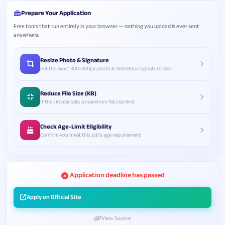
Prepare Your Application
Free tools that run entirely in your browser — nothing you upload is ever sent
anywhere.
Resize Photo & Signature
Get the exact 300×300px photo & 300×80px signature size
Reduce File Size (KB)
If the circular sets a maximum file size limit
Check Age-Limit Eligibility
Confirm you meet this job's age requirement
Application deadline has passed
Apply on Official Site
View Source