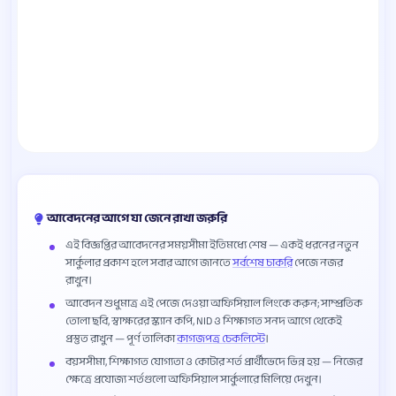
আবেদনের আগে যা জেনে রাখা জরুরি
এই বিজ্ঞপ্তির আবেদনের সময়সীমা ইতিমধ্যে শেষ — একই ধরনের নতুন
সার্কুলার প্রকাশ হলে সবার আগে জানতে
সর্বশেষ চাকরি
পেজে নজর
রাখুন।
আবেদন শুধুমাত্র এই পেজে দেওয়া অফিসিয়াল লিংকে করুন; সাম্প্রতিক
তোলা ছবি, স্বাক্ষরের স্ক্যান কপি, NID ও শিক্ষাগত সনদ আগে থেকেই
প্রস্তুত রাখুন — পূর্ণ তালিকা
কাগজপত্র চেকলিস্টে
।
বয়সসীমা, শিক্ষাগত যোগ্যতা ও কোটার শর্ত প্রার্থীভেদে ভিন্ন হয় — নিজের
ক্ষেত্রে প্রযোজ্য শর্তগুলো অফিসিয়াল সার্কুলারে মিলিয়ে দেখুন।