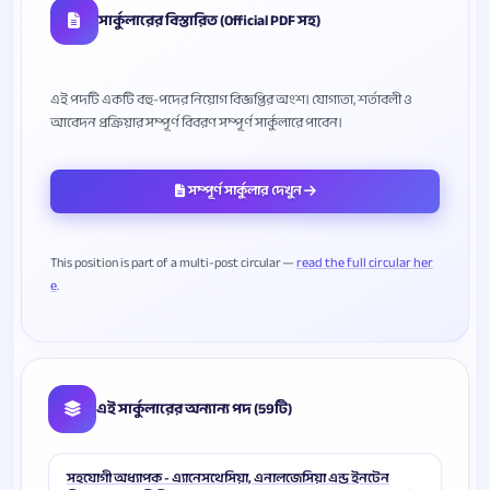
সার্কুলারের বিস্তারিত (Official PDF সহ)
এই পদটি একটি বহু-পদের নিয়োগ বিজ্ঞপ্তির অংশ। যোগ্যতা, শর্তাবলী ও
সম্পূর্ণ সার্কুলার দেখুন
This position is part of a multi-post circular —
read the full circular her
e
এই সার্কুলারের অন্যান্য পদ (59টি)
সহযোগী অধ্যাপক - এ্যানেসথেসিয়া, এনালজেসিয়া এন্ড ইনটেন