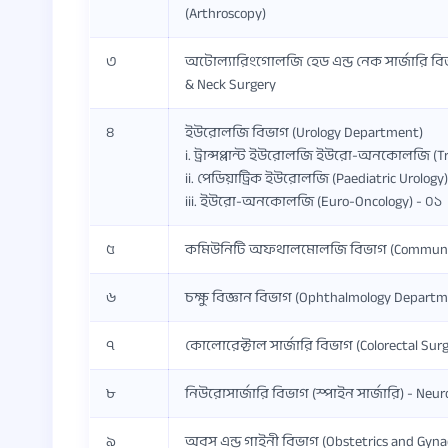
(Arthroscopy)
৩
অটোল্যারিংগোলজি হেড এন্ড নেক সার্জারি বিভ
& Neck Surgery
৪
ইউরোলজি বিভাগ (Urology Department)
i. ট্রান্সপ্লান্ট ইউরোলজি ইউরো-অনকোলজি (T
ii. পেডিয়াট্রিক ইউরোলজি (Paediatric Urology)
iii. ইউরো-অনকোলজি (Euro-Oncology) - ০১
৫
কমিউনিটি অফথালমোলজি বিভাগ (Communit
৬
চক্ষু বিজ্ঞান বিভাগ (Ophthalmology Departm
৭
কোলোরেক্টাল সার্জারি বিভাগ (Colorectal Su
৮
নিউরোসার্জারি বিভাগ (স্পাইন সার্জারি) - Ne
৯
অবস এন্ড গাইনী বিভাগ (Obstetrics and Gyn