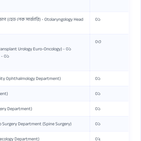
াগ (হেড নেক সার্জারি) - Otolaryngology Head
০১
০৩
ransplant Urology Euro-Oncology) - ০১
 - ০১
y Ophthalmology Department)
০১
ent)
০১
rgery Department)
০১
uro Surgery Department (Spine Surgery)
০১
aecology Department)
০২