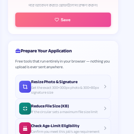
পরে আবেদন করতে প্রোফাইলে সংরক্ষণ করুন।
Save
Prepare Your Application
Free tools that run entirely in your browser — nothing you
upload is ever sent anywhere.
Resize Photo & Signature
Get the exact 300×300px photo & 300×80px
signature size
Reduce File Size (KB)
If the circular sets a maximum file size limit
Check Age-Limit Eligibility
Confirm you meet this job's age requirement