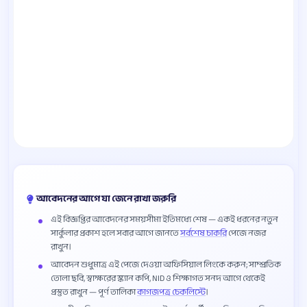
আবেদনের আগে যা জেনে রাখা জরুরি
এই বিজ্ঞপ্তির আবেদনের সময়সীমা ইতিমধ্যে শেষ — একই ধরনের নতুন
সার্কুলার প্রকাশ হলে সবার আগে জানতে
সর্বশেষ চাকরি
পেজে নজর
রাখুন।
আবেদন শুধুমাত্র এই পেজে দেওয়া অফিসিয়াল লিংকে করুন; সাম্প্রতিক
তোলা ছবি, স্বাক্ষরের স্ক্যান কপি, NID ও শিক্ষাগত সনদ আগে থেকেই
প্রস্তুত রাখুন — পূর্ণ তালিকা
কাগজপত্র চেকলিস্টে
।