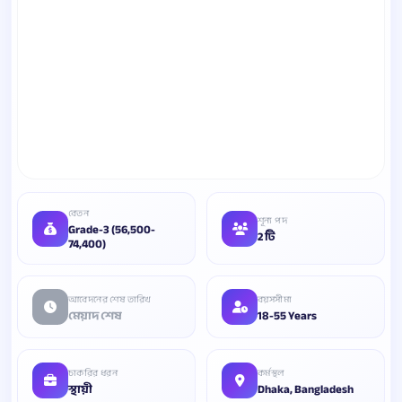
বেতন
শূন্য পদ
Grade-3 (56,500-
2 টি
74,400)
আবেদনের শেষ তারিখ
বয়সসীমা
মেয়াদ শেষ
18-55 Years
চাকরির ধরন
কর্মস্থল
স্থায়ী
Dhaka, Bangladesh