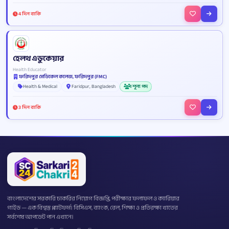
4 দিন বাকি
হেলথ এডুকেয়ার
Health Educator
ফরিদপুর মেডিকেল কলেজ, ফরিদপুর (FMC)
Health & Medical
Faridpur, Bangladesh
1 শূন্য পদ
3 দিন বাকি
বাংলাদেশের সরকারি চাকরির নিয়োগ বিজ্ঞপ্তি, পরীক্ষার ফলাফল ও ক্যারিয়ার
গাইড — এক বিশ্বস্ত প্ল্যাটফর্ম। বিসিএস, ব্যাংক, রেল, শিক্ষা ও প্রতিরক্ষা খাতের
সর্বশেষ আপডেট পান এখানে।