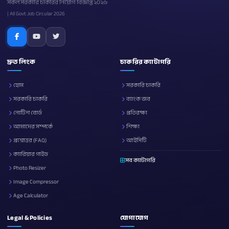
সকল সরকারি চাকরির নিয়োগ বিজ্ঞপ্তি ২০২৬
| All Govt Job Circular 2026
দ্রুত লিংক
চাকরির ক্যাটাগরি
হোম
সরকারি চাকরি
সরকারি চাকরি
ব্যাংক জব
নোটিশ বোর্ড
প্রতিরক্ষা
আমাদের সম্পর্কে
শিক্ষা
প্রশ্নোত্তর (FAQ)
আইসিটি
ক্যারিয়ার গাইড
সব ক্যাটাগরি
Photo Resizer
Image Compressor
Age Calculator
Legal & Policies
যোগাযোগ