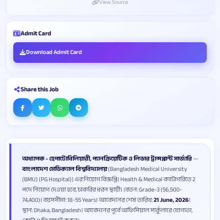
View Source
Admit Card
Download Admit Card
Share this Job
অধ্যাপক - হেপাটোবিলিয়ারী, প্যানক্রিয়েটিক ও লিভার ট্রান্সপ্লান্ট সার্জারি
—
বাংলাদেশ মেডিক্যাল বিশ্ববিদ্যালয়
(Bangladesh Medical University
(BMU) (PG Hospital)) এর নিয়োগ বিজ্ঞপ্তি। Health & Medical ক্যাটাগরিতে 2
পদে নিয়োগ দেওয়া হবে, চাকরির ধরন স্থায়ী। বেতন: Grade-3 (56,500-
74,400)। বয়সসীমা: 18-55 Years। আবেদনের শেষ তারিখ:
21 June, 2026
।
স্থান: Dhaka, Bangladesh। আবেদনের পূর্বে অফিসিয়াল সার্কুলারে যোগ্যতা,