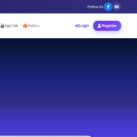
Follow Us
Age Calc
Tools
Login
Register