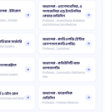
অধ্যাপক - এ্যানেসথেসিয়া, এ
যাপক - ইউরোল
নালজেসিয়া এন্ড ইনটেনসিভ
কেয়ার মেডিসিন
essor - Urology
Professor - Anaesthesia, Analgesia
and Intensive Care Medicine
অধ্যাপক - কার্ডিওলজি (ইন্টার
র্ডিয়াক সার্জারি
ভেনশনাল কার্ডিওলজি)
diac Surgery
Professor - Cardiology
অধ্যাপক - কমিউনিটি অফ
োলোরেক্টাল
থালমোলজি
Professor - Community Ophthalmo
orectal Surgery
logy
অধ্যাপক - ফরেনসিক
্ম ও যৌন রোগ
মেডিসিন
rmatology and Vener
Professor - Forensic Medicine