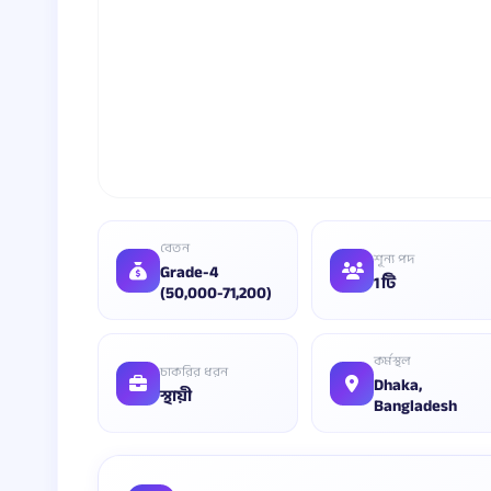
বেতন
শূন্য পদ
Grade-4
1 টি
(50,000-71,200)
কর্মস্থল
চাকরির ধরন
Dhaka,
স্থায়ী
Bangladesh