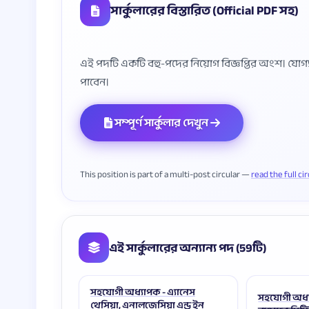
সার্কুলারের বিস্তারিত (Official PDF সহ)
এই পদটি একটি বহু-পদের নিয়োগ বিজ্ঞপ্তির অংশ। যোগ্যতা, 
সম্পূর্ণ সার্কুলার দেখুন
This position is part of a multi-post circular —
read the full ci
এই সার্কুলারের অন্যান্য পদ (59টি)
সহযোগী অধ্যাপক - এ্যানেস
সহযোগী অধ্
থেসিয়া, এনালজেসিয়া এন্ড ইন