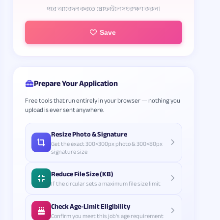
পরে আবেদন করতে প্রোফাইলে সংরক্ষণ করুন।
Save
Prepare Your Application
Free tools that run entirely in your browser — nothing you
upload is ever sent anywhere.
Resize Photo & Signature
Get the exact 300×300px photo & 300×80px
signature size
Reduce File Size (KB)
If the circular sets a maximum file size limit
Check Age-Limit Eligibility
Confirm you meet this job's age requirement