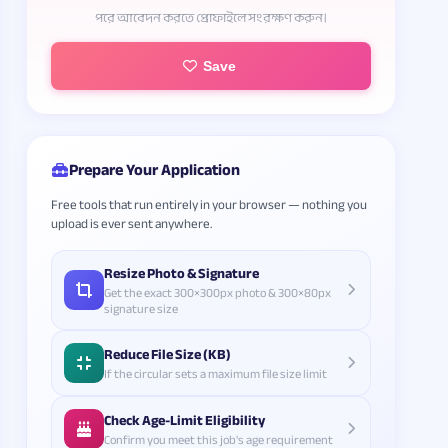
পরে আবেদন করতে প্রোফাইলে সংরক্ষণ করুন।
Save
Prepare Your Application
Free tools that run entirely in your browser — nothing you
upload is ever sent anywhere.
Resize Photo & Signature
Get the exact 300×300px photo & 300×80px
signature size
Reduce File Size (KB)
If the circular sets a maximum file size limit
Check Age-Limit Eligibility
Confirm you meet this job's age requirement