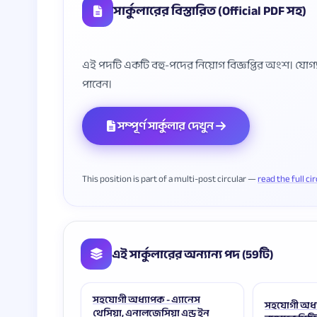
সার্কুলারের বিস্তারিত (Official PDF সহ)
এই পদটি একটি বহু-পদের নিয়োগ বিজ্ঞপ্তির অংশ। যোগ্যতা, 
সম্পূর্ণ সার্কুলার দেখুন
This position is part of a multi-post circular —
read the full ci
এই সার্কুলারের অন্যান্য পদ (59টি)
সহযোগী অধ্যাপক - এ্যানেস
সহযোগী অধ্
থেসিয়া, এনালজেসিয়া এন্ড ইন