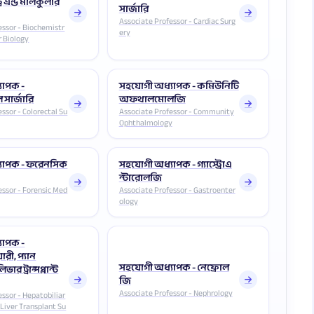
রি এন্ড মলিকুলার
সার্জারি
Associate Professor - Cardiac Surg
essor - Biochemistr
ery
r Biology
যাপক -
সহযোগী অধ্যাপক - কমিউনিটি
সার্জারি
অফথালমোলজি
ssor - Colorectal Su
Associate Professor - Community
Ophthalmology
যাপক - ফরেনসিক
সহযোগী অধ্যাপক - গ্যাস্ট্রোএ
ন্টারোলজি
essor - Forensic Med
Associate Professor - Gastroenter
ology
যাপক -
রী, প্যান
সহযোগী অধ্যাপক - নেফ্রোল
ার ট্রান্সপ্লান্ট
জি
Associate Professor - Nephrology
essor - Hepatobiliar
 Liver Transplant Su