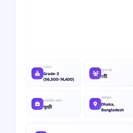
বেতন
শূন্য পদ
Grade-3
1 টি
(56,500-74,400)
কর্মস্থল
চাকরির ধরন
Dhaka,
স্থায়ী
Bangladesh