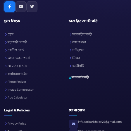
দ্রুত লিংক
চাকরির ক্যাটাগরি
হোম
সরকারি চাকরি
সরকারি চাকরি
ব্যাংক জব
নোটিশ বোর্ড
প্রতিরক্ষা
আমাদের সম্পর্কে
শিক্ষা
প্রশ্নোত্তর (FAQ)
আইসিটি
ক্যারিয়ার গাইড
সব ক্যাটাগরি
Photo Resizer
Image Compressor
Age Calculator
Legal & Policies
যোগাযোগ
info.sarkarichakri24@gmail.com
Privacy Policy