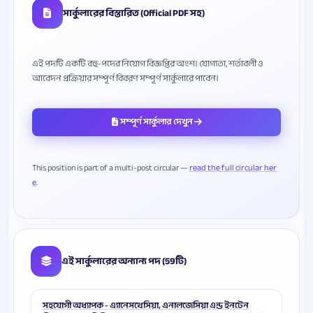
সার্কুলারের বিস্তারিত (Official PDF সহ)
এই পদটি একটি বহু-পদের নিয়োগ বিজ্ঞপ্তির অংশ। যোগ্যতা, শর্তাবলী ও
সম্পূর্ণ সার্কুলার দেখুন
This position is part of a multi-post circular —
read the full circular her
e
এই সার্কুলারের অন্যান্য পদ (59টি)
সহযোগী অধ্যাপক - এ্যানেসথেসিয়া, এনালজেসিয়া এন্ড ইনটেন