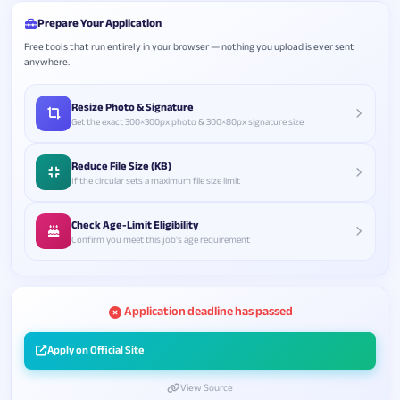
Prepare Your Application
Free tools that run entirely in your browser — nothing you upload is ever sent
anywhere.
Resize Photo & Signature
Get the exact 300×300px photo & 300×80px signature size
Reduce File Size (KB)
If the circular sets a maximum file size limit
Check Age-Limit Eligibility
Confirm you meet this job's age requirement
Application deadline has passed
Apply on Official Site
View Source