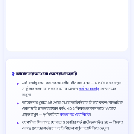
আবেদনের আগে যা জেনে রাখা জরুরি
এই বিজ্ঞপ্তির আবেদনের সময়সীমা ইতিমধ্যে শেষ — একই ধরনের নতুন
সার্কুলার প্রকাশ হলে সবার আগে জানতে
সর্বশেষ চাকরি
পেজে নজর
রাখুন।
আবেদন শুধুমাত্র এই পেজে দেওয়া অফিসিয়াল লিংকে করুন; সাম্প্রতিক
তোলা ছবি, স্বাক্ষরের স্ক্যান কপি, NID ও শিক্ষাগত সনদ আগে থেকেই
প্রস্তুত রাখুন — পূর্ণ তালিকা
কাগজপত্র চেকলিস্টে
।
বয়সসীমা, শিক্ষাগত যোগ্যতা ও কোটার শর্ত প্রার্থীভেদে ভিন্ন হয় — নিজের
ক্ষেত্রে প্রযোজ্য শর্তগুলো অফিসিয়াল সার্কুলারে মিলিয়ে দেখুন।