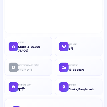
বেতন
শূন্য পদ
Grade-3 (56,500-
2 টি
74,400)
আবেদনের শেষ তারিখ
বয়সসীমা
মেয়াদ শেষ
18-55 Years
চাকরির ধরন
কর্মস্থল
স্থায়ী
Dhaka, Bangladesh