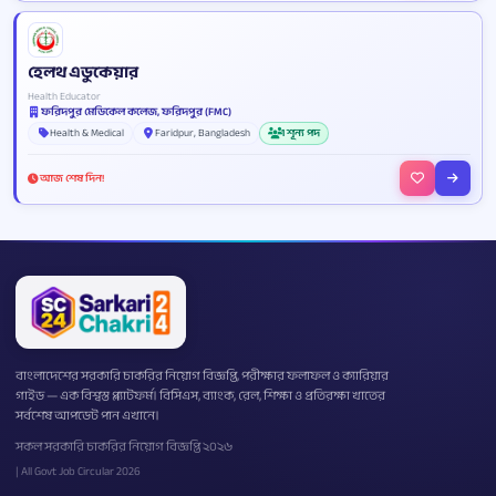
হেলথ এডুকেয়ার
Health Educator
ফরিদপুর মেডিকেল কলেজ, ফরিদপুর (FMC)
Health & Medical
Faridpur, Bangladesh
1 শূন্য পদ
আজ শেষ দিন!
বাংলাদেশের সরকারি চাকরির নিয়োগ বিজ্ঞপ্তি, পরীক্ষার ফলাফল ও ক্যারিয়ার
গাইড — এক বিশ্বস্ত প্ল্যাটফর্ম। বিসিএস, ব্যাংক, রেল, শিক্ষা ও প্রতিরক্ষা খাতের
সর্বশেষ আপডেট পান এখানে।
সকল সরকারি চাকরির নিয়োগ বিজ্ঞপ্তি ২০২৬
| All Govt Job Circular 2026