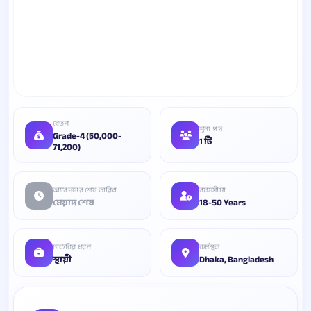
বেতন
শূন্য পদ
Grade-4 (50,000-
1 টি
71,200)
আবেদনের শেষ তারিখ
বয়সসীমা
মেয়াদ শেষ
18-50 Years
চাকরির ধরন
কর্মস্থল
স্থায়ী
Dhaka, Bangladesh