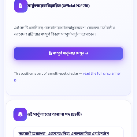
সার্কুলারের বিস্তারিত (Official PDF সহ)
এই পদটি একটি বহু-পদের নিয়োগ বিজ্ঞপ্তির অংশ। যোগ্যতা, শর্তাবলী ও
সম্পূর্ণ সার্কুলার দেখুন
This position is part of a multi-post circular —
read the full circular her
e
এই সার্কুলারের অন্যান্য পদ (59টি)
সহযোগী অধ্যাপক - এ্যানেসথেসিয়া, এনালজেসিয়া এন্ড ইনটেন