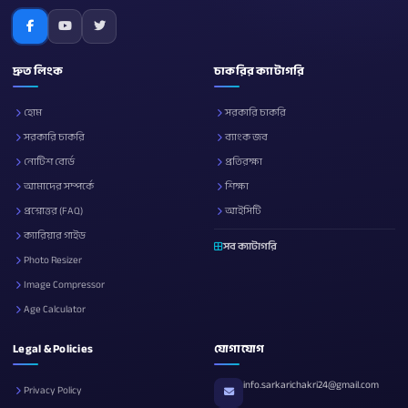
দ্রুত লিংক
চাকরির ক্যাটাগরি
হোম
সরকারি চাকরি
সরকারি চাকরি
ব্যাংক জব
নোটিশ বোর্ড
প্রতিরক্ষা
আমাদের সম্পর্কে
শিক্ষা
প্রশ্নোত্তর (FAQ)
আইসিটি
ক্যারিয়ার গাইড
সব ক্যাটাগরি
Photo Resizer
Image Compressor
Age Calculator
Legal & Policies
যোগাযোগ
info.sarkarichakri24@gmail.com
Privacy Policy