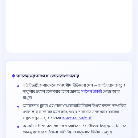
আবেদনের আগে যা জেনে রাখা জরুরি
এই বিজ্ঞপ্তির আবেদনের সময়সীমা ইতিমধ্যে শেষ — একই ধরনের নতুন
সার্কুলার প্রকাশ হলে সবার আগে জানতে
সর্বশেষ চাকরি
পেজে নজর
রাখুন।
আবেদন শুধুমাত্র এই পেজে দেওয়া অফিসিয়াল লিংকে করুন; সাম্প্রতিক
তোলা ছবি, স্বাক্ষরের স্ক্যান কপি, NID ও শিক্ষাগত সনদ আগে থেকেই
প্রস্তুত রাখুন — পূর্ণ তালিকা
কাগজপত্র চেকলিস্টে
।
বয়সসীমা, শিক্ষাগত যোগ্যতা ও কোটার শর্ত প্রার্থীভেদে ভিন্ন হয় — নিজের
ক্ষেত্রে প্রযোজ্য শর্তগুলো অফিসিয়াল সার্কুলারে মিলিয়ে দেখুন।