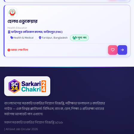
হেলথ এডুকেয়ার
Health Educator
ফরিদপুর মেডিকেল কলেজ, ফরিদপুর (FMC)
Health & Medical
Faridpur, Bangladesh
1 শূন্য পদ
আজ শেষ দিন!
বাংলাদেশের সরকারি চাকরির নিয়োগ বিজ্ঞপ্তি, পরীক্ষার ফলাফল ও ক্যারিয়ার
গাইড — এক বিশ্বস্ত প্ল্যাটফর্ম। বিসিএস, ব্যাংক, রেল, শিক্ষা ও প্রতিরক্ষা খাতের
সর্বশেষ আপডেট পান এখানে।
সকল সরকারি চাকরির নিয়োগ বিজ্ঞপ্তি ২০২৬
| All Govt Job Circular 2026