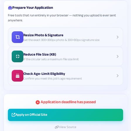
Prepare Your Application
Free tools that run entirely in your browser — nothing you upload is ever sent
anywhere.
Resize Photo & Signature
Get the exact 300×300px photo & 300×80px signature size
Reduce File Size (KB)
If the circular sets a maximum file size limit
Check Age-Limit Eligibility
Confirm you meet this job's age requirement
Application deadline has passed
Apply on Official Site
View Source