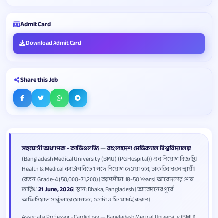
Admit Card
Download Admit Card
Share this Job
সহযোগী অধ্যাপক - কার্ডিওলজি
—
বাংলাদেশ মেডিক্যাল বিশ্ববিদ্যালয়
(Bangladesh Medical University (BMU) (PG Hospital)) এর নিয়োগ বিজ্ঞপ্তি।
Health & Medical ক্যাটাগরিতে 1 পদে নিয়োগ দেওয়া হবে, চাকরির ধরন স্থায়ী।
বেতন: Grade-4 (50,000-71,200)। বয়সসীমা: 18-50 Years। আবেদনের শেষ
তারিখ:
21 June, 2026
। স্থান: Dhaka, Bangladesh। আবেদনের পূর্বে
অফিসিয়াল সার্কুলারে যোগ্যতা, কোটা ও ফি যাচাই করুন।
Associate Professor - Cardiology — Bangladesh Medical University (BMU)