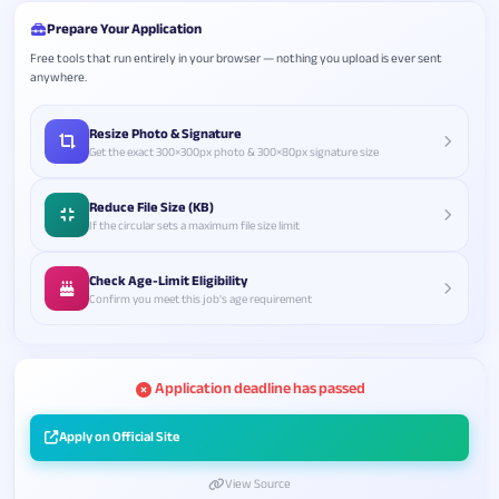
Prepare Your Application
Free tools that run entirely in your browser — nothing you upload is ever sent
anywhere.
Resize Photo & Signature
Get the exact 300×300px photo & 300×80px signature size
Reduce File Size (KB)
If the circular sets a maximum file size limit
Check Age-Limit Eligibility
Confirm you meet this job's age requirement
Application deadline has passed
Apply on Official Site
View Source