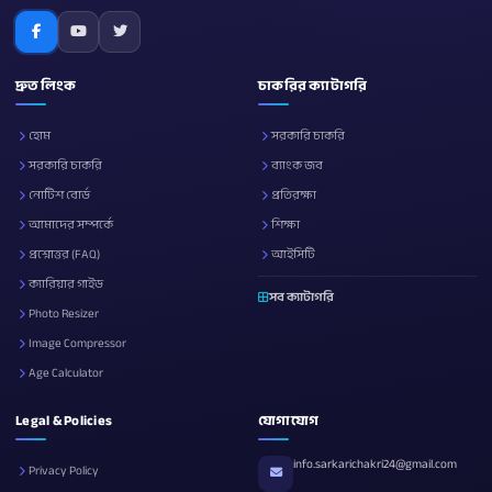
দ্রুত লিংক
চাকরির ক্যাটাগরি
হোম
সরকারি চাকরি
সরকারি চাকরি
ব্যাংক জব
নোটিশ বোর্ড
প্রতিরক্ষা
আমাদের সম্পর্কে
শিক্ষা
প্রশ্নোত্তর (FAQ)
আইসিটি
ক্যারিয়ার গাইড
সব ক্যাটাগরি
Photo Resizer
Image Compressor
Age Calculator
Legal & Policies
যোগাযোগ
info.sarkarichakri24@gmail.com
Privacy Policy