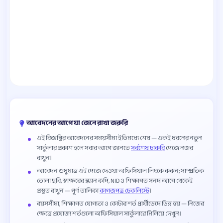
আবেদনের আগে যা জেনে রাখা জরুরি
এই বিজ্ঞপ্তির আবেদনের সময়সীমা ইতিমধ্যে শেষ — একই ধরনের নতুন
সার্কুলার প্রকাশ হলে সবার আগে জানতে
সর্বশেষ চাকরি
পেজে নজর
রাখুন।
আবেদন শুধুমাত্র এই পেজে দেওয়া অফিসিয়াল লিংকে করুন; সাম্প্রতিক
তোলা ছবি, স্বাক্ষরের স্ক্যান কপি, NID ও শিক্ষাগত সনদ আগে থেকেই
প্রস্তুত রাখুন — পূর্ণ তালিকা
কাগজপত্র চেকলিস্টে
।
বয়সসীমা, শিক্ষাগত যোগ্যতা ও কোটার শর্ত প্রার্থীভেদে ভিন্ন হয় — নিজের
ক্ষেত্রে প্রযোজ্য শর্তগুলো অফিসিয়াল সার্কুলারে মিলিয়ে দেখুন।