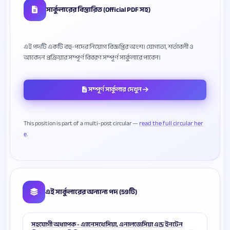
সার্কুলারের বিস্তারিত (Official PDF সহ)
এই পদটি একটি বহু-পদের নিয়োগ বিজ্ঞপ্তির অংশ। যোগ্যতা, শর্তাবলী ও
সম্পূর্ণ সার্কুলার দেখুন
This position is part of a multi-post circular —
read the full circular her
e
এই সার্কুলারের অন্যান্য পদ (59টি)
সহযোগী অধ্যাপক - এ্যানেসথেসিয়া, এনালজেসিয়া এন্ড ইনটেন