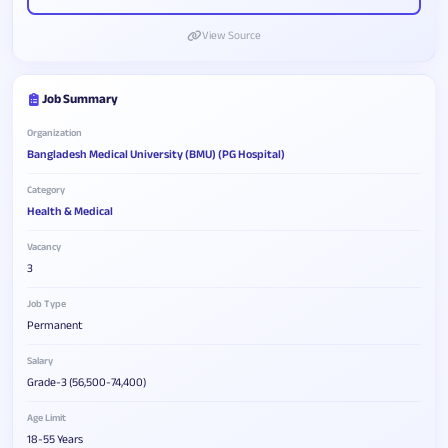
View Source
Job Summary
Organization
Bangladesh Medical University (BMU) (PG Hospital)
Category
Health & Medical
Vacancy
3
Job Type
Permanent
Salary
Grade-3 (56,500-74,400)
Age Limit
18-55 Years