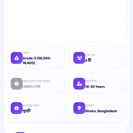
বেতন
শূন্য পদ
Grade-3 (56,500-
3 টি
74,400)
আবেদনের শেষ তারিখ
বয়সসীমা
মেয়াদ শেষ
18-55 Years
চাকরির ধরন
কর্মস্থল
স্থায়ী
Dhaka, Bangladesh