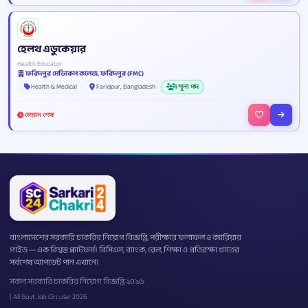
হেলথ এডুকেয়ার
Health Educator
ফরিদপুর মেডিকেল কলেজ, ফরিদপুর (FMC)
Health & Medical
Faridpur, Bangladesh
1 শূন্য পদ
মেয়াদ শেষ
বাংলাদেশের সরকারি চাকরির নিয়োগ বিজ্ঞপ্তি, পরীক্ষার ফলাফল ও ক্যারিয়ার
গাইড — এক বিশ্বস্ত প্ল্যাটফর্ম। বিসিএস, ব্যাংক, রেল, শিক্ষা ও প্রতিরক্ষা খাতের
সর্বশেষ আপডেট পান এখানে।
সকল সরকারি চাকরির নিয়োগ বিজ্ঞপ্তি ২০২৬
| All Govt Job Circular 2026