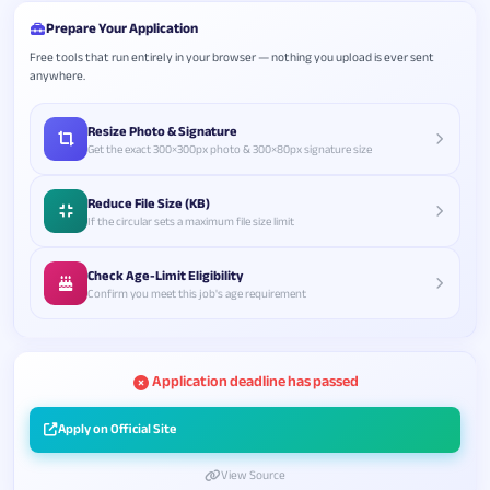
Prepare Your Application
Free tools that run entirely in your browser — nothing you upload is ever sent
anywhere.
Resize Photo & Signature
Get the exact 300×300px photo & 300×80px signature size
Reduce File Size (KB)
If the circular sets a maximum file size limit
Check Age-Limit Eligibility
Confirm you meet this job's age requirement
Application deadline has passed
Apply on Official Site
View Source