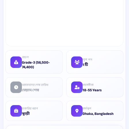
বেতন
শূন্য পদ
Grade-3 (56,500-
1 টি
74,400)
আবেদনের শেষ তারিখ
বয়সসীমা
মেয়াদ শেষ
18-55 Years
চাকরির ধরন
কর্মস্থল
স্থায়ী
Dhaka, Bangladesh