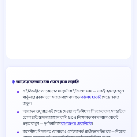
আবেদনের আগে যা জেনে রাখা জরুরি
এই বিজ্ঞপ্তির আবেদনের সময়সীমা ইতিমধ্যে শেষ — একই ধরনের নতুন
সার্কুলার প্রকাশ হলে সবার আগে জানতে
সর্বশেষ চাকরি
পেজে নজর
রাখুন।
আবেদন শুধুমাত্র এই পেজে দেওয়া অফিসিয়াল লিংকে করুন; সাম্প্রতিক
তোলা ছবি, স্বাক্ষরের স্ক্যান কপি, NID ও শিক্ষাগত সনদ আগে থেকেই
প্রস্তুত রাখুন — পূর্ণ তালিকা
কাগজপত্র চেকলিস্টে
।
বয়সসীমা, শিক্ষাগত যোগ্যতা ও কোটার শর্ত প্রার্থীভেদে ভিন্ন হয় — নিজের