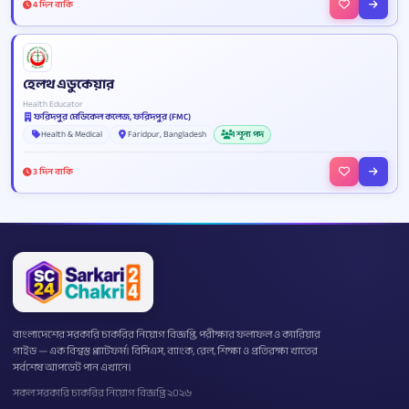
4 দিন বাকি
হেলথ এডুকেয়ার
Health Educator
ফরিদপুর মেডিকেল কলেজ, ফরিদপুর (FMC)
Health & Medical
Faridpur, Bangladesh
1 শূন্য পদ
3 দিন বাকি
বাংলাদেশের সরকারি চাকরির নিয়োগ বিজ্ঞপ্তি, পরীক্ষার ফলাফল ও ক্যারিয়ার
গাইড — এক বিশ্বস্ত প্ল্যাটফর্ম। বিসিএস, ব্যাংক, রেল, শিক্ষা ও প্রতিরক্ষা খাতের
সর্বশেষ আপডেট পান এখানে।
সকল সরকারি চাকরির নিয়োগ বিজ্ঞপ্তি ২০২৬