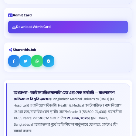
Admit Card
Download Admit Card
Share this Job
অধ্যাপক - অটোল্যারিংগোলজি হেড এন্ড নেক সার্জারি
—
বাংলাদেশ
মেডিক্যাল বিশ্ববিদ্যালয়
(Bangladesh Medical University (BMU) (PG
Hospital)) এর নিয়োগ বিজ্ঞপ্তি। Health & Medical ক্যাটাগরিতে 1 পদে নিয়োগ
দেওয়া হবে, চাকরির ধরন স্থায়ী। বেতন: Grade-3 (56,500-74,400)। বয়সসীমা:
18-55 Years। আবেদনের শেষ তারিখ:
21 June, 2026
। স্থান: Dhaka,
Bangladesh। আবেদনের পূর্বে অফিসিয়াল সার্কুলারে যোগ্যতা, কোটা ও ফি
যাচাই করুন।