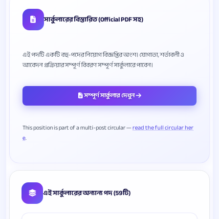
সার্কুলারের বিস্তারিত (Official PDF সহ)
এই পদটি একটি বহু-পদের নিয়োগ বিজ্ঞপ্তির অংশ। যোগ্যতা, শর্তাবলী ও
সম্পূর্ণ সার্কুলার দেখুন
This position is part of a multi-post circular —
read the full circular her
e
এই সার্কুলারের অন্যান্য পদ (59টি)