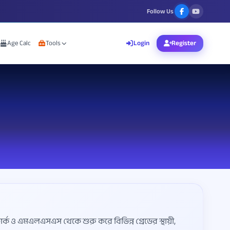
Follow Us
Age Calc
Tools
Login
Register
লার্ক ও এমএলএসএস থেকে শুরু করে বিভিন্ন গ্রেডের স্থায়ী,