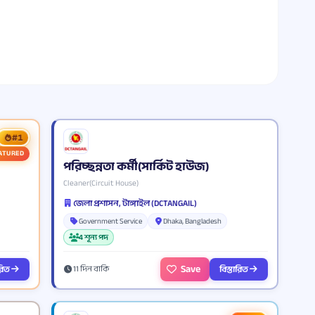
#1
ATURED
পরিচ্ছন্নতা কর্মী(সার্কিট হাউজ)
Cleaner(Circuit House)
জেলা প্রশাসন, টাঙ্গাইল (DCTANGAIL)
Government Service
Dhaka, Bangladesh
4 শূন্য পদ
Save
ারিত
বিস্তারিত
11 দিন বাকি