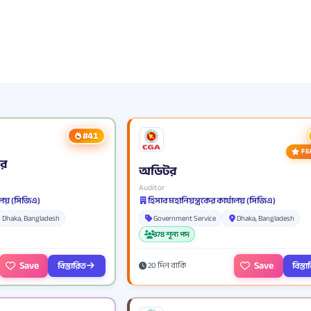
#41
FE
টর
অডিটর
Auditor
যালয় (সিজিএ)
হিসাব মহানিয়ন্ত্রকের কার্যালয় (সিজিএ)
Dhaka, Bangladesh
Government Service
Dhaka, Bangladesh
378 শূন্য পদ
Save
Save
বিস্তারিত
বিস্ত
20 দিন বাকি