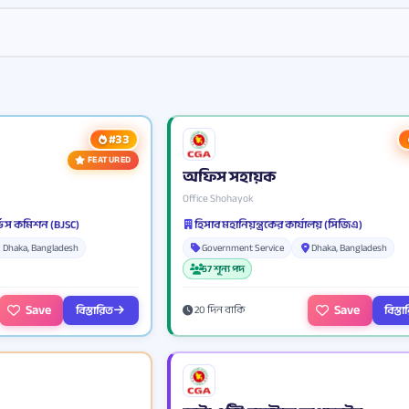
#33
FEATURED
অফিস সহায়ক
Office Shohayok
্ভিস কমিশন (BJSC)
হিসাব মহানিয়ন্ত্রকের কার্যালয় (সিজিএ)
Dhaka, Bangladesh
Government Service
Dhaka, Bangladesh
57 শূন্য পদ
Save
Save
বিস্তারিত
বিস্ত
20 দিন বাকি