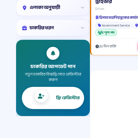
ড্রাইভার
এলাকা অনুযায়ী
Driver
হিসাব মহানিয়ন্ত্রকের কার্
Government Service
চাকরির ধরন
2 শূন্য পদ
20 দিন বাকি
চাকরির আপডেট পান
নতুন চাকরির বিজ্ঞপ্তি পেতে রেজিস্টার
করুন
ফ্রি রেজিস্টার