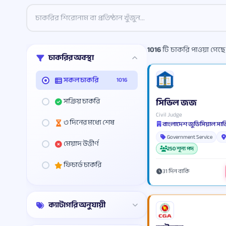
1016
টি চাকরি পাওয়া গেছে
চাকরির অবস্থা
সকল চাকরি
1016
সক্রিয় চাকরি
সিভিল জজ
Civil Judge
৩ দিনের মধ্যে শেষ
বাংলাদেশ জুডিসিয়াল সার
Government Service
মেয়াদ উত্তীর্ণ
250 শূন্য পদ
ফিচার্ড চাকরি
31 দিন বাকি
ক্যাটাগরি অনুযায়ী