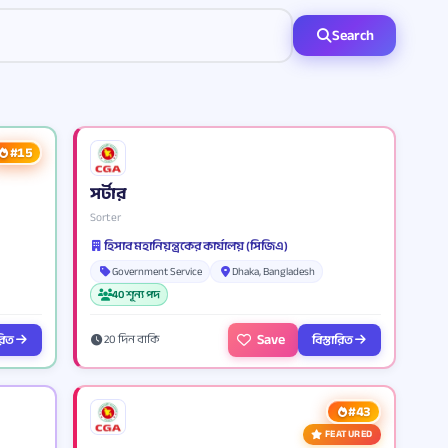
Search
#15
সর্টার
Sorter
হিসাব মহানিয়ন্ত্রকের কার্যালয় (সিজিএ)
Government Service
Dhaka, Bangladesh
40 শূন্য পদ
Save
ারিত
বিস্তারিত
20 দিন বাকি
#43
FEATURED