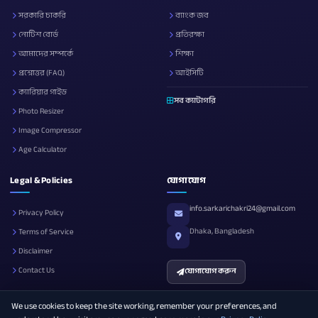
সরকারি চাকরি
ব্যাংক জব
নোটিশ বোর্ড
প্রতিরক্ষা
আমাদের সম্পর্কে
শিক্ষা
প্রশ্নোত্তর (FAQ)
আইসিটি
ক্যারিয়ার গাইড
সব ক্যাটাগরি
Photo Resizer
Image Compressor
Age Calculator
Legal & Policies
যোগাযোগ
info.sarkarichakri24@gmail.com
Privacy Policy
Dhaka, Bangladesh
Terms of Service
Disclaimer
Contact Us
যোগাযোগ করুন
We use cookies to keep the site working, remember your preferences, and