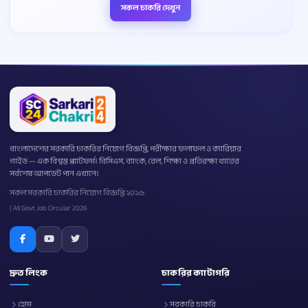
সকল চাকরি দেখুন
বাংলাদেশের সরকারি চাকরির নিয়োগ বিজ্ঞপ্তি, পরীক্ষার ফলাফল ও ক্যারিয়ার
গাইড — এক বিশ্বস্ত প্ল্যাটফর্ম। বিসিএস, ব্যাংক, রেল, শিক্ষা ও প্রতিরক্ষা খাতের
সর্বশেষ আপডেট পান এখানে।
সকল সরকারি চাকরির নিয়োগ বিজ্ঞপ্তি ২০২৬
| All Govt Job Circular 2026
দ্রুত লিংক
চাকরির ক্যাটাগরি
হোম
সরকারি চাকরি