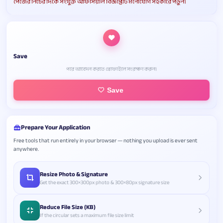
পেজের নিচের দিকে সংযুক্ত অফিসিয়াল বিজ্ঞপ্তিটি মনোযোগ সহকারে পড়ুন।
Save
পরে আবেদন করতে প্রোফাইলে সংরক্ষণ করুন।
Save
Prepare Your Application
Free tools that run entirely in your browser — nothing you upload is ever sent
anywhere.
Resize Photo & Signature
Get the exact 300×300px photo & 300×80px signature size
Reduce File Size (KB)
If the circular sets a maximum file size limit