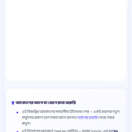
আবেদনের আগে যা জেনে রাখা জরুরি
এই বিজ্ঞপ্তির আবেদনের সময়সীমা ইতিমধ্যে শেষ — একই ধরনের নতুন
সার্কুলার প্রকাশ হলে সবার আগে জানতে
সর্বশেষ চাকরি
পেজে নজর
রাখুন।
এই নিয়োগের আবেদন Teletalk পোর্টালে — ফরম Submit-এর পর
৭২