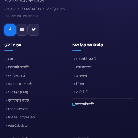
সর্বশেষ আপডেট পান এখানে।
সকল সরকারি চাকরির নিয়োগ বিজ্ঞপ্তি ২০২৬
| All Govt Job Circular 2026
দ্রুত লিংক
চাকরির ক্যাটাগরি
হোম
সরকারি চাকরি
সরকারি চাকরি
ব্যাংক জব
নোটিশ বোর্ড
প্রতিরক্ষা
আমাদের সম্পর্কে
শিক্ষা
প্রশ্নোত্তর (FAQ)
আইসিটি
ক্যারিয়ার গাইড
সব ক্যাটাগরি
Photo Resizer
Image Compressor
Age Calculator