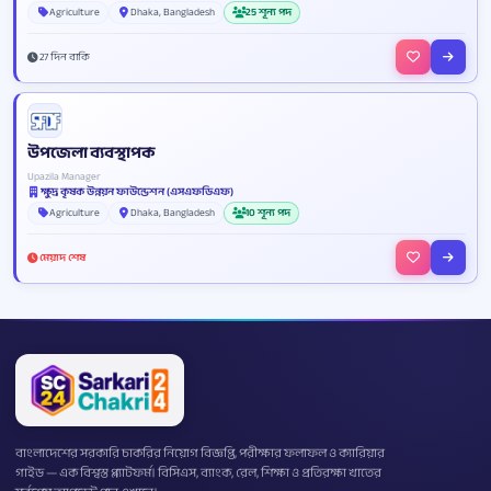
Agriculture
Dhaka, Bangladesh
25 শূন্য পদ
27 দিন বাকি
উপজেলা ব্যবস্থাপক
Upazila Manager
ক্ষুদ্র কৃষক উন্নয়ন ফাউন্ডেশন (এসএফডিএফ)
Agriculture
Dhaka, Bangladesh
10 শূন্য পদ
মেয়াদ শেষ
বাংলাদেশের সরকারি চাকরির নিয়োগ বিজ্ঞপ্তি, পরীক্ষার ফলাফল ও ক্যারিয়ার
গাইড — এক বিশ্বস্ত প্ল্যাটফর্ম। বিসিএস, ব্যাংক, রেল, শিক্ষা ও প্রতিরক্ষা খাতের