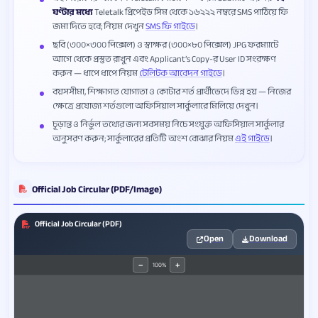
ঘণ্টার মধ্যে
Teletalk প্রিপেইড সিম থেকে ১৬২২২ নম্বরে SMS পাঠিয়ে ফি
জমা দিতে হবে; নিয়ম দেখুন
SMS ফি গাইডে
।
ছবি (৩০০×৩০০ পিক্সেল) ও স্বাক্ষর (৩০০×৮০ পিক্সেল) JPG ফরম্যাটে
আগে থেকে প্রস্তুত রাখুন এবং Applicant’s Copy-র User ID সংরক্ষণ
করুন — ধাপে ধাপে নিয়ম
টেলিটক আবেদন গাইডে
।
বয়সসীমা, শিক্ষাগত যোগ্যতা ও কোটার শর্ত প্রার্থীভেদে ভিন্ন হয় — নিজের
ক্ষেত্রে প্রযোজ্য শর্তগুলো অফিসিয়াল সার্কুলারে মিলিয়ে দেখুন।
চূড়ান্ত ও নির্ভুল তথ্যের জন্য সবসময় নিচে সংযুক্ত অফিসিয়াল সার্কুলার
অনুসরণ করুন; সার্কুলারের প্রতিটি অংশ বোঝার নিয়ম
এই গাইডে
।
Official Job Circular (PDF/Image)
Official Job Circular (PDF)
Open
Download
100%
−
+