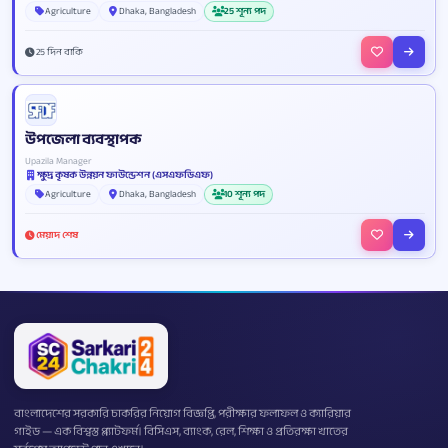
Agriculture
Dhaka, Bangladesh
25 শূন্য পদ
25 দিন বাকি
উপজেলা ব্যবস্থাপক
Upazila Manager
ক্ষুদ্র কৃষক উন্নয়ন ফাউন্ডেশন (এসএফডিএফ)
Agriculture
Dhaka, Bangladesh
10 শূন্য পদ
মেয়াদ শেষ
বাংলাদেশের সরকারি চাকরির নিয়োগ বিজ্ঞপ্তি, পরীক্ষার ফলাফল ও ক্যারিয়ার
গাইড — এক বিশ্বস্ত প্ল্যাটফর্ম। বিসিএস, ব্যাংক, রেল, শিক্ষা ও প্রতিরক্ষা খাতের