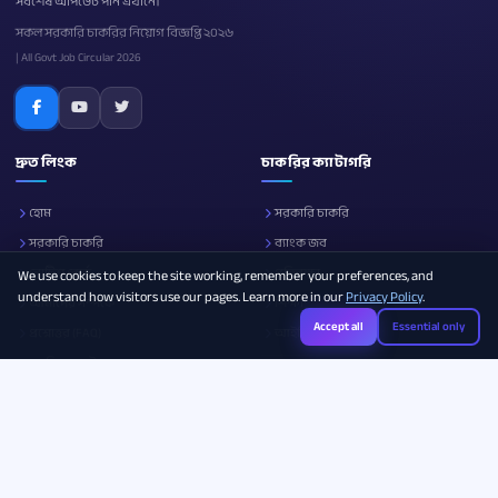
সর্বশেষ আপডেট পান এখানে।
সকল সরকারি চাকরির নিয়োগ বিজ্ঞপ্তি ২০২৬
| All Govt Job Circular 2026
দ্রুত লিংক
চাকরির ক্যাটাগরি
হোম
সরকারি চাকরি
সরকারি চাকরি
ব্যাংক জব
নোটিশ বোর্ড
প্রতিরক্ষা
We use cookies to keep the site working, remember your preferences, and
understand how visitors use our pages. Learn more in our
Privacy Policy
.
আমাদের সম্পর্কে
শিক্ষা
Accept all
Essential only
প্রশ্নোত্তর (FAQ)
আইসিটি
ক্যারিয়ার গাইড
সব ক্যাটাগরি
Photo Resizer
Image Compressor
Age Calculator