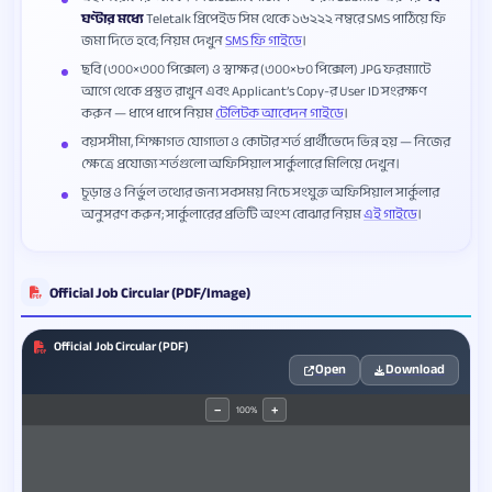
ঘণ্টার মধ্যে
Teletalk প্রিপেইড সিম থেকে ১৬২২২ নম্বরে SMS পাঠিয়ে ফি
জমা দিতে হবে; নিয়ম দেখুন
SMS ফি গাইডে
।
ছবি (৩০০×৩০০ পিক্সেল) ও স্বাক্ষর (৩০০×৮০ পিক্সেল) JPG ফরম্যাটে
আগে থেকে প্রস্তুত রাখুন এবং Applicant’s Copy-র User ID সংরক্ষণ
করুন — ধাপে ধাপে নিয়ম
টেলিটক আবেদন গাইডে
।
বয়সসীমা, শিক্ষাগত যোগ্যতা ও কোটার শর্ত প্রার্থীভেদে ভিন্ন হয় — নিজের
ক্ষেত্রে প্রযোজ্য শর্তগুলো অফিসিয়াল সার্কুলারে মিলিয়ে দেখুন।
চূড়ান্ত ও নির্ভুল তথ্যের জন্য সবসময় নিচে সংযুক্ত অফিসিয়াল সার্কুলার
অনুসরণ করুন; সার্কুলারের প্রতিটি অংশ বোঝার নিয়ম
এই গাইডে
।
Official Job Circular (PDF/Image)
Official Job Circular (PDF)
Open
Download
100%
−
+