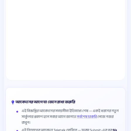
আবেদনের আগে যা জেনে রাখা জরুরি
এই বিজ্ঞপ্তির আবেদনের সময়সীমা ইতিমধ্যে শেষ — একই ধরনের নতুন
সার্কুলার প্রকাশ হলে সবার আগে জানতে
সর্বশেষ চাকরি
পেজে নজর
রাখুন।
এই নিয়োগের আবেদন Teletalk পোর্টালে — ফরম Submit-এর পর
৭২