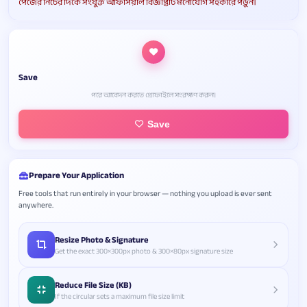
পেজের নিচের দিকে সংযুক্ত অফিসিয়াল বিজ্ঞপ্তিটি মনোযোগ সহকারে পড়ুন।
Save
পরে আবেদন করতে প্রোফাইলে সংরক্ষণ করুন।
Save
Prepare Your Application
Free tools that run entirely in your browser — nothing you upload is ever sent
anywhere.
Resize Photo & Signature
Get the exact 300×300px photo & 300×80px signature size
Reduce File Size (KB)
If the circular sets a maximum file size limit