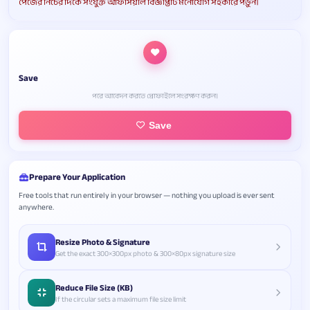
পেজের নিচের দিকে সংযুক্ত অফিসিয়াল বিজ্ঞপ্তিটি মনোযোগ সহকারে পড়ুন।
Save
পরে আবেদন করতে প্রোফাইলে সংরক্ষণ করুন।
Save
Prepare Your Application
Free tools that run entirely in your browser — nothing you upload is ever sent
anywhere.
Resize Photo & Signature
Get the exact 300×300px photo & 300×80px signature size
Reduce File Size (KB)
If the circular sets a maximum file size limit