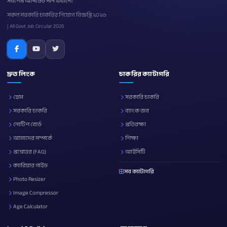
সর্বশেষ আপডেট পান এখানে।
সকল সরকারি চাকরির নিয়োগ বিজ্ঞপ্তি ২০২৬
| All Govt Job Circular 2026
দ্রুত লিংক
চাকরির ক্যাটাগরি
হোম
সরকারি চাকরি
সরকারি চাকরি
ব্যাংক জব
নোটিশ বোর্ড
প্রতিরক্ষা
আমাদের সম্পর্কে
শিক্ষা
প্রশ্নোত্তর (FAQ)
আইসিটি
ক্যারিয়ার গাইড
সব ক্যাটাগরি
Photo Resizer
Image Compressor
Age Calculator