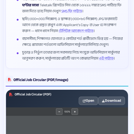
ঘণ্টার মধ্যে
Teletalk প্রিপেইড সিম থেকে ১৬২২২ নম্বরে SMS পাঠিয়ে ফি
জমা দিতে হবে; নিয়ম দেখুন
SMS ফি গাইডে
।
ছবি (৩০০×৩০০ পিক্সেল) ও স্বাক্ষর (৩০০×৮০ পিক্সেল) JPG ফরম্যাটে
আগে থেকে প্রস্তুত রাখুন এবং Applicant’s Copy-র User ID সংরক্ষণ
করুন — ধাপে ধাপে নিয়ম
টেলিটক আবেদন গাইডে
।
বয়সসীমা, শিক্ষাগত যোগ্যতা ও কোটার শর্ত প্রার্থীভেদে ভিন্ন হয় — নিজের
ক্ষেত্রে প্রযোজ্য শর্তগুলো অফিসিয়াল সার্কুলারে মিলিয়ে দেখুন।
চূড়ান্ত ও নির্ভুল তথ্যের জন্য সবসময় নিচে সংযুক্ত অফিসিয়াল সার্কুলার
অনুসরণ করুন; সার্কুলারের প্রতিটি অংশ বোঝার নিয়ম
এই গাইডে
।
Official Job Circular (PDF/Image)
Official Job Circular (PDF)
Open
Download
100%
−
+