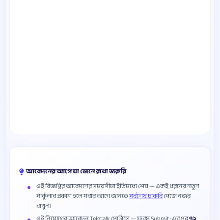
আবেদনের আগে যা জেনে রাখা জরুরি
এই বিজ্ঞপ্তির আবেদনের সময়সীমা ইতিমধ্যে শেষ — একই ধরনের নতুন
সার্কুলার প্রকাশ হলে সবার আগে জানতে
সর্বশেষ চাকরি
পেজে নজর
রাখুন।
এই নিয়োগের আবেদন Teletalk পোর্টালে — ফরম Submit-এর পর
৭২