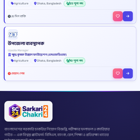
Agriculture
Dhaka, Bangladesh
25 শূন্য পদ
26 দিন বাকি
উপজেলা ব্যবস্থাপক
Upazila Manager
ক্ষুদ্র কৃষক উন্নয়ন ফাউন্ডেশন (এসএফডিএফ)
Agriculture
Dhaka, Bangladesh
10 শূন্য পদ
মেয়াদ শেষ
বাংলাদেশের সরকারি চাকরির নিয়োগ বিজ্ঞপ্তি, পরীক্ষার ফলাফল ও ক্যারিয়ার
গাইড — এক বিশ্বস্ত প্ল্যাটফর্ম। বিসিএস, ব্যাংক, রেল, শিক্ষা ও প্রতিরক্ষা খাতের