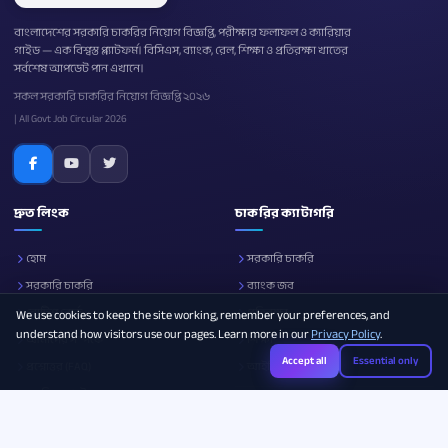
বাংলাদেশের সরকারি চাকরির নিয়োগ বিজ্ঞপ্তি, পরীক্ষার ফলাফল ও ক্যারিয়ার
গাইড — এক বিশ্বস্ত প্ল্যাটফর্ম। বিসিএস, ব্যাংক, রেল, শিক্ষা ও প্রতিরক্ষা খাতের
সর্বশেষ আপডেট পান এখানে।
সকল সরকারি চাকরির নিয়োগ বিজ্ঞপ্তি ২০২৬
| All Govt Job Circular 2026
দ্রুত লিংক
চাকরির ক্যাটাগরি
হোম
সরকারি চাকরি
সরকারি চাকরি
ব্যাংক জব
নোটিশ বোর্ড
প্রতিরক্ষা
We use cookies to keep the site working, remember your preferences, and
understand how visitors use our pages. Learn more in our
Privacy Policy
.
আমাদের সম্পর্কে
শিক্ষা
Accept all
Essential only
প্রশ্নোত্তর (FAQ)
আইসিটি
ক্যারিয়ার গাইড
সব ক্যাটাগরি
Photo Resizer
Image Compressor