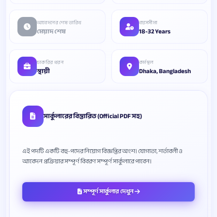
আবেদনের শেষ তারিখ
বয়সসীমা
মেয়াদ শেষ
18-32 Years
চাকরির ধরন
কর্মস্থল
স্থায়ী
Dhaka, Bangladesh
সার্কুলারের বিস্তারিত (Official PDF সহ)
এই পদটি একটি বহু-পদের নিয়োগ বিজ্ঞপ্তির অংশ। যোগ্যতা, শর্তাবলী ও
সম্পূর্ণ সার্কুলার দেখুন