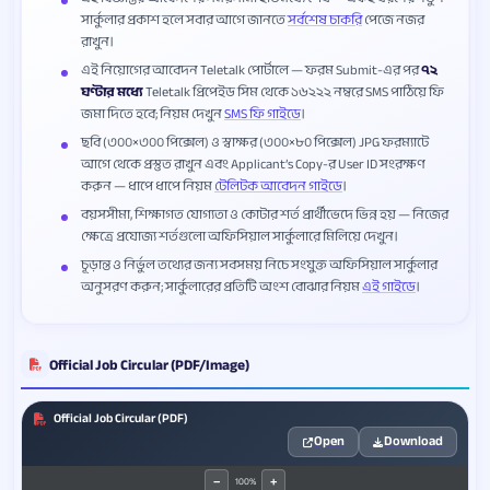
সার্কুলার প্রকাশ হলে সবার আগে জানতে
সর্বশেষ চাকরি
পেজে নজর
রাখুন।
এই নিয়োগের আবেদন Teletalk পোর্টালে — ফরম Submit-এর পর
৭২
ঘণ্টার মধ্যে
Teletalk প্রিপেইড সিম থেকে ১৬২২২ নম্বরে SMS পাঠিয়ে ফি
জমা দিতে হবে; নিয়ম দেখুন
SMS ফি গাইডে
।
ছবি (৩০০×৩০০ পিক্সেল) ও স্বাক্ষর (৩০০×৮০ পিক্সেল) JPG ফরম্যাটে
আগে থেকে প্রস্তুত রাখুন এবং Applicant’s Copy-র User ID সংরক্ষণ
করুন — ধাপে ধাপে নিয়ম
টেলিটক আবেদন গাইডে
।
বয়সসীমা, শিক্ষাগত যোগ্যতা ও কোটার শর্ত প্রার্থীভেদে ভিন্ন হয় — নিজের
ক্ষেত্রে প্রযোজ্য শর্তগুলো অফিসিয়াল সার্কুলারে মিলিয়ে দেখুন।
চূড়ান্ত ও নির্ভুল তথ্যের জন্য সবসময় নিচে সংযুক্ত অফিসিয়াল সার্কুলার
অনুসরণ করুন; সার্কুলারের প্রতিটি অংশ বোঝার নিয়ম
এই গাইডে
।
Official Job Circular (PDF/Image)
Official Job Circular (PDF)
Open
Download
100%
−
+