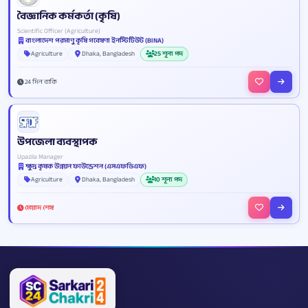
বৈজ্ঞানিক কর্মকর্তা (কৃষি)
Scientific Officer (Agriculture)
বাংলাদেশ পরমাণু কৃষি গবেষণা ইনস্টিটিউট (BINA)
Agriculture
Dhaka, Bangladesh
25 শূন্য পদ
24 দিন বাকি
উপজেলা ব্যবস্থাপক
Upazila Manager
ক্ষুদ্র কৃষক উন্নয়ন ফাউন্ডেশন (এসএফডিএফ)
Agriculture
Dhaka, Bangladesh
10 শূন্য পদ
মেয়াদ শেষ