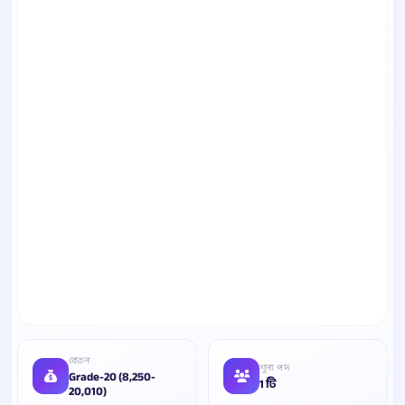
বেতন
শূন্য পদ
Grade-20 (8,250-
1 টি
20,010)