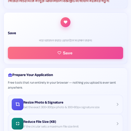
পেজের নিচের দিকে সংযুক্ত অফিসিয়াল বিজ্ঞপ্তিটি মনোযোগ সহকারে পড়ুন।
Save
পরে আবেদন করতে প্রোফাইলে সংরক্ষণ করুন।
Save
Prepare Your Application
Free tools that run entirely in your browser — nothing you upload is ever sent
anywhere.
Resize Photo & Signature
Get the exact 300×300px photo & 300×80px signature size
Reduce File Size (KB)
If the circular sets a maximum file size limit