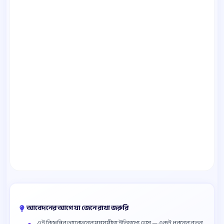
আবেদনের আগে যা জেনে রাখা জরুরি
এই বিজ্ঞপ্তির আবেদনের সময়সীমা ইতিমধ্যে শেষ — একই ধরনের নতুন