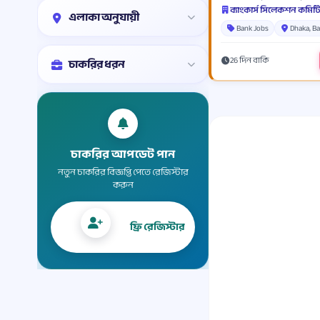
এলাকা অনুযায়ী
Bank Jobs
Dhaka, B
26 দিন বাকি
চাকরির ধরন
চাকরির আপডেট পান
নতুন চাকরির বিজ্ঞপ্তি পেতে রেজিস্টার
করুন
ফ্রি রেজিস্টার