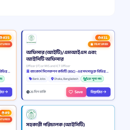
#35
#31
ATURED
FEATURED
অফিসার (আইটি)/এমআইএস এবং
আইসিটি অফিসার
Officer (IT) or MIS and ICT Officer
ব্যাংকার্স সিলেকশন কমিটি (BSC) -এর সদস্যভুক্ত বিভিন্ন ব্যাংক ও আর্থিক প্রতিষ্ঠান
ব্যাংকার্স সিলেকশন কমিটি (BSC) -এর সদস্যভুক্ত বিভিন্ন ব্যাংক ও আর্থিক প্রতিষ্ঠান
পদ
Bank Jobs
Dhaka, Bangladesh
231 শূন্য পদ
Save
ারিত
বিস্তারিত
26 দিন বাকি
#9
ATURED
সহকারী পরিচালক (আইসিটি)