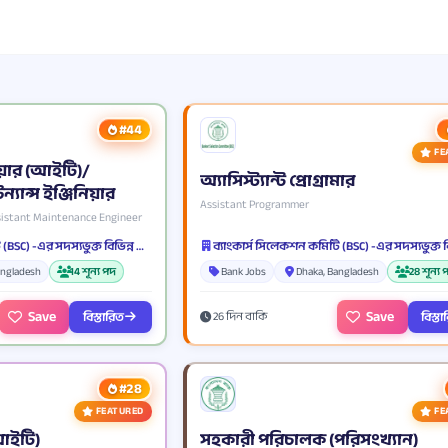
#44
FE
নিয়ার (আইটি)/
অ্যাসিস্ট্যান্ট প্রোগ্রামার
ন্যান্স ইঞ্জিনিয়ার
Assistant Programmer
ssistant Maintenance Engineer
ব্যাংকার্স সিলেকশন কমিটি (BSC) -এর সদস্যভুক্ত বিভিন্ন ব্যাংক ও আর্থিক প্রতিষ্ঠান
angladesh
14 শূন্য পদ
Bank Jobs
Dhaka, Bangladesh
28 শূন্য 
Save
Save
বিস্তারিত
বিস্ত
26 দিন বাকি
#28
FEATURED
FE
আইটি)
সহকারী পরিচালক (পরিসংখ্যান)