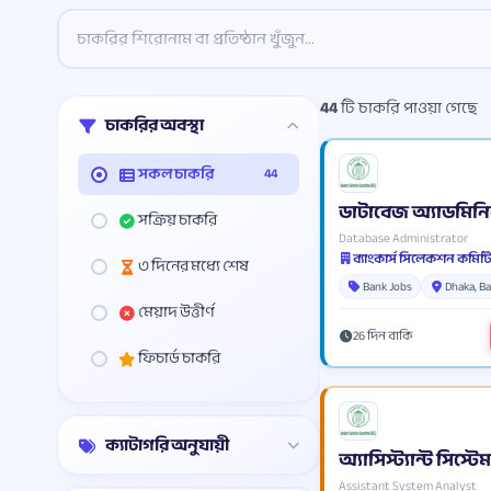
44
টি চাকরি পাওয়া গেছে
চাকরির অবস্থা
সকল চাকরি
44
ডাটাবেজ অ্যাডমিনিস্
সক্রিয় চাকরি
Database Administrator
৩ দিনের মধ্যে শেষ
Bank Jobs
Dhaka, B
মেয়াদ উত্তীর্ণ
26 দিন বাকি
ফিচার্ড চাকরি
ক্যাটাগরি অনুযায়ী
অ্যাসিস্ট্যান্ট সিস্ট
Assistant System Analyst