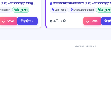
ব্যাংকার্স সিলেকশন কমিটি (BSC) -এর সদস্যভুক্ত বিভিন্ন ব্যাংক ও আর্থিক প্রতিষ্ঠান
angladesh
2 শূন্য পদ
Bank Jobs
Dhaka, Bangladesh
2 শূন্য প
Save
Save
বিস্তারিত
বিস্ত
26 দিন বাকি
ADVERTISEMENT