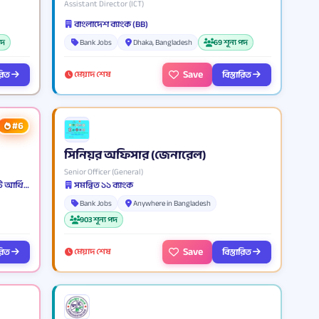
Assistant Director (ICT)
বাংলাদেশ ব্যাংক (BB)
পদ
Bank Jobs
Dhaka, Bangladesh
69 শূন্য পদ
Save
ারিত
বিস্তারিত
মেয়াদ শেষ
#6
সিনিয়র অফিসার (জেনারেল)
Senior Officer (General)
ব্যাংকার্স সিলেকশন কমিটি'র ৭টি ব্যাংক এবং ০২টি আর্থিক প্রতিষ্ঠান (BSCS)
সমন্বিত ১১ ব্যাংক
Bank Jobs
Anywhere in Bangladesh
903 শূন্য পদ
Save
ারিত
বিস্তারিত
মেয়াদ শেষ