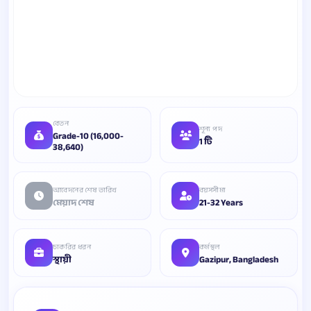
বেতন
শূন্য পদ
Grade-10 (16,000-
1 টি
38,640)
আবেদনের শেষ তারিখ
বয়সসীমা
মেয়াদ শেষ
21-32 Years
চাকরির ধরন
কর্মস্থল
স্থায়ী
Gazipur, Bangladesh