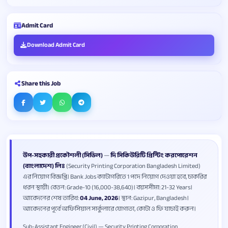
Admit Card
Download Admit Card
Share this Job
উপ-সহকারী প্রকৌশলী (সিভিল)
—
দি সিকিউরিটি প্রিন্টিং করপোরেশন
(বাংলাদেশ) লিঃ
(Security Printing Corporation Bangladesh Limited)
এর নিয়োগ বিজ্ঞপ্তি। Bank Jobs ক্যাটাগরিতে 1 পদে নিয়োগ দেওয়া হবে, চাকরির
ধরন স্থায়ী। বেতন: Grade-10 (16,000-38,640)। বয়সসীমা: 21-32 Years।
আবেদনের শেষ তারিখ:
04 June, 2026
। স্থান: Gazipur, Bangladesh।
আবেদনের পূর্বে অফিসিয়াল সার্কুলারে যোগ্যতা, কোটা ও ফি যাচাই করুন।
Sub-Assistant Engineer (Civil) — Security Printing Corporation