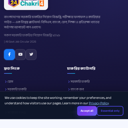
বাংলাদেশের সরকারি চাকরির নিয়োগ বিজ্ঞপ্তি, পরীক্ষার ফলাফল ও ক্যারিয়ার
গাইড — এক বিশ্বস্ত প্ল্যাটফর্ম। বিসিএস, ব্যাংক, রেল, শিক্ষা ও প্রতিরক্ষা খাতের
সর্বশেষ আপডেট পান এখানে।
সকল সরকারি চাকরির নিয়োগ বিজ্ঞপ্তি ২০২৬
| All Govt Job Circular 2026
দ্রুত লিংক
চাকরির ক্যাটাগরি
হোম
সরকারি চাকরি
সরকারি চাকরি
ব্যাংক জব
নোটিশ বোর্ড
প্রতিরক্ষা
We use cookies to keep the site working, remember your preferences, and
understand how visitors use our pages. Learn more in our
Privacy Policy
.
আমাদের সম্পর্কে
শিক্ষা
Accept all
Essential only
প্রশ্নোত্তর (FAQ)
আইসিটি
ক্যারিয়ার গাইড
সব ক্যাটাগরি
Photo Resizer