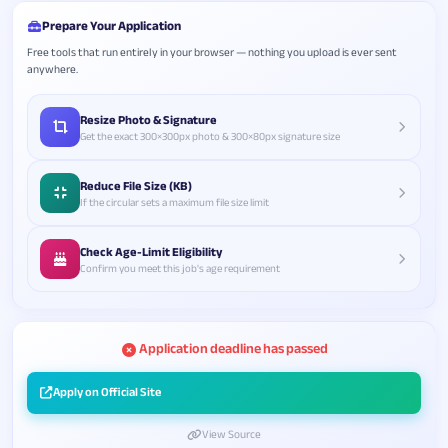
Prepare Your Application
Free tools that run entirely in your browser — nothing you upload is ever sent
anywhere.
Resize Photo & Signature
Get the exact 300×300px photo & 300×80px signature size
Reduce File Size (KB)
If the circular sets a maximum file size limit
Check Age-Limit Eligibility
Confirm you meet this job's age requirement
Application deadline has passed
Apply on Official Site
View Source