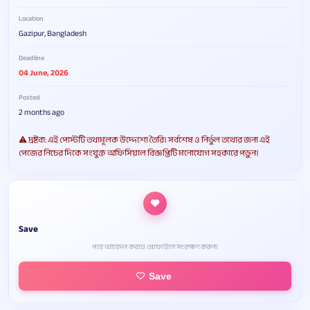
Location
Gazipur, Bangladesh
Deadline
04 June, 2026
Posted
2 months ago
⚠️ দ্রষ্টব্য: এই পোস্টটি তথ্যমূলক উদ্দেশ্যে তৈরি। সর্বশেষ ও নির্ভুল তথ্যের জন্য এই
পেজের নিচের দিকে সংযুক্ত অফিসিয়াল বিজ্ঞপ্তিটি মনোযোগ সহকারে পড়ুন।
Save
পরে আবেদন করতে প্রোফাইলে সংরক্ষণ করুন।
Save