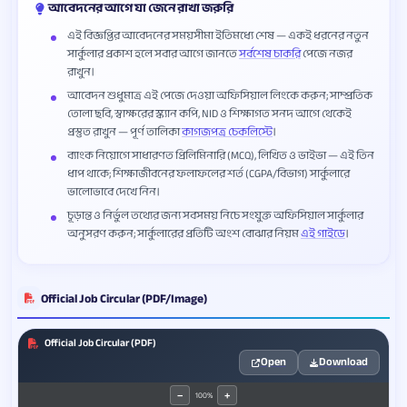
আবেদনের আগে যা জেনে রাখা জরুরি
এই বিজ্ঞপ্তির আবেদনের সময়সীমা ইতিমধ্যে শেষ — একই ধরনের নতুন
সার্কুলার প্রকাশ হলে সবার আগে জানতে
সর্বশেষ চাকরি
পেজে নজর
রাখুন।
আবেদন শুধুমাত্র এই পেজে দেওয়া অফিসিয়াল লিংকে করুন; সাম্প্রতিক
তোলা ছবি, স্বাক্ষরের স্ক্যান কপি, NID ও শিক্ষাগত সনদ আগে থেকেই
প্রস্তুত রাখুন — পূর্ণ তালিকা
কাগজপত্র চেকলিস্টে
।
ব্যাংক নিয়োগে সাধারণত প্রিলিমিনারি (MCQ), লিখিত ও ভাইভা — এই তিন
ধাপ থাকে; শিক্ষাজীবনের ফলাফলের শর্ত (CGPA/বিভাগ) সার্কুলারে
ভালোভাবে দেখে নিন।
চূড়ান্ত ও নির্ভুল তথ্যের জন্য সবসময় নিচে সংযুক্ত অফিসিয়াল সার্কুলার
অনুসরণ করুন; সার্কুলারের প্রতিটি অংশ বোঝার নিয়ম
এই গাইডে
।
Official Job Circular (PDF/Image)
Official Job Circular (PDF)
Open
Download
100%
−
+