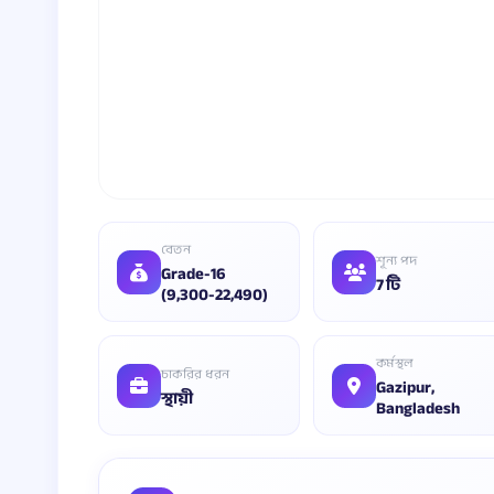
বেতন
শূন্য পদ
Grade-16
7 টি
(9,300-22,490)
কর্মস্থল
চাকরির ধরন
Gazipur,
স্থায়ী
Bangladesh