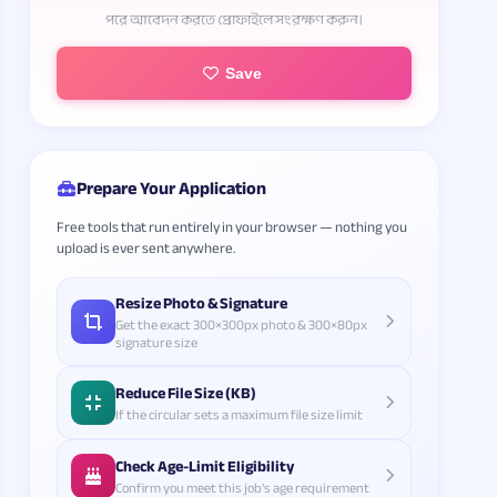
পরে আবেদন করতে প্রোফাইলে সংরক্ষণ করুন।
Save
Prepare Your Application
Free tools that run entirely in your browser — nothing you
upload is ever sent anywhere.
Resize Photo & Signature
Get the exact 300×300px photo & 300×80px
signature size
Reduce File Size (KB)
If the circular sets a maximum file size limit
Check Age-Limit Eligibility
Confirm you meet this job's age requirement