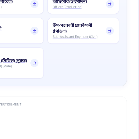
নারেল)
অফিসার (উৎপাদন)
l)
Officer (Production)
উপ-সহকারী প্রকৌশলী
রী
(সিভিল)
Sub-Assistant Engineer (Civil)
(সিভিল) (পুরুষ)
l) (Male)
VERTISEMENT