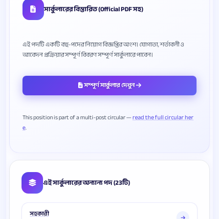
সার্কুলারের বিস্তারিত (Official PDF সহ)
এই পদটি একটি বহু-পদের নিয়োগ বিজ্ঞপ্তির অংশ। যোগ্যতা, শর্তাবলী ও
সম্পূর্ণ সার্কুলার দেখুন
This position is part of a multi-post circular —
read the full circular her
e
এই সার্কুলারের অন্যান্য পদ (23টি)
সহকারী