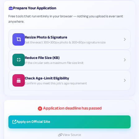
Prepare Your Application
Free tools that run entirely in your browser — nothing you upload is ever sent
anywhere.
Resize Photo & Signature
Get the exact 300×300px photo & 300×80px signature size
Reduce File Size (KB)
If the circular sets a maximum file size limit
Check Age-Limit Eligibility
Confirm you meet this job's age requirement
Application deadline has passed
Apply on Official Site
View Source