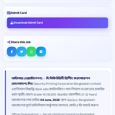
Admit Card
Download Admit Card
Share this Job
অফিসার (এক্সামিনেশন)
—
দি সিকিউরিটি প্রিন্টিং করপোরেশন
(বাংলাদেশ) লিঃ
(Security Printing Corporation Bangladesh Limited)
এর নিয়োগ বিজ্ঞপ্তি। Bank Jobs ক্যাটাগরিতে 1 পদে নিয়োগ দেওয়া হবে, চাকরির
ধরন স্থায়ী। বেতন: Grade-10 (16,000-38,640)। বয়সসীমা: 21-32 Years।
আবেদনের শেষ তারিখ:
04 June, 2026
। স্থান: Gazipur, Bangladesh।
আবেদনের পূর্বে অফিসিয়াল সার্কুলারে যোগ্যতা, কোটা ও ফি যাচাই করুন।
Officer (Examination) — Security Printing Corporation Bangladesh