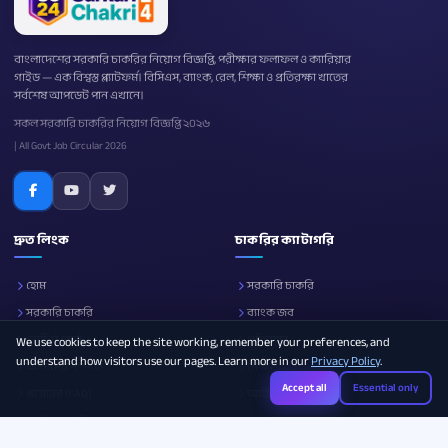
বাংলাদেশের সরকারি চাকরির নিয়োগ বিজ্ঞপ্তি, পরীক্ষার ফলাফল ও ক্যারিয়ার
গাইড — এক বিশ্বস্ত প্ল্যাটফর্ম। বিসিএস, ব্যাংক, রেল, শিক্ষা ও প্রতিরক্ষা খাতের
সর্বশেষ আপডেট পান এখানে।
সকল সরকারি চাকরির নিয়োগ বিজ্ঞপ্তি ২০২৬
| All Govt Job Circular 2026
দ্রুত লিংক
চাকরির ক্যাটাগরি
হোম
সরকারি চাকরি
সরকারি চাকরি
ব্যাংক জব
নোটিশ বোর্ড
প্রতিরক্ষা
We use cookies to keep the site working, remember your preferences, and
understand how visitors use our pages. Learn more in our
Privacy Policy
.
আমাদের সম্পর্কে
শিক্ষা
Accept all
Essential only
প্রশ্নোত্তর (FAQ)
আইসিটি
ক্যারিয়ার গাইড
সব ক্যাটাগরি
Photo Resizer