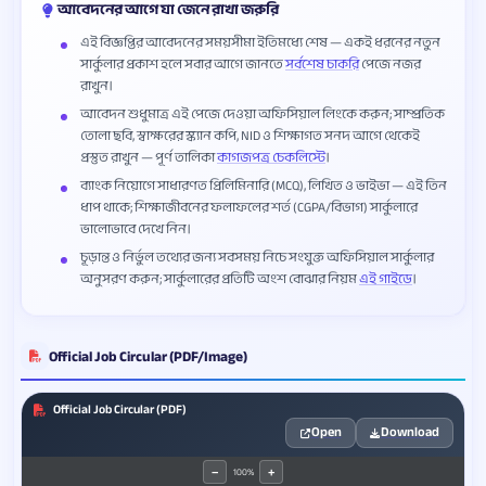
আবেদনের আগে যা জেনে রাখা জরুরি
এই বিজ্ঞপ্তির আবেদনের সময়সীমা ইতিমধ্যে শেষ — একই ধরনের নতুন
সার্কুলার প্রকাশ হলে সবার আগে জানতে
সর্বশেষ চাকরি
পেজে নজর
রাখুন।
আবেদন শুধুমাত্র এই পেজে দেওয়া অফিসিয়াল লিংকে করুন; সাম্প্রতিক
তোলা ছবি, স্বাক্ষরের স্ক্যান কপি, NID ও শিক্ষাগত সনদ আগে থেকেই
প্রস্তুত রাখুন — পূর্ণ তালিকা
কাগজপত্র চেকলিস্টে
।
ব্যাংক নিয়োগে সাধারণত প্রিলিমিনারি (MCQ), লিখিত ও ভাইভা — এই তিন
ধাপ থাকে; শিক্ষাজীবনের ফলাফলের শর্ত (CGPA/বিভাগ) সার্কুলারে
ভালোভাবে দেখে নিন।
চূড়ান্ত ও নির্ভুল তথ্যের জন্য সবসময় নিচে সংযুক্ত অফিসিয়াল সার্কুলার
অনুসরণ করুন; সার্কুলারের প্রতিটি অংশ বোঝার নিয়ম
এই গাইডে
।
Official Job Circular (PDF/Image)
Official Job Circular (PDF)
Open
Download
100%
−
+