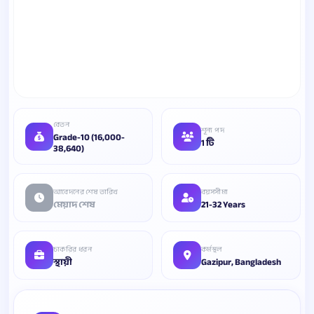
বেতন
শূন্য পদ
Grade-10 (16,000-
1 টি
38,640)
আবেদনের শেষ তারিখ
বয়সসীমা
মেয়াদ শেষ
21-32 Years
চাকরির ধরন
কর্মস্থল
স্থায়ী
Gazipur, Bangladesh