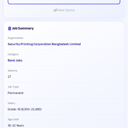
View Source
Job Summary
Organization
Security Printing Corporation Bangladesh Limited
Category
Bank Jobs
Vacancy
27
Job Type
Permanent
Salary
Grade-16 (9,300-22,490)
Age Limit
18-32 Years