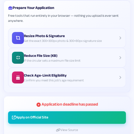
Prepare Your Application
Free tools that run entirely in your browser — nothing you upload is ever sent
anywhere.
Resize Photo & Signature
Get the exact 300×300px photo & 300×80px signature size
Reduce File Size (KB)
If the circular sets a maximum file size limit
Check Age-Limit Eligibility
Confirm you meet this job's age requirement
Application deadline has passed
Apply on Official Site
View Source