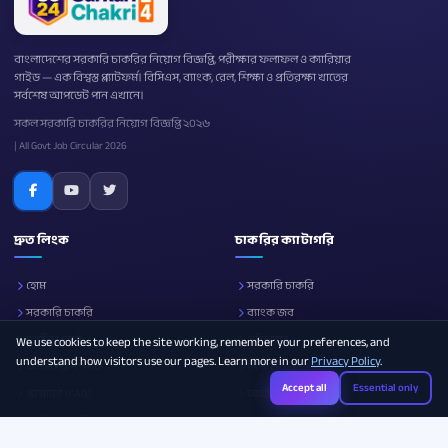
বাংলাদেশের সরকারি চাকরির নিয়োগ বিজ্ঞপ্তি, পরীক্ষার ফলাফল ও ক্যারিয়ার
গাইড — এক বিশ্বস্ত প্ল্যাটফর্ম। বিসিএস, ব্যাংক, রেল, শিক্ষা ও প্রতিরক্ষা খাতের
সর্বশেষ আপডেট পান এখানে।
সকল সরকারি চাকরির নিয়োগ বিজ্ঞপ্তি ২০২৬
| All Govt Job Circular 2026
দ্রুত লিংক
চাকরির ক্যাটাগরি
হোম
সরকারি চাকরি
সরকারি চাকরি
ব্যাংক জব
নোটিশ বোর্ড
প্রতিরক্ষা
We use cookies to keep the site working, remember your preferences, and
understand how visitors use our pages. Learn more in our
Privacy Policy
.
আমাদের সম্পর্কে
শিক্ষা
Accept all
Essential only
প্রশ্নোত্তর (FAQ)
আইসিটি
ক্যারিয়ার গাইড
সব ক্যাটাগরি
Photo Resizer