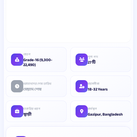
বেতন
শূন্য পদ
Grade-16 (9,300-
27 টি
22,490)
আবেদনের শেষ তারিখ
বয়সসীমা
মেয়াদ শেষ
18-32 Years
চাকরির ধরন
কর্মস্থল
স্থায়ী
Gazipur, Bangladesh