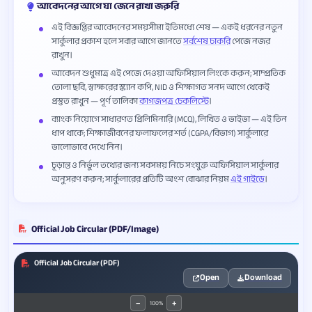
আবেদনের আগে যা জেনে রাখা জরুরি
এই বিজ্ঞপ্তির আবেদনের সময়সীমা ইতিমধ্যে শেষ — একই ধরনের নতুন
সার্কুলার প্রকাশ হলে সবার আগে জানতে
সর্বশেষ চাকরি
পেজে নজর
রাখুন।
আবেদন শুধুমাত্র এই পেজে দেওয়া অফিসিয়াল লিংকে করুন; সাম্প্রতিক
তোলা ছবি, স্বাক্ষরের স্ক্যান কপি, NID ও শিক্ষাগত সনদ আগে থেকেই
প্রস্তুত রাখুন — পূর্ণ তালিকা
কাগজপত্র চেকলিস্টে
।
ব্যাংক নিয়োগে সাধারণত প্রিলিমিনারি (MCQ), লিখিত ও ভাইভা — এই তিন
ধাপ থাকে; শিক্ষাজীবনের ফলাফলের শর্ত (CGPA/বিভাগ) সার্কুলারে
ভালোভাবে দেখে নিন।
চূড়ান্ত ও নির্ভুল তথ্যের জন্য সবসময় নিচে সংযুক্ত অফিসিয়াল সার্কুলার
অনুসরণ করুন; সার্কুলারের প্রতিটি অংশ বোঝার নিয়ম
এই গাইডে
।
Official Job Circular (PDF/Image)
Official Job Circular (PDF)
Open
Download
100%
−
+