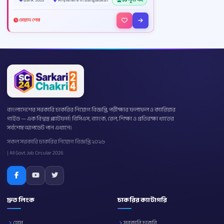
মেয়াদ শেষ
বাংলাদেশের সরকারি চাকরির নিয়োগ বিজ্ঞপ্তি, পরীক্ষার ফলাফল ও ক্যারিয়ার
গাইড — এক বিশ্বস্ত প্ল্যাটফর্ম। বিসিএস, ব্যাংক, রেল, শিক্ষা ও প্রতিরক্ষা খাতের
সর্বশেষ আপডেট পান এখানে।
সকল সরকারি চাকরির নিয়োগ বিজ্ঞপ্তি ২০২৬
| All Govt Job Circular 2026
দ্রুত লিংক
চাকরির ক্যাটাগরি
হোম
সরকারি চাকরি