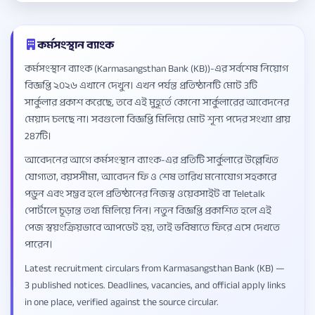
কর্মসংস্থান ব্যাংক
কর্মসংস্থান ব্যাংক (Karmasangsthan Bank (KB))-এর সর্বশেষ নিয়োগ
বিজ্ঞপ্তি ২০২৬ এখানে দেখুন। এখন পর্যন্ত প্রতিষ্ঠানটি মোট 3টি
সার্কুলার প্রকাশ করেছে, তবে এই মুহূর্তে কোনো সার্কুলারের আবেদনের
মেয়াদ চলছে না। সবগুলো বিজ্ঞপ্তি মিলিয়ে মোট শূন্য পদের সংখ্যা প্রায়
287টি।
আবেদনের আগে কর্মসংস্থান ব্যাংক-এর প্রতিটি সার্কুলারে উল্লেখিত
যোগ্যতা, বয়সসীমা, আবেদন ফি ও শেষ তারিখ মনোযোগ সহকারে
পড়ুন এবং সম্ভব হলে প্রতিষ্ঠানের নিজস্ব ওয়েবসাইট বা Teletalk
পোর্টালে চূড়ান্ত তথ্য মিলিয়ে নিন। নতুন বিজ্ঞপ্তি প্রকাশিত হলে এই
পেজ স্বয়ংক্রিয়ভাবে আপডেট হয়, তাই ভবিষ্যতে ফিরে এসে দেখতে
পারেন।
Latest recruitment circulars from Karmasangsthan Bank (KB) —
3 published notices. Deadlines, vacancies, and official apply links
in one place, verified against the source circular.