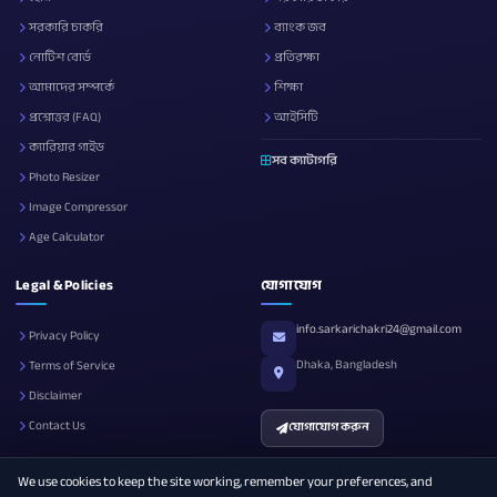
সরকারি চাকরি
ব্যাংক জব
নোটিশ বোর্ড
প্রতিরক্ষা
আমাদের সম্পর্কে
শিক্ষা
প্রশ্নোত্তর (FAQ)
আইসিটি
ক্যারিয়ার গাইড
সব ক্যাটাগরি
Photo Resizer
Image Compressor
Age Calculator
Legal & Policies
যোগাযোগ
info.sarkarichakri24@gmail.com
Privacy Policy
Dhaka, Bangladesh
Terms of Service
Disclaimer
Contact Us
যোগাযোগ করুন
We use cookies to keep the site working, remember your preferences, and