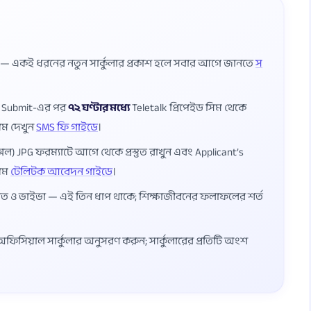
ষ — একই ধরনের নতুন সার্কুলার প্রকাশ হলে সবার আগে জানতে
স
ম Submit-এর পর
৭২ ঘণ্টার মধ্যে
Teletalk প্রিপেইড সিম থেকে
য়ম দেখুন
SMS ফি গাইডে
।
েল) JPG ফরম্যাটে আগে থেকে প্রস্তুত রাখুন এবং Applicant’s
য়ম
টেলিটক আবেদন গাইডে
।
লিখিত ও ভাইভা — এই তিন ধাপ থাকে; শিক্ষাজীবনের ফলাফলের শর্ত
্ত অফিসিয়াল সার্কুলার অনুসরণ করুন; সার্কুলারের প্রতিটি অংশ