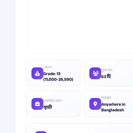
বেতন
শূন্য পদ
Grade-13
63 টি
(11,000-26,590)
কর্মস্থল
চাকরির ধরন
Anywhere in
স্থায়ী
Bangladesh