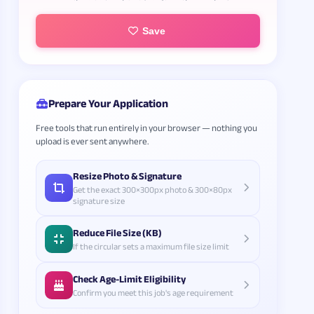
Save
Prepare Your Application
Free tools that run entirely in your browser — nothing you
upload is ever sent anywhere.
Resize Photo & Signature
Get the exact 300×300px photo & 300×80px
signature size
Reduce File Size (KB)
If the circular sets a maximum file size limit
Check Age-Limit Eligibility
Confirm you meet this job's age requirement