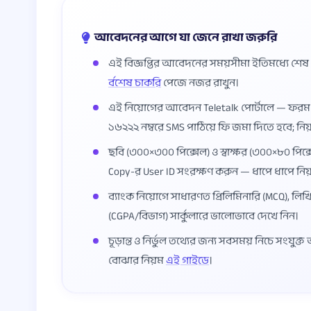
আবেদনের আগে যা জেনে রাখা জরুরি
এই বিজ্ঞপ্তির আবেদনের সময়সীমা ইতিমধ্যে শে
র্বশেষ চাকরি
পেজে নজর রাখুন।
এই নিয়োগের আবেদন Teletalk পোর্টালে — ফর
১৬২২২ নম্বরে SMS পাঠিয়ে ফি জমা দিতে হবে; নি
ছবি (৩০০×৩০০ পিক্সেল) ও স্বাক্ষর (৩০০×৮০ পিক্স
Copy-র User ID সংরক্ষণ করুন — ধাপে ধাপে নি
ব্যাংক নিয়োগে সাধারণত প্রিলিমিনারি (MCQ), 
(CGPA/বিভাগ) সার্কুলারে ভালোভাবে দেখে নিন।
চূড়ান্ত ও নির্ভুল তথ্যের জন্য সবসময় নিচে সংযুক
বোঝার নিয়ম
এই গাইডে
।