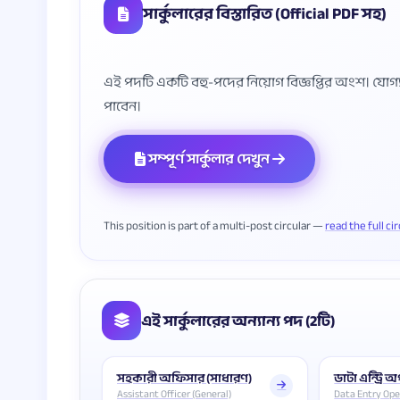
সার্কুলারের বিস্তারিত (Official PDF সহ)
এই পদটি একটি বহু-পদের নিয়োগ বিজ্ঞপ্তির অংশ। যোগ্যতা, 
সম্পূর্ণ সার্কুলার দেখুন
This position is part of a multi-post circular —
read the full ci
এই সার্কুলারের অন্যান্য পদ (2টি)
সহকারী অফিসার (সাধারণ)
ডাটা এন্ট্রি 
Assistant Officer (General)
Data Entry Ope