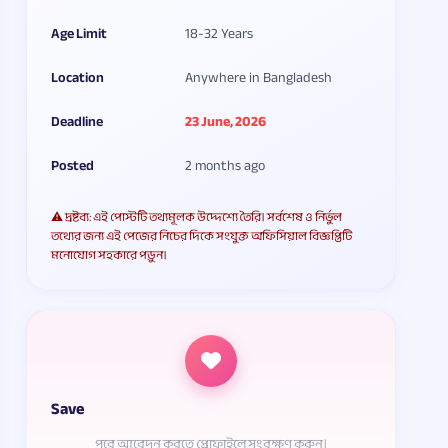
Age Limit
18-32 Years
Location
Anywhere in Bangladesh
Deadline
23 June, 2026
Posted
2 months ago
⚠️ দ্রষ্টব্য: এই পোস্টটি তথ্যমূলক উদ্দেশ্যে তৈরি। সর্বশেষ ও নির্ভুল
তথ্যের জন্য এই পেজের নিচের দিকে সংযুক্ত অফিসিয়াল বিজ্ঞপ্তিটি
মনোযোগ সহকারে পড়ুন।
Save
পরে আবেদন করতে প্রোফাইলে সংরক্ষণ করুন।