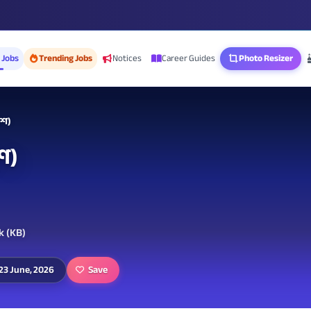
 Jobs
Trending Jobs
Notices
Career Guides
Photo Resizer
াশ)
শ)
k (KB)
Save
 23 June, 2026