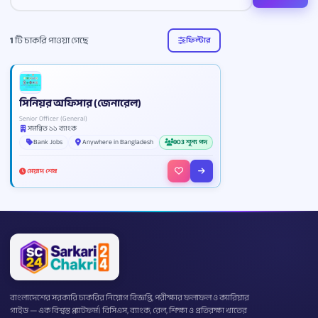
1
টি চাকরি পাওয়া গেছে
ফিল্টার
সিনিয়র অফিসার (জেনারেল)
Senior Officer (General)
সমন্বিত ১১ ব্যাংক
Bank Jobs
Anywhere in Bangladesh
903 শূন্য পদ
মেয়াদ শেষ
বাংলাদেশের সরকারি চাকরির নিয়োগ বিজ্ঞপ্তি, পরীক্ষার ফলাফল ও ক্যারিয়ার
গাইড — এক বিশ্বস্ত প্ল্যাটফর্ম। বিসিএস, ব্যাংক, রেল, শিক্ষা ও প্রতিরক্ষা খাতের