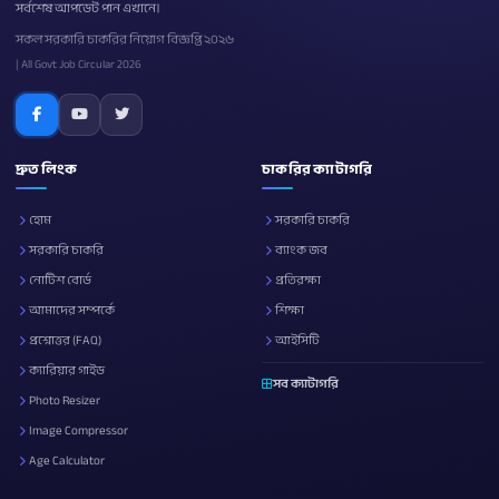
সর্বশেষ আপডেট পান এখানে।
সকল সরকারি চাকরির নিয়োগ বিজ্ঞপ্তি ২০২৬
| All Govt Job Circular 2026
দ্রুত লিংক
চাকরির ক্যাটাগরি
হোম
সরকারি চাকরি
সরকারি চাকরি
ব্যাংক জব
নোটিশ বোর্ড
প্রতিরক্ষা
আমাদের সম্পর্কে
শিক্ষা
প্রশ্নোত্তর (FAQ)
আইসিটি
ক্যারিয়ার গাইড
সব ক্যাটাগরি
Photo Resizer
Image Compressor
Age Calculator