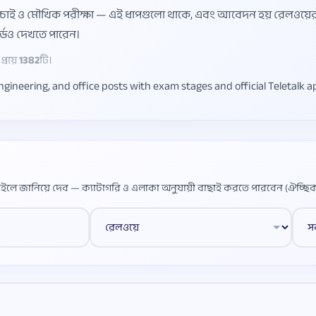
াচাই ও মৌখিক পরীক্ষা — এই ধাপগুলো থাকে, এবং আবেদন হয় রেলওয়ের অ
্ডও দেখতে পারেন।
্রায়
1382
টি।
ineering, and office posts with exam stages and official Teletalk ap
ইলে জানিয়ে দেব — ক্যাটাগরি ও এলাকা অনুযায়ী বাছাই করতে পারবেন (ঐচ্ছিক