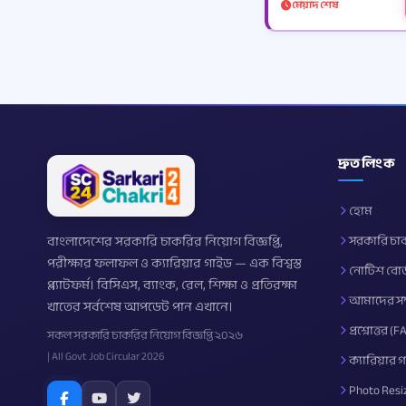
মেয়াদ শেষ
দ্রুত লিংক
হোম
বাংলাদেশের সরকারি চাকরির নিয়োগ বিজ্ঞপ্তি,
সরকারি চা
পরীক্ষার ফলাফল ও ক্যারিয়ার গাইড — এক বিশ্বস্ত
নোটিশ বোর্
প্ল্যাটফর্ম। বিসিএস, ব্যাংক, রেল, শিক্ষা ও প্রতিরক্ষা
আমাদের সম্
খাতের সর্বশেষ আপডেট পান এখানে।
প্রশ্নোত্তর (F
সকল সরকারি চাকরির নিয়োগ বিজ্ঞপ্তি ২০২৬
| All Govt Job Circular 2026
ক্যারিয়ার 
Photo Resi