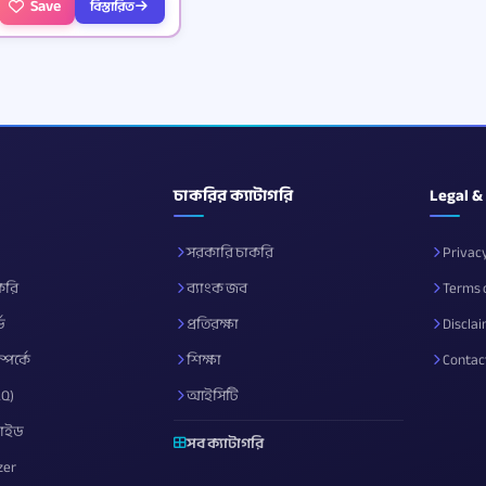
Save
বিস্তারিত
চাকরির ক্যাটাগরি
Legal &
সরকারি চাকরি
Privacy
করি
ব্যাংক জব
Terms 
ড
প্রতিরক্ষা
Discla
পর্কে
শিক্ষা
Contac
AQ)
আইসিটি
গাইড
সব ক্যাটাগরি
zer