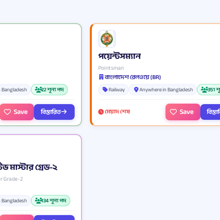
পয়েন্টসম্যান
Pointsman
বাংলাদেশ রেলওয়ে (BR)
n Bangladesh
22 শূন্য পদ
Railway
Anywhere in Bangladesh
351 শ
Save
Save
বিস্তারিত
বিস্ত
মেয়াদ শেষ
মাস্টার গ্রেড-২
r Grade-2
n Bangladesh
134 শূন্য পদ