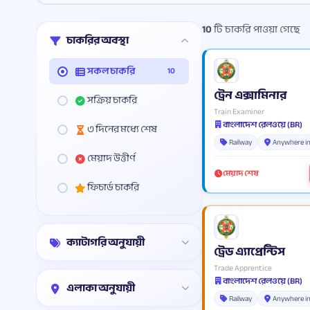
10
টি চাকরি পাওয়া গেছে
চাকরির অবস্থা
সকল চাকরি
10
ট্রেন এক্সামিনার
সক্রিয় চাকরি
Train Examiner
বাংলাদেশ রেলওয়ে (BR)
৩ দিনের মধ্যে শেষ
Railway
Anywhere i
মেয়াদ উত্তীর্ণ
মেয়াদ শেষ
ফিচার্ড চাকরি
ক্যাটাগরি অনুযায়ী
ট্রেড এ্যাপ্রেন্টিস
Trade Apprentice
বাংলাদেশ রেলওয়ে (BR)
এলাকা অনুযায়ী
Railway
Anywhere i