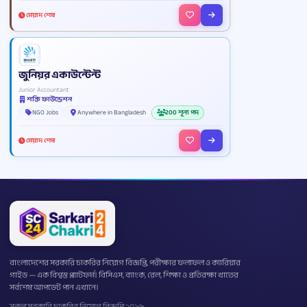
মেয়াদ শেষ
জুনিয়র একাউন্টেন্ট
Junior Accountant
শক্তি ফাউন্ডেশন
NGO Jobs
Anywhere in Bangladesh
200 শূন্য পদ
মেয়াদ শেষ
বাংলাদেশের সরকারি চাকরির নিয়োগ বিজ্ঞপ্তি, পরীক্ষার ফলাফল ও ক্যারিয়ার
গাইড — এক বিশ্বস্ত প্ল্যাটফর্ম। বিসিএস, ব্যাংক, রেল, শিক্ষা ও প্রতিরক্ষা খাতের
সর্বশেষ আপডেট পান এখানে।
সকল সরকারি চাকরির নিয়োগ বিজ্ঞপ্তি ২০২৬