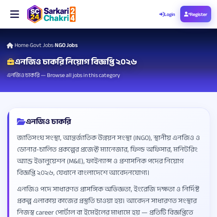
Login
Register
Home
Govt Jobs
NGO Jobs
›
›
এনজিও চাকরি নিয়োগ বিজ্ঞপ্তি ২০২৬
এনজিও চাকরি — Browse all jobs in this category
এনজিও চাকরি
জাতিসংঘ সংস্থা, আন্তর্জাতিক উন্নয়ন সংস্থা (INGO), স্থানীয় এনজিও ও
ডোনার-চালিত প্রকল্পের প্রজেক্ট ম্যানেজার, ফিল্ড অফিসার, মনিটরিং
অ্যান্ড ইভালুয়েশন (M&E), ফাইন্যান্স ও প্রশাসনিক পদের নিয়োগ
বিজ্ঞপ্তি ২০২৬, যেখানে বাংলাদেশে আবেদনযোগ্য।
এনজিও পদে সাধারণত প্রাসঙ্গিক অভিজ্ঞতা, ইংরেজি দক্ষতা ও নির্দিষ্ট
প্রকল্প এলাকায় কাজের প্রস্তুতি চাওয়া হয়। আবেদন সাধারণত সংস্থার
নিজস্ব career পোর্টাল বা ইমেইলের মাধ্যমে হয় — প্রতিটি বিজ্ঞপ্তিতে