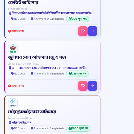
ক্রেডিট অফিসার
Credit Officer (CO-03)
দিশা এনজিও (ডেভেলপমেন্ট ইনিশিয়েটিভ ফর সোশাল এডভান্সমেন্ট)
NGO Jobs
Anywhere in Bangladesh
300 শূন্য পদ
মেয়াদ শেষ
জুনিয়র লোন অফিসার (জু.এলও)
Junior Loan Officer (Jr. LO)
আশা বাংলাদেশ (অ্যাসোসিয়েশন ফর সোশ্যাল অ্যাডভান্সমেন্ট)
NGO Jobs
Anywhere in Bangladesh
235 শূন্য পদ
মেয়াদ শেষ
মাইক্রোফাইন্যান্স অফিসার
Microfinance Officer
শক্তি ফাউন্ডেশন
NGO Jobs
Anywhere in Bangladesh
1000 শূন্য পদ