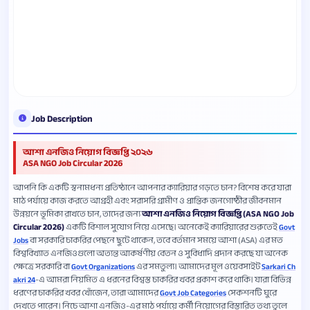
Job Description
আশা এনজিও নিয়োগ বিজ্ঞপ্তি ২০২৬
ASA NGO Job Circular 2026
আপনি কি একটি স্বনামধন্য প্রতিষ্ঠানে আপনার ক্যারিয়ার গড়তে চান? বিশেষ করে যারা
মাঠ পর্যায়ে কাজ করতে আগ্রহী এবং সরাসরি গ্রামীণ ও প্রান্তিক জনগোষ্ঠীর জীবনমান
উন্নয়নে ভূমিকা রাখতে চান, তাদের জন্য
আশা এনজিও নিয়োগ বিজ্ঞপ্তি (ASA NGO Job
Circular 2026)
একটি বিশাল সুযোগ নিয়ে এসেছে। অনেকেই ক্যারিয়ারের শুরুতেই
Govt
বা সরকারি চাকরির পেছনে ছুটে থাকেন, তবে বর্তমান সময়ে আশা (ASA) এর মত
Jobs
বিশ্ববিখ্যাত এনজিওগুলো অত্যন্ত আকর্ষণীয় বেতন ও সুবিধাদি প্রদান করছে যা অনেক
ক্ষেত্রে সরকারি বা
এর সমতুল্য। আমাদের মূল ওয়েবসাইট
Govt Organizations
Sarkari Ch
-এ আমরা নিয়মিত এ ধরনের বিশ্বস্ত চাকরির খবর প্রকাশ করে থাকি। যারা বিভিন্ন
akri 24
ধরণের চাকরির খবর খোঁজেন, তারা আমাদের
সেকশনটি ঘুরে
Govt Job Categories
দেখতে পারেন। নিচে আশা এনজিও-এর মাঠ পর্যায়ে কর্মী নিয়োগের বিস্তারিত তথ্য তুলে