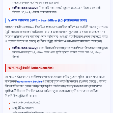
মোতাবেক বয়স সর্বোচ্চ ৩২ বছর হতে হবে।
মাসিক বেতন (Salary):
শিক্ষানবিশকালে সর্বসাকুল্যে ২৩,৯০৯/- টাকা এবং স্থায়ী
হিসেবে ৩০,২৯৭/- টাকা প্রদান করা হবে।
২. লোন অফিসার (এলও) - Loan Officer (LO) [অভিজ্ঞদের জন্য]
যেসকল প্রার্থীদের MRA এ নিবন্ধিত স্বনামধন্য আর্থিক প্রতিষ্ঠানে সংশ্লিষ্ট ক্ষেত্রে ন্যূনতম ২
(দুই) বছরের বাস্তব কর্ম অভিজ্ঞতা রয়েছে এবং অন্যান্য ন্যূনতম যোগ্যতা রয়েছে, তাদের
নিয়োগ প্রক্রিয়া শেষে সরাসরি "লোন অফিসার (এলও)" পদে নিয়োগ প্রদান করা হতে পারে।
এ ধরনের নিয়োগের ক্ষেত্রে প্রার্থীর সংশ্লিষ্ট প্রতিষ্ঠান থেকে রেফারেন্স যাচাই করা হবে।
মাসিক বেতন (Salary):
এলও হিসেবে নিয়োগপ্রাপ্তদের জন্য শিক্ষানবিশকালে সর্বসাকুল্যে
মাসিক বেতন হবে ২৭,২৪০/- টাকা এবং স্থায়ী হিসেবে মাসিক বেতন হবে ৩৪,১৪৬/-
টাকা।
অন্যান্য সুবিধাদি (Other Benefits)
আশা এনজিও তাদের কর্মীদের জন্য অত্যন্ত আকর্ষণীয় সুযোগ সুবিধা প্রদান করে থাকে
যা অনেক
এর মতই যুগোপযোগী। নিয়োগ প্রাপ্তদের ক্ষেত্রে ১ বৎসর
Government Service
শিক্ষানবিশকাল শেষে কর্মমূল্যায়নপূর্বক কর্মসম্পাদন সন্তোষজনক পাওয়া সাপেক্ষে
স্থায়ী কর্মী হিসেবে নিয়মিত বেতন কাঠামোভুক্ত করা হবে। স্থায়ী হওয়ার পর কর্মীরা
নিম্নলিখিত সুবিধাদি পাবেন:
পি.এফ (Provident Fund)
গ্র্যাচুইটি (Gratuity)