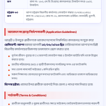
জন
বাসা নং- ২৮৫, এস.বি. টাওয়ার, কলেজপাড়া, টাঙ্গাইল সদর-১৯০০,
টাঙ্গাইল।
চট্টগ্রাম-৮০
আশা চট্টগ্রাম বিভাগীয় কার্যালয় (মোবাইল নাম্বার: ০১৭০৪১২১৪৫১)
জন
বাসা নং-১৭৪/৬২০, রোড নং-০১, জালালাবাদ হাউজিং সোসাইটি, খুলশী,
চট্টগ্রাম।
আবেদন সংক্রান্ত নির্দেশনাবলী (Application Guidelines)
আগ্রহী ও উপযুক্ত প্রার্থীগণকে আবেদনের সঙ্গে নিম্নলিখিত কাগজপত্র সংযুক্ত করে
প্রেসিডেন্ট-আশা
বরাবর আগামী
১০/০৬/২০২৬ খ্রিঃ
তারিখের মধ্যে আশা'র সংশ্লিষ্ট
বিভাগীয় কার্যালয়ের ঠিকানায় ডাকযোগে প্রেরণ করতে হবে:
পূর্ণাঙ্গ জীবন-বৃত্তান্ত বা CV (অবশ্যই মোবাইল নম্বর ও ইমেইল আইডি যদি থাকে উল্লেখ
করতে হবে)।
জাতীয় পরিচয়পত্র (NID) ও স্থায়ী ঠিকানাসহ নাগরিকত্ব সনদ এর ফটোকপি।
সদ্য তোলা পাসপোর্ট সাইজের ২ কপি রঙিন ছবি।
সকল শিক্ষাগত যোগ্যতার মূল সনদের ফটোকপি এবং অভিজ্ঞতা থাকলে অভিজ্ঞতার
সনদ।
বিশেষ দ্রষ্টব্য:
খামের উপর প্রার্থীকে অবশ্যই নিজ জেলা ও পদের নাম লিখতে হবে।
শর্তাবলী (Terms & Conditions)
প্রার্থীকে অধূমপায়ী ও পুরুষ প্রার্থীদের ক্ষেত্রে সাইকেল/মোটরসাইকেল চালনায় পারদর্শী