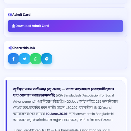
Admit Card
Download Admit Card
Share this Job
জুনিয়র লোন অফিসার (জু.এলও)
—
আশা বাংলাদেশ (অ্যাসোসিয়েশন
ফর সোশ্যাল অ্যাডভান্সমেন্ট)
(ASA Bangladesh (Association for Social
Advancement)) এর নিয়োগ বিজ্ঞপ্তি। NGO Jobs ক্যাটাগরিতে 235 পদে নিয়োগ
দেওয়া হবে, চাকরির ধরন স্থায়ী। বেতন: ৳30,297। বয়সসীমা: 18-32 Years।
আবেদনের শেষ তারিখ:
10 June, 2026
। স্থান: Anywhere in Bangladesh।
আবেদনের পূর্বে অফিসিয়াল সার্কুলারে যোগ্যতা, কোটা ও ফি যাচাই করুন।
Junior Loan Officer (Jr. LO) — ASA Bangladesh (Association for Social