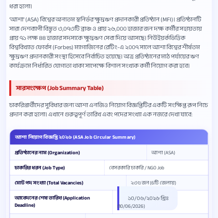
ধরা হলো।
‘আশা’ (ASA) বিশ্বের অন্যতম স্বনির্ভর ক্ষুদ্রঋণ প্রদানকারী প্রতিষ্ঠান (MFI)। প্রতিষ্ঠানটি
সারা দেশব্যাপী বিস্তৃত ৩,০৭৩টি ব্রাঞ্চ ও প্রায় ২৬,০০০ হাজার জন দক্ষ কর্মীর সহায়তায়
প্রায় ৭১ লক্ষ ৪৪ হাজার সদস্যকে ক্ষুদ্রঋণ সেবা দিয়ে আসছে। নিউইয়র্কভিত্তিক
বিশ্ববিখ্যাত ফোর্বস (Forbes) ম্যাগাজিনের রেটিং-এ ২০০৭ সালে আশা বিশ্বের শীর্ষতম
ক্ষুদ্রঋণ প্রদানকারী সংস্থা হিসেবে নির্বাচিত হয়েছে। অত্র প্রতিষ্ঠানের মাঠ পর্যায়ের ঋণ
কার্যক্রমে নির্ধারিত যোগ্যতা থাকা সাপেক্ষে বিশাল সংখ্যক কর্মী নিয়োগ করা হবে।
সারসংক্ষেপ (Job Summary Table)
চাকরিপ্রার্থীদের সুবিধার জন্য আশা এনজিও নিয়োগ বিজ্ঞপ্তিটির একটি সংক্ষিপ্ত রূপ নিচে
প্রদান করা হলো। এখানে গুরুত্বপূর্ণ তারিখ এবং পদের সংখ্যা এক নজরে দেখা যাবে:
আশা নিয়োগ বিজ্ঞপ্তি ২০২৬ (ASA Job Circular Summary)
প্রতিষ্ঠানের নাম (Organization)
আশা (ASA)
চাকরির ধরন (Job Type)
বেসরকারি চাকরি / NGO Job
মোট পদ সংখ্যা (Total Vacancies)
২৩৫ জন (6টি জেলায়)
আবেদনের শেষ তারিখ (Application
১০/০৬/২০২৬ খ্রিঃ
Deadline)
(10/06/2026)