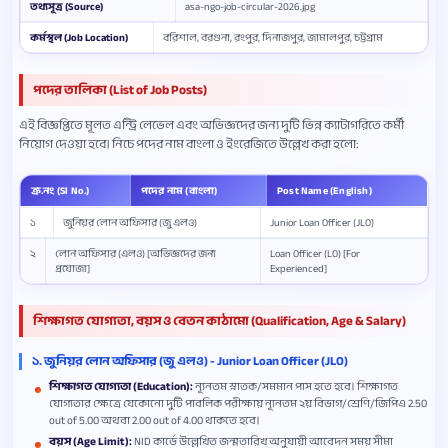
তথ্যসূত্র (Source)
asa-ngo-job-circular-2026.jpg
কর্মস্থল (Job Location)
বরিশাল, বরগুনা, রংপুর, দিনাজপুর, জামালপুর, চট্টগ্রাম
পদের তালিকা (List of Job Posts)
এই বিজ্ঞপ্তিতে মূলত এন্ট্রি লেভেল এবং অভিজ্ঞদের জন্য দুটি ভিন্ন ক্যাটাগরিতে কর্মী
নিয়োগ দেওয়া হবে। নিচে পদের নাম বাংলা ও ইংরেজিতে উল্লেখ করা হলো:
ক্র.নং (Sl No.)
পদের নাম (বাংলা)
Post Name (English)
১
জুনিয়র লোন অফিসার (জু এলও)
Junior Loan Officer (JLO)
২
লোন অফিসার (এলও) [অভিজ্ঞদের জন্য
Loan Officer (LO) [For
প্রযোজ্য]
Experienced]
শিক্ষাগত যোগ্যতা, বয়স ও বেতন কাঠামো (Qualification, Age & Salary)
১. জুনিয়র লোন অফিসার (জু এলও) - Junior Loan Officer (JLO)
শিক্ষাগত যোগ্যতা (Education):
ন্যূনতম স্নাতক/সমমান পাস হতে হবে। শিক্ষাগত
যোগ্যতার ক্ষেত্রে যেকোনো দুটি পাবলিক পরীক্ষায় ন্যূনতম ২য় বিভাগ/শ্রেণি/জিপিএ 2.50
out of 5.00 অথবা 2.00 out of 4.00 থাকতে হবে।
বয়স (Age Limit):
NID কার্ডে উল্লেখিত জন্মতারিখ অনুযায়ী আবেদন সময় সীমা