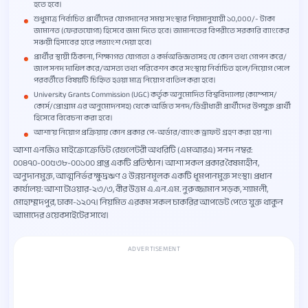
হতে হবে।
শুধুমাত্র নির্বাচিত প্রার্থীদের যোগদানের সময় সংস্থার নিয়মানুযায়ী ১০,০০০/- টাকা
জামানত (ফেরতযোগ্য) হিসেবে জমা দিতে হবে। জামানতের বিপরীতে সরকারি ব্যাংকের
সঞ্চয়ী হিসাবের হারে লভ্যাংশ দেয়া হবে।
প্রার্থীর স্থায়ী ঠিকানা, শিক্ষাগত যোগ্যতা ও কর্মঅভিজ্ঞতাসহ যে কোন তথ্য গোপন করে/
জাল সনদ দাখিল করে/অসত্য তথ্য পরিবেশন করে সংস্থায় নির্বাচিত হলে/নিয়োগ পেলে
পরবর্তীতে বিষয়টি চিহ্নিত হওয়া মাত্র নিয়োগ বাতিল করা হবে।
University Grants Commission (UGC) কর্তৃক অনুমোদিত বিশ্ববিদ্যালয় (ক্যাম্পাস/
কোর্স/প্রোগ্রাম এর অনুমোদনসহ) থেকে অর্জিত সনদ/ডিগ্রীধারী প্রার্থীদের উপযুক্ত প্রার্থী
হিসেবে বিবেচনা করা হবে।
আশা’য় নিয়োগ প্রক্রিয়ায় কোন প্রকার পে-অর্ডার/ব্যাংক ড্রাফট গ্রহণ করা হয় না।
আশা এনজিও মাইক্রোক্রেডিট রেগুলেটরী অথরিটি (এমআরএ) সনদ নম্বর:
০০৪৭০-০০৫৩৮-০০১০০ প্রাপ্ত একটি প্রতিষ্ঠান। আশা সকল প্রকার বৈষম্যহীন,
অনুদানমুক্ত, আত্মনির্ভর ক্ষুদ্রঋণ ও উন্নয়নমূলক একটি ধূমপানমুক্ত সংস্থা। প্রধান
কার্যালয়: আশা টাওয়ার-২৩/৩, বীর উত্তম এ.এন.এম. নুরুজ্জামান সড়ক, শ্যামলী,
মোহাম্মদপুর, ঢাকা-১২০৭। নিয়মিত এরকম সকল চাকরির আপডেট পেতে যুক্ত থাকুন
আমাদের ওয়েবসাইটের সাথে।
ADVERTISEMENT