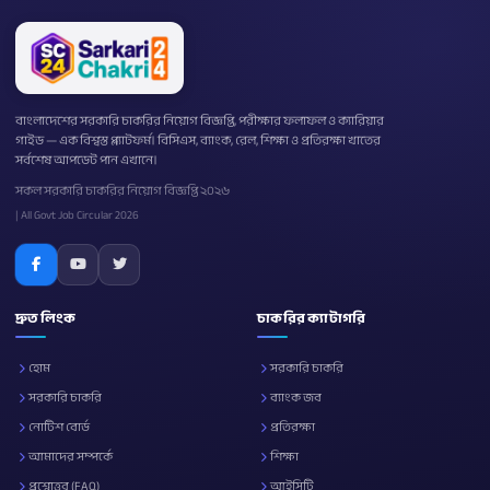
বাংলাদেশের সরকারি চাকরির নিয়োগ বিজ্ঞপ্তি, পরীক্ষার ফলাফল ও ক্যারিয়ার
গাইড — এক বিশ্বস্ত প্ল্যাটফর্ম। বিসিএস, ব্যাংক, রেল, শিক্ষা ও প্রতিরক্ষা খাতের
সর্বশেষ আপডেট পান এখানে।
সকল সরকারি চাকরির নিয়োগ বিজ্ঞপ্তি ২০২৬
| All Govt Job Circular 2026
দ্রুত লিংক
চাকরির ক্যাটাগরি
হোম
সরকারি চাকরি
সরকারি চাকরি
ব্যাংক জব
নোটিশ বোর্ড
প্রতিরক্ষা
আমাদের সম্পর্কে
শিক্ষা
প্রশ্নোত্তর (FAQ)
আইসিটি