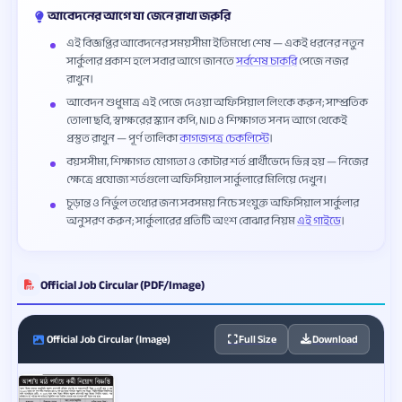
আবেদনের আগে যা জেনে রাখা জরুরি
এই বিজ্ঞপ্তির আবেদনের সময়সীমা ইতিমধ্যে শেষ — একই ধরনের নতুন
সার্কুলার প্রকাশ হলে সবার আগে জানতে
সর্বশেষ চাকরি
পেজে নজর
রাখুন।
আবেদন শুধুমাত্র এই পেজে দেওয়া অফিসিয়াল লিংকে করুন; সাম্প্রতিক
তোলা ছবি, স্বাক্ষরের স্ক্যান কপি, NID ও শিক্ষাগত সনদ আগে থেকেই
প্রস্তুত রাখুন — পূর্ণ তালিকা
কাগজপত্র চেকলিস্টে
।
বয়সসীমা, শিক্ষাগত যোগ্যতা ও কোটার শর্ত প্রার্থীভেদে ভিন্ন হয় — নিজের
ক্ষেত্রে প্রযোজ্য শর্তগুলো অফিসিয়াল সার্কুলারে মিলিয়ে দেখুন।
চূড়ান্ত ও নির্ভুল তথ্যের জন্য সবসময় নিচে সংযুক্ত অফিসিয়াল সার্কুলার
অনুসরণ করুন; সার্কুলারের প্রতিটি অংশ বোঝার নিয়ম
এই গাইডে
।
Official Job Circular (PDF/Image)
Official Job Circular (Image)
Full Size
Download