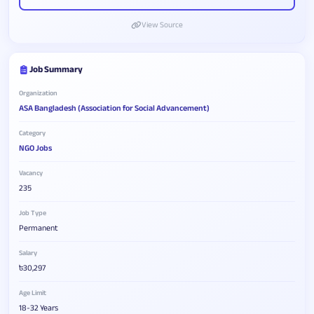
View Source
Job Summary
Organization
ASA Bangladesh (Association for Social Advancement)
Category
NGO Jobs
Vacancy
235
Job Type
Permanent
Salary
৳30,297
Age Limit
18-32 Years