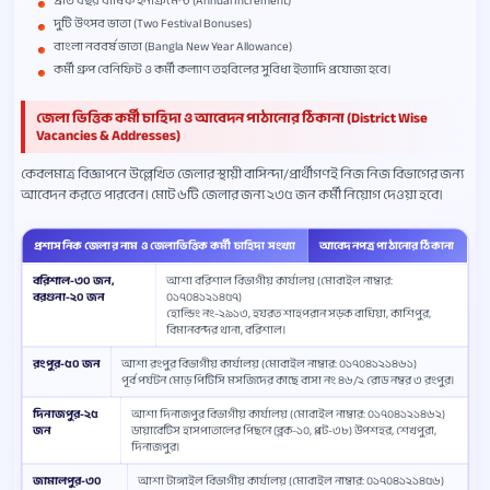
প্রতি বছর বার্ষিক ইনক্রিমেন্ট (Annual Increment)
দুটি উৎসব ভাতা (Two Festival Bonuses)
বাংলা নববর্ষ ভাতা (Bangla New Year Allowance)
কর্মী গ্রুপ বেনিফিট ও কর্মী কল্যাণ তহবিলের সুবিধা ইত্যাদি প্রযোজ্য হবে।
জেলা ভিত্তিক কর্মী চাহিদা ও আবেদন পাঠানোর ঠিকানা (District Wise
Vacancies & Addresses)
কেবলমাত্র বিজ্ঞাপনে উল্লেখিত জেলার স্থায়ী বাসিন্দা/প্রার্থীগণই নিজ নিজ বিভাগের জন্য
আবেদন করতে পারবেন। মোট ৬টি জেলার জন্য ২৩৫ জন কর্মী নিয়োগ দেওয়া হবে।
প্রশাসনিক জেলার নাম ও জেলাভিত্তিক কর্মী চাহিদা সংখ্যা
আবেদনপত্র পাঠানোর ঠিকানা
বরিশাল-৩০ জন,
আশা বরিশাল বিভাগীয় কার্যালয় (মোবাইল নাম্বার:
বরগুনা-২০ জন
০১৭০৪১২১৪৫৭)
হোল্ডিং নং-২৯১৩, হযরত শাহপরান সড়ক বাঘিয়া, কাশিপুর,
বিমানবন্দর থানা, বরিশাল।
রংপুর-৫০ জন
আশা রংপুর বিভাগীয় কার্যালয় (মোবাইল নাম্বার: ০১৭০৪১২১৪৬১)
পূর্ব পর্যটন মোড় পিটিসি মসজিদের কাছে বাসা নং ৪৬/২ রোড নম্বর ৩ রংপুর।
দিনাজপুর-২৫
আশা দিনাজপুর বিভাগীয় কার্যালয় (মোবাইল নাম্বার: ০১৭০৪১২১৪৬২)
জন
ডায়াবেটিস হাসপাতালের পিছনে (ব্লক-১০, প্লট-৩৮) উপশহর, শেখপুরা,
দিনাজপুর।
জামালপুর-৩০
আশা টাঙ্গাইল বিভাগীয় কার্যালয় (মোবাইল নাম্বার: ০১৭০৪১২১৪৫৬)