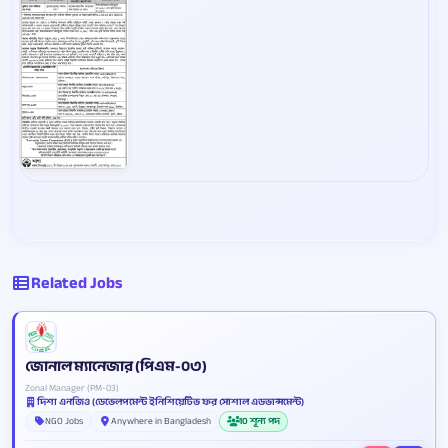
Related Jobs
জোনাল ম্যানেজার (পিএম-০৩)
Zonal Manager (PM-03)
দিশা এনজিও (ডেভেলপমেন্ট ইনিশিয়েটিভ ফর সোশাল এডভান্সমেন্ট)
NGO Jobs
Anywhere in Bangladesh
10 শূন্য পদ