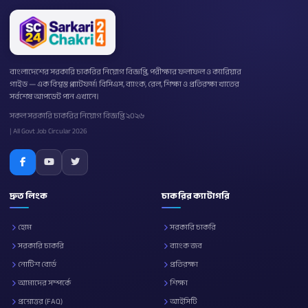
বাংলাদেশের সরকারি চাকরির নিয়োগ বিজ্ঞপ্তি, পরীক্ষার ফলাফল ও ক্যারিয়ার
গাইড — এক বিশ্বস্ত প্ল্যাটফর্ম। বিসিএস, ব্যাংক, রেল, শিক্ষা ও প্রতিরক্ষা খাতের
সর্বশেষ আপডেট পান এখানে।
সকল সরকারি চাকরির নিয়োগ বিজ্ঞপ্তি ২০২৬
| All Govt Job Circular 2026
দ্রুত লিংক
চাকরির ক্যাটাগরি
হোম
সরকারি চাকরি
সরকারি চাকরি
ব্যাংক জব
নোটিশ বোর্ড
প্রতিরক্ষা
আমাদের সম্পর্কে
শিক্ষা
প্রশ্নোত্তর (FAQ)
আইসিটি