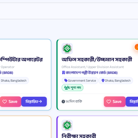
 কম্পিউটার অপারেটর
অফিস সহকারী/উচ্চমান সহকারী
 Operator
Office Assistant/ Upper Division Assistant
্ড (BRDB)
বাংলাদেশ পল্লী উন্নয়ন বোর্ড (BRDB)
Dhaka, Bangladesh
Government Service
Dhaka, Bangladesh
6 শূন্য পদ
Save
Save
বিস্তারিত
বিস্ত
14 দিন বাকি
নিরীক্ষা সহকারী