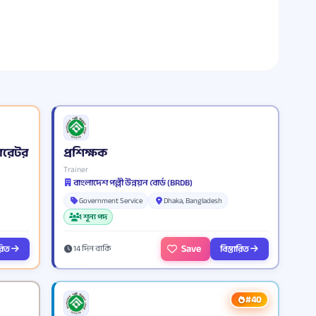
ারেটর
প্রশিক্ষক
Trainer
বাংলাদেশ পল্লী উন্নয়ন বোর্ড (BRDB)
Government Service
Dhaka, Bangladesh
1 শূন্য পদ
Save
ারিত
বিস্তারিত
14 দিন বাকি
#40