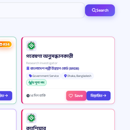
Search
#34
গবেষণা অনুসন্ধানকারী
Research Investigator
বাংলাদেশ পল্লী উন্নয়ন বোর্ড (BRDB)
Government Service
Dhaka, Bangladesh
3 শূন্য পদ
Save
ারিত
বিস্তারিত
14 দিন বাকি
ক্যাশিয়ার