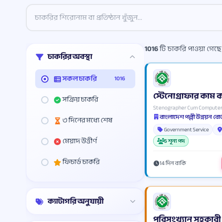
1016
টি চাকরি পাওয়া গেছে
চাকরির অবস্থা
সকল চাকরি
1016
স্টেনোগ্রাফার কাম
সক্রিয় চাকরি
Stenographer Cum Computer
বাংলাদেশ পল্লী উন্নয়ন বোর
৩ দিনের মধ্যে শেষ
Government Service
মেয়াদ উত্তীর্ণ
5 শূন্য পদ
ফিচার্ড চাকরি
14 দিন বাকি
ক্যাটাগরি অনুযায়ী
পরিসংখ্যান সহকারী