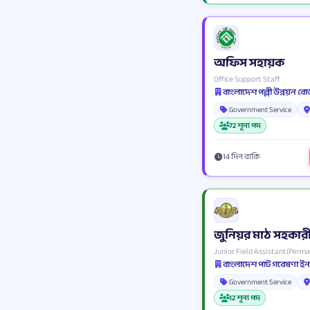
অফিস সহায়ক
Office Support Staff
বাংলাদেশ পল্লী উন্নয়ন বোর
Government Service
72 শূন্য পদ
14 দিন বাকি
জুনিয়র মাঠ সহকারী(স
Junior Field Assistant(Perm
বাংলাদেশ পাট গবেষণা 
Government Service
12 শূন্য পদ