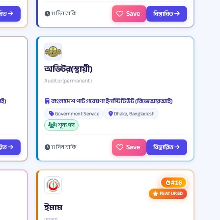
Save
ারিত
বিস্তারিত
11 দিন বাকি
অডিটর(স্থায়ী)
Auditor(permanent)
আই)
বাংলাদেশ পাট গবেষণা ইনস্টিটিউট (বিজেআরআই)
Government Service
Dhaka, Bangladesh
1 শূন্য পদ
Save
ারিত
বিস্তারিত
11 দিন বাকি
#16
FEATURED
ইমাম
Imam