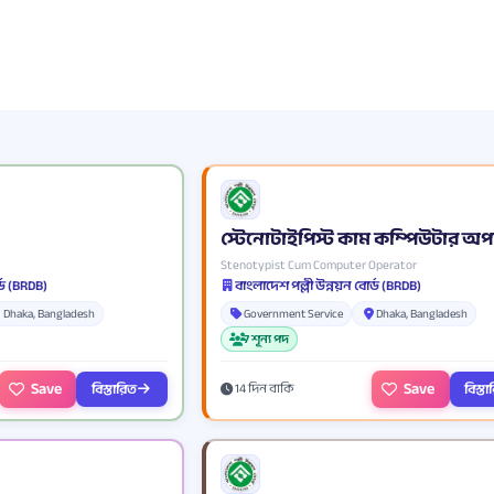
স্টেনোটাইপিস্ট কাম কম্পিউটার অপ
Stenotypist Cum Computer Operator
্ড (BRDB)
বাংলাদেশ পল্লী উন্নয়ন বোর্ড (BRDB)
Dhaka, Bangladesh
Government Service
Dhaka, Bangladesh
7 শূন্য পদ
Save
Save
বিস্তারিত
বিস্ত
14 দিন বাকি