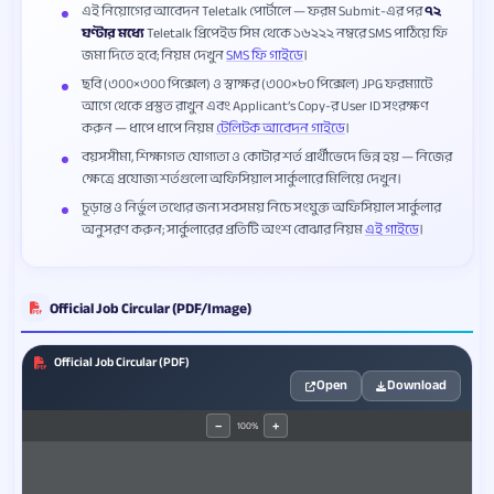
এই নিয়োগের আবেদন Teletalk পোর্টালে — ফরম Submit-এর পর
৭২
ঘণ্টার মধ্যে
Teletalk প্রিপেইড সিম থেকে ১৬২২২ নম্বরে SMS পাঠিয়ে ফি
জমা দিতে হবে; নিয়ম দেখুন
SMS ফি গাইডে
।
ছবি (৩০০×৩০০ পিক্সেল) ও স্বাক্ষর (৩০০×৮০ পিক্সেল) JPG ফরম্যাটে
আগে থেকে প্রস্তুত রাখুন এবং Applicant’s Copy-র User ID সংরক্ষণ
করুন — ধাপে ধাপে নিয়ম
টেলিটক আবেদন গাইডে
।
বয়সসীমা, শিক্ষাগত যোগ্যতা ও কোটার শর্ত প্রার্থীভেদে ভিন্ন হয় — নিজের
ক্ষেত্রে প্রযোজ্য শর্তগুলো অফিসিয়াল সার্কুলারে মিলিয়ে দেখুন।
চূড়ান্ত ও নির্ভুল তথ্যের জন্য সবসময় নিচে সংযুক্ত অফিসিয়াল সার্কুলার
অনুসরণ করুন; সার্কুলারের প্রতিটি অংশ বোঝার নিয়ম
এই গাইডে
।
Official Job Circular (PDF/Image)
Official Job Circular (PDF)
Open
Download
100%
−
+