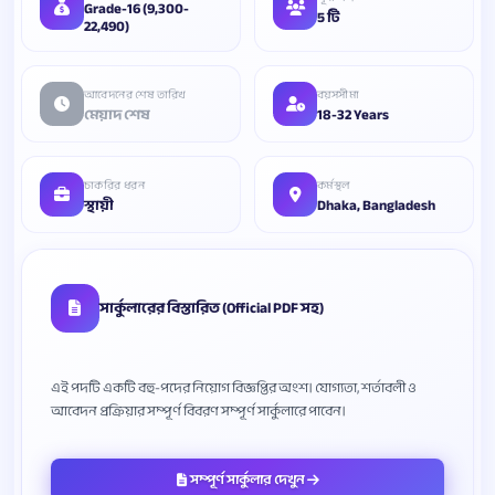
Grade-16 (9,300-
5 টি
22,490)
আবেদনের শেষ তারিখ
বয়সসীমা
মেয়াদ শেষ
18-32 Years
চাকরির ধরন
কর্মস্থল
স্থায়ী
Dhaka, Bangladesh
সার্কুলারের বিস্তারিত (Official PDF সহ)
এই পদটি একটি বহু-পদের নিয়োগ বিজ্ঞপ্তির অংশ। যোগ্যতা, শর্তাবলী ও
সম্পূর্ণ সার্কুলার দেখুন