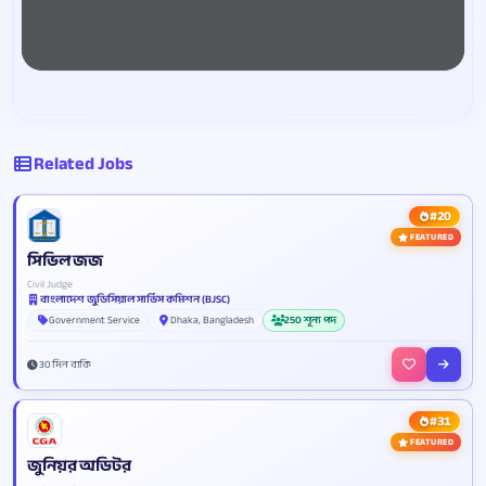
Related Jobs
#20
FEATURED
সিভিল জজ
Civil Judge
বাংলাদেশ জুডিসিয়াল সার্ভিস কমিশন (BJSC)
Government Service
Dhaka, Bangladesh
250 শূন্য পদ
30 দিন বাকি
#31
FEATURED
জুনিয়র অডিটর