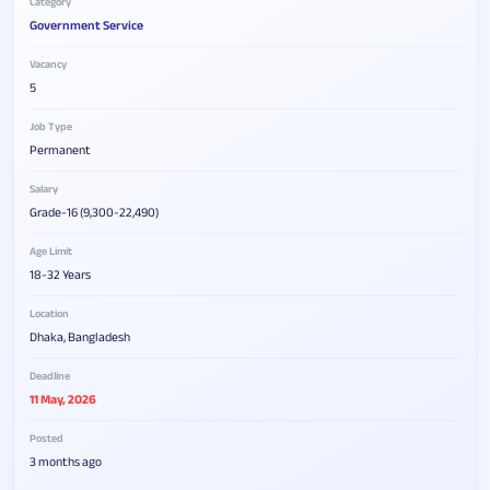
Category
Government Service
Vacancy
5
Job Type
Permanent
Salary
Grade-16 (9,300-22,490)
Age Limit
18-32 Years
Location
Dhaka, Bangladesh
Deadline
11 May, 2026
Posted
3 months ago