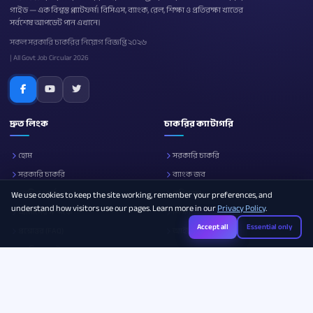
গাইড — এক বিশ্বস্ত প্ল্যাটফর্ম। বিসিএস, ব্যাংক, রেল, শিক্ষা ও প্রতিরক্ষা খাতের
সর্বশেষ আপডেট পান এখানে।
সকল সরকারি চাকরির নিয়োগ বিজ্ঞপ্তি ২০২৬
| All Govt Job Circular 2026
দ্রুত লিংক
চাকরির ক্যাটাগরি
হোম
সরকারি চাকরি
সরকারি চাকরি
ব্যাংক জব
নোটিশ বোর্ড
প্রতিরক্ষা
We use cookies to keep the site working, remember your preferences, and
understand how visitors use our pages. Learn more in our
Privacy Policy
.
আমাদের সম্পর্কে
শিক্ষা
Accept all
Essential only
প্রশ্নোত্তর (FAQ)
আইসিটি
ক্যারিয়ার গাইড
সব ক্যাটাগরি
Photo Resizer
Image Compressor
Age Calculator