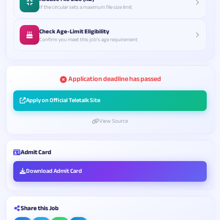
If the circular sets a maximum file size limit
Check Age-Limit Eligibility
Confirm you meet this job's age requirement
Application deadline has passed
Apply on Official Teletalk Site
View Source
Admit Card
Download Admit Card
Share this Job