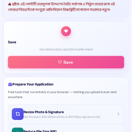
⚠️ দ্রষ্টব্য: এই পোস্টটি তথ্যমূলক উদ্দেশ্যে তৈরি। সর্বশেষ ও নির্ভুল তথ্যের জন্য এই
পেজের নিচের দিকে সংযুক্ত অফিসিয়াল বিজ্ঞপ্তিটি মনোযোগ সহকারে পড়ুন।
Save
পরে আবেদন করতে প্রোফাইলে সংরক্ষণ করুন।
Save
Prepare Your Application
Free tools that run entirely in your browser — nothing you upload is ever sent
anywhere.
Resize Photo & Signature
Get the exact 300×300px photo & 300×80px signature size
Reduce File Size (KB)