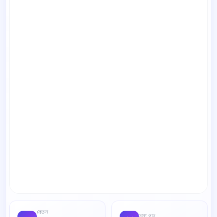
বেতন
শূন্য পদ