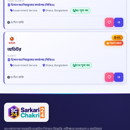
Junior Auditor
হিসাব মহানিয়ন্ত্রকের কার্যালয় (সিজিএ)
Government Service
Dhaka, Bangladesh
92 শূন্য পদ
19 দিন বাকি
#1
FEATURED
অডিটর
Auditor
হিসাব মহানিয়ন্ত্রকের কার্যালয় (সিজিএ)
Government Service
Dhaka, Bangladesh
378 শূন্য পদ
19 দিন বাকি
বাংলাদেশের সরকারি চাকরির নিয়োগ বিজ্ঞপ্তি, পরীক্ষার ফলাফল ও ক্যারিয়ার