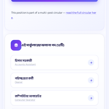
This position is part of a multi-post circular —
read the full circular her
e
এই সার্কুলারের অন্যান্য পদ (12টি)
হিসাব সহকারী
Accounts Assistant
পরিচ্ছন্নতা কর্মী
Cleaner
কম্পিউটার অপারেটর
Computer Operator