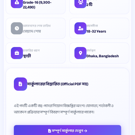
Grade-16 (9,300-
2 টি
22,490)
আবেদনের শেষ তারিখ
বয়সসীমা
মেয়াদ শেষ
18-32 Years
চাকরির ধরন
কর্মস্থল
স্থায়ী
Dhaka, Bangladesh
সার্কুলারের বিস্তারিত (Official PDF সহ)
এই পদটি একটি বহু-পদের নিয়োগ বিজ্ঞপ্তির অংশ। যোগ্যতা, শর্তাবলী ও
সম্পূর্ণ সার্কুলার দেখুন