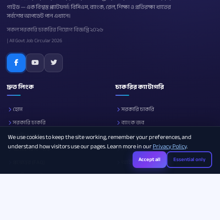
গাইড — এক বিশ্বস্ত প্ল্যাটফর্ম। বিসিএস, ব্যাংক, রেল, শিক্ষা ও প্রতিরক্ষা খাতের
সর্বশেষ আপডেট পান এখানে।
সকল সরকারি চাকরির নিয়োগ বিজ্ঞপ্তি ২০২৬
| All Govt Job Circular 2026
দ্রুত লিংক
চাকরির ক্যাটাগরি
হোম
সরকারি চাকরি
সরকারি চাকরি
ব্যাংক জব
নোটিশ বোর্ড
প্রতিরক্ষা
We use cookies to keep the site working, remember your preferences, and
understand how visitors use our pages. Learn more in our
Privacy Policy
.
আমাদের সম্পর্কে
শিক্ষা
Accept all
Essential only
প্রশ্নোত্তর (FAQ)
আইসিটি
ক্যারিয়ার গাইড
সব ক্যাটাগরি
Photo Resizer
Image Compressor
Age Calculator