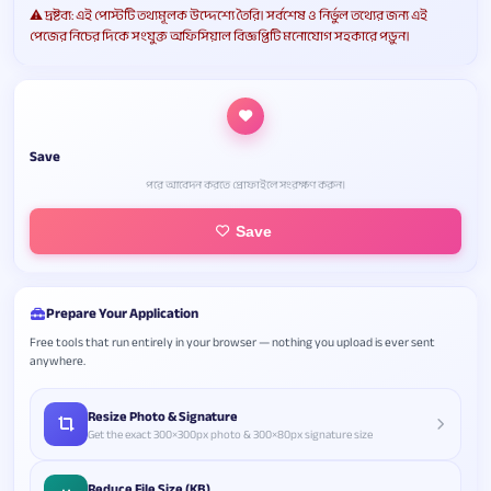
⚠️ দ্রষ্টব্য: এই পোস্টটি তথ্যমূলক উদ্দেশ্যে তৈরি। সর্বশেষ ও নির্ভুল তথ্যের জন্য এই
পেজের নিচের দিকে সংযুক্ত অফিসিয়াল বিজ্ঞপ্তিটি মনোযোগ সহকারে পড়ুন।
Save
পরে আবেদন করতে প্রোফাইলে সংরক্ষণ করুন।
Save
Prepare Your Application
Free tools that run entirely in your browser — nothing you upload is ever sent
anywhere.
Resize Photo & Signature
Get the exact 300×300px photo & 300×80px signature size
Reduce File Size (KB)