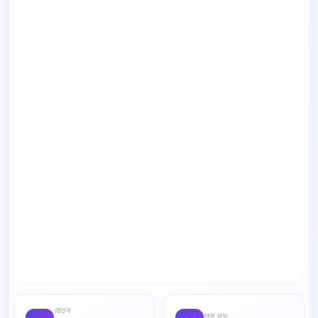
বেতন
শূন্য পদ