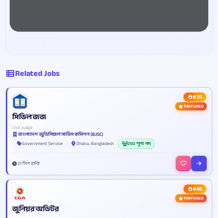
Related Jobs
#35
FEATURED
সিভিল জজ
Civil Judge
বাংলাদেশ জুডিসিয়াল সার্ভিস কমিশন (BJSC)
Government Service
Dhaka, Bangladesh
250 শূন্য পদ
31 দিন বাকি
#46
FEATURED
জুনিয়র অডিটর