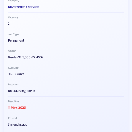
Category
Government Service
Vacancy
2
Job Type
Permanent
Salary
Grade-16 (9,300-22,490)
Age Limit
18-32 Years
Location
Dhaka, Bangladesh
Deadline
11 May, 2026
Posted
3 months ago