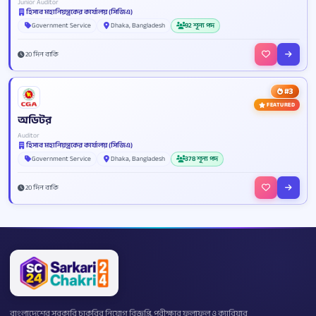
Junior Auditor
হিসাব মহানিয়ন্ত্রকের কার্যালয় (সিজিএ)
Government Service
Dhaka, Bangladesh
92 শূন্য পদ
20 দিন বাকি
#3
FEATURED
অডিটর
Auditor
হিসাব মহানিয়ন্ত্রকের কার্যালয় (সিজিএ)
Government Service
Dhaka, Bangladesh
378 শূন্য পদ
20 দিন বাকি
বাংলাদেশের সরকারি চাকরির নিয়োগ বিজ্ঞপ্তি, পরীক্ষার ফলাফল ও ক্যারিয়ার