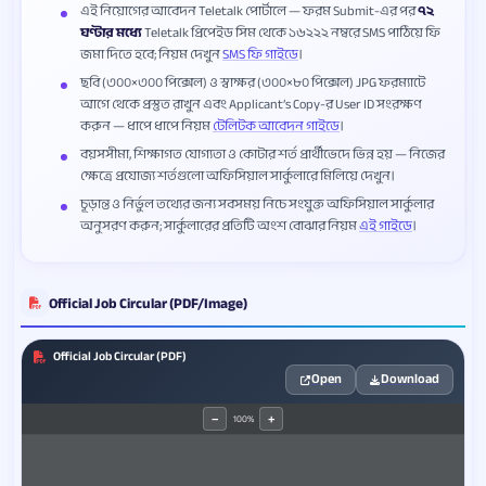
এই নিয়োগের আবেদন Teletalk পোর্টালে — ফরম Submit-এর পর
৭২
ঘণ্টার মধ্যে
Teletalk প্রিপেইড সিম থেকে ১৬২২২ নম্বরে SMS পাঠিয়ে ফি
জমা দিতে হবে; নিয়ম দেখুন
SMS ফি গাইডে
।
ছবি (৩০০×৩০০ পিক্সেল) ও স্বাক্ষর (৩০০×৮০ পিক্সেল) JPG ফরম্যাটে
আগে থেকে প্রস্তুত রাখুন এবং Applicant’s Copy-র User ID সংরক্ষণ
করুন — ধাপে ধাপে নিয়ম
টেলিটক আবেদন গাইডে
।
বয়সসীমা, শিক্ষাগত যোগ্যতা ও কোটার শর্ত প্রার্থীভেদে ভিন্ন হয় — নিজের
ক্ষেত্রে প্রযোজ্য শর্তগুলো অফিসিয়াল সার্কুলারে মিলিয়ে দেখুন।
চূড়ান্ত ও নির্ভুল তথ্যের জন্য সবসময় নিচে সংযুক্ত অফিসিয়াল সার্কুলার
অনুসরণ করুন; সার্কুলারের প্রতিটি অংশ বোঝার নিয়ম
এই গাইডে
।
Official Job Circular (PDF/Image)
Official Job Circular (PDF)
Open
Download
100%
−
+