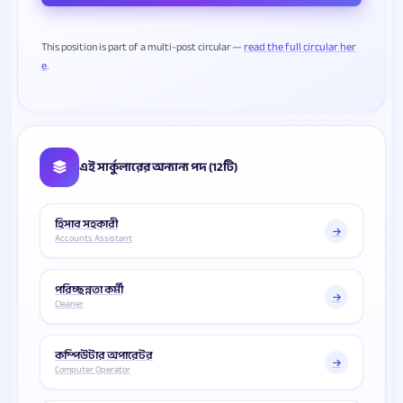
This position is part of a multi-post circular —
read the full circular her
e
এই সার্কুলারের অন্যান্য পদ (12টি)
হিসাব সহকারী
Accounts Assistant
পরিচ্ছন্নতা কর্মী
Cleaner
কম্পিউটার অপারেটর
Computer Operator