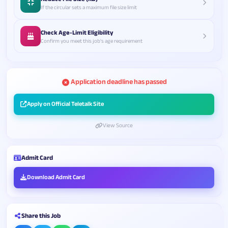
If the circular sets a maximum file size limit
Check Age-Limit Eligibility
Confirm you meet this job's age requirement
Application deadline has passed
Apply on Official Teletalk Site
View Source
Admit Card
Download Admit Card
Share this Job