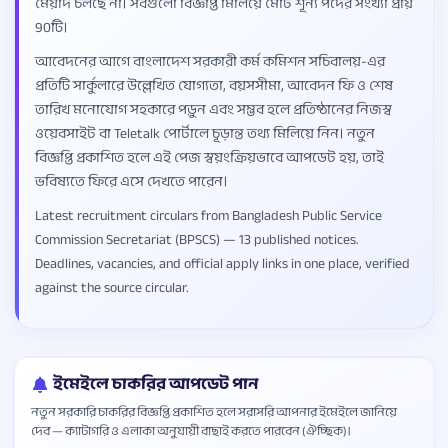
মেয়াদ চলছে না। সবগুলো বিজ্ঞপ্তি মিলিয়ে মোট শূন্য পদের সংখ্যা প্রায়
90টি।
আবেদনের আগে বাংলাদেশ সরকারী কর্ম কমিশন সচিবালয়-এর
প্রতিটি সার্কুলারে উল্লেখিত যোগ্যতা, বয়সসীমা, আবেদন ফি ও শেষ
তারিখ মনোযোগ সহকারে পড়ুন এবং সম্ভব হলে প্রতিষ্ঠানের নিজস্ব
ওয়েবসাইট বা Teletalk পোর্টালে চূড়ান্ত তথ্য মিলিয়ে নিন। নতুন
বিজ্ঞপ্তি প্রকাশিত হলে এই পেজ স্বয়ংক্রিয়ভাবে আপডেট হয়, তাই
ভবিষ্যতে ফিরে এসে দেখতে পারেন।
Latest recruitment circulars from Bangladesh Public Service
Commission Secretariat (BPSCS) — 13 published notices.
Deadlines, vacancies, and official apply links in one place, verified
against the source circular.
ইমেইলে চাকরির আপডেট পান
নতুন সরকারি চাকরির বিজ্ঞপ্তি প্রকাশিত হলে সরাসরি আপনার ইমেইলে জানিয়ে
দেব — ক্যাটাগরি ও এলাকা অনুযায়ী বাছাই করতে পারবেন (ঐচ্ছিক)।