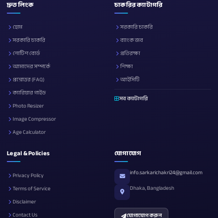
দ্রুত লিংক
চাকরির ক্যাটাগরি
হোম
সরকারি চাকরি
সরকারি চাকরি
ব্যাংক জব
নোটিশ বোর্ড
প্রতিরক্ষা
আমাদের সম্পর্কে
শিক্ষা
প্রশ্নোত্তর (FAQ)
আইসিটি
ক্যারিয়ার গাইড
সব ক্যাটাগরি
Photo Resizer
Image Compressor
Age Calculator
Legal & Policies
যোগাযোগ
info.sarkarichakri24@gmail.com
Privacy Policy
Dhaka, Bangladesh
Terms of Service
Disclaimer
Contact Us
যোগাযোগ করুন