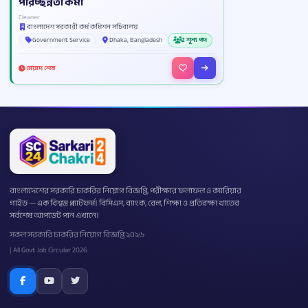
পরিচ্ছন্নতা কর্মী
Cleaner
বাংলাদেশ সরকারী কর্ম কমিশন সচিবালয়
Government Service
Dhaka, Bangladesh
2 শূন্য পদ
মেয়াদ শেষ
বাংলাদেশের সরকারি চাকরির নিয়োগ বিজ্ঞপ্তি, পরীক্ষার ফলাফল ও ক্যারিয়ার
গাইড — এক বিশ্বস্ত প্ল্যাটফর্ম। বিসিএস, ব্যাংক, রেল, শিক্ষা ও প্রতিরক্ষা খাতের
সর্বশেষ আপডেট পান এখানে।
সকল সরকারি চাকরির নিয়োগ বিজ্ঞপ্তি ২০২৬
| All Govt Job Circular 2026