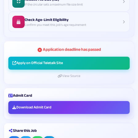
If the circular sets a maximum file size limit
Check Age-Limit Eligibility
Confirm you meet this job's age requirement
Application deadline has passed
Apply on Official Teletalk Site
View Source
Admit Card
Download Admit Card
Share this Job