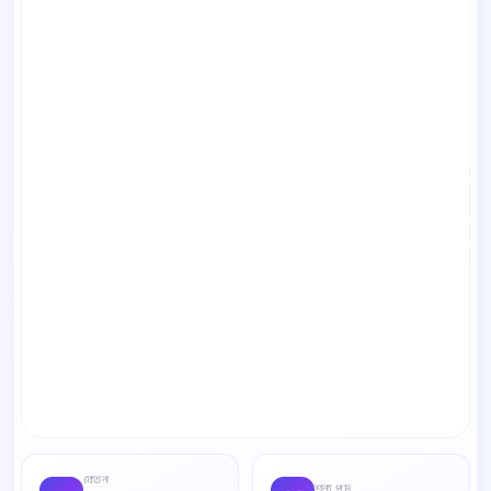
বেতন
শূন্য পদ