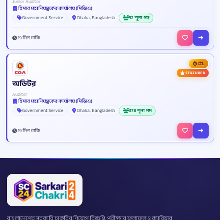
Junior Auditor
হিসাব মহানিয়ন্ত্রকের কার্যালয় (সিজিএ)
Government Service
Dhaka, Bangladesh
92 শূন্য পদ
19 দিন বাকি
#1
FEATURED
অডিটর
Auditor
হিসাব মহানিয়ন্ত্রকের কার্যালয় (সিজিএ)
Government Service
Dhaka, Bangladesh
378 শূন্য পদ
19 দিন বাকি
বাংলাদেশের সরকারি চাকরির নিয়োগ বিজ্ঞপ্তি, পরীক্ষার ফলাফল ও ক্যারিয়ার