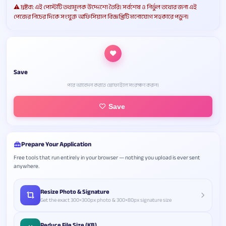
⚠️ দ্রষ্টব্য: এই পোস্টটি তথ্যমূলক উদ্দেশ্যে তৈরি। সর্বশেষ ও নির্ভুল তথ্যের জন্য এই
পেজের নিচের দিকে সংযুক্ত অফিসিয়াল বিজ্ঞপ্তিটি মনোযোগ সহকারে পড়ুন।
Save
পরে আবেদন করতে প্রোফাইলে সংরক্ষণ করুন।
Save
Prepare Your Application
Free tools that run entirely in your browser — nothing you upload is ever sent
anywhere.
Resize Photo & Signature
Get the exact 300×300px photo & 300×80px signature size
Reduce File Size (KB)