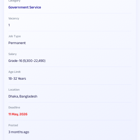
Category
Government Service
Vacancy
1
Job Type
Permanent
Salary
Grade-16 (9,300-22,490)
Age Limit
18-32 Years
Location
Dhaka, Bangladesh
Deadline
11 May, 2026
Posted
3 months ago