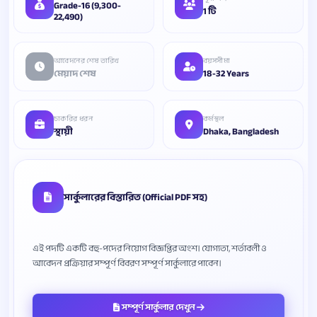
Grade-16 (9,300-
1 টি
22,490)
আবেদনের শেষ তারিখ
বয়সসীমা
মেয়াদ শেষ
18-32 Years
চাকরির ধরন
কর্মস্থল
স্থায়ী
Dhaka, Bangladesh
সার্কুলারের বিস্তারিত (Official PDF সহ)
এই পদটি একটি বহু-পদের নিয়োগ বিজ্ঞপ্তির অংশ। যোগ্যতা, শর্তাবলী ও
সম্পূর্ণ সার্কুলার দেখুন