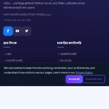
গাইড — এক বিশ্বস্ত প্ল্যাটফর্ম। বিসিএস, ব্যাংক, রেল, শিক্ষা ও প্রতিরক্ষা খাতের
সর্বশেষ আপডেট পান এখানে।
সকল সরকারি চাকরির নিয়োগ বিজ্ঞপ্তি ২০২৬
| All Govt Job Circular 2026
দ্রুত লিংক
চাকরির ক্যাটাগরি
হোম
সরকারি চাকরি
সরকারি চাকরি
ব্যাংক জব
নোটিশ বোর্ড
প্রতিরক্ষা
We use cookies to keep the site working, remember your preferences, and
understand how visitors use our pages. Learn more in our
Privacy Policy
.
আমাদের সম্পর্কে
শিক্ষা
Accept all
Essential only
প্রশ্নোত্তর (FAQ)
আইসিটি
ক্যারিয়ার গাইড
সব ক্যাটাগরি
Photo Resizer
Image Compressor
Age Calculator