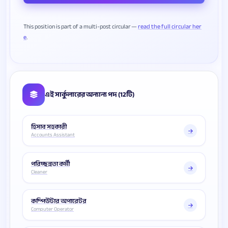
This position is part of a multi-post circular —
read the full circular her
e
এই সার্কুলারের অন্যান্য পদ (12টি)
হিসাব সহকারী
Accounts Assistant
পরিচ্ছন্নতা কর্মী
Cleaner
কম্পিউটার অপারেটর
Computer Operator