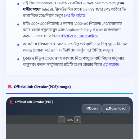
এই নিয়োগের আবেদন Teletalk পোর্টালে — ফরম Submit-এর পর
৭২
ঘণ্টার মধ্যে
Teletalk প্রিপেইড সিম থেকে ১৬২২২ নম্বরে SMS পাঠিয়ে ফি
জমা দিতে হবে; নিয়ম দেখুন
SMS ফি গাইডে
।
ছবি (৩০০×৩০০ পিক্সেল) ও স্বাক্ষর (৩০০×৮০ পিক্সেল) JPG ফরম্যাটে
আগে থেকে প্রস্তুত রাখুন এবং Applicant’s Copy-র User ID সংরক্ষণ
করুন — ধাপে ধাপে নিয়ম
টেলিটক আবেদন গাইডে
।
বয়সসীমা, শিক্ষাগত যোগ্যতা ও কোটার শর্ত প্রার্থীভেদে ভিন্ন হয় — নিজের
ক্ষেত্রে প্রযোজ্য শর্তগুলো অফিসিয়াল সার্কুলারে মিলিয়ে দেখুন।
চূড়ান্ত ও নির্ভুল তথ্যের জন্য সবসময় নিচে সংযুক্ত অফিসিয়াল সার্কুলার
অনুসরণ করুন; সার্কুলারের প্রতিটি অংশ বোঝার নিয়ম
এই গাইডে
।
Official Job Circular (PDF/Image)
Official Job Circular (PDF)
Open
Download
100%
−
+