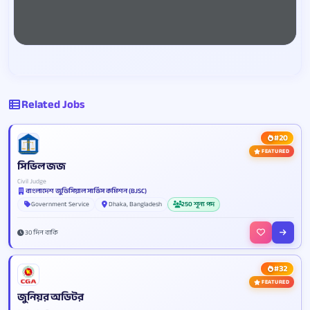
Related Jobs
#20
FEATURED
সিভিল জজ
Civil Judge
বাংলাদেশ জুডিসিয়াল সার্ভিস কমিশন (BJSC)
Government Service
Dhaka, Bangladesh
250 শূন্য পদ
30 দিন বাকি
#32
FEATURED
জুনিয়র অডিটর