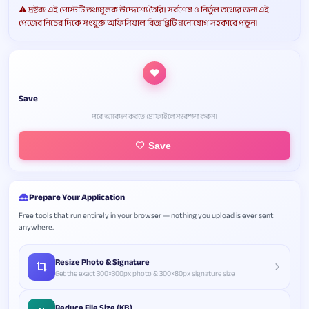
⚠️ দ্রষ্টব্য: এই পোস্টটি তথ্যমূলক উদ্দেশ্যে তৈরি। সর্বশেষ ও নির্ভুল তথ্যের জন্য এই
পেজের নিচের দিকে সংযুক্ত অফিসিয়াল বিজ্ঞপ্তিটি মনোযোগ সহকারে পড়ুন।
Save
পরে আবেদন করতে প্রোফাইলে সংরক্ষণ করুন।
Save
Prepare Your Application
Free tools that run entirely in your browser — nothing you upload is ever sent
anywhere.
Resize Photo & Signature
Get the exact 300×300px photo & 300×80px signature size
Reduce File Size (KB)