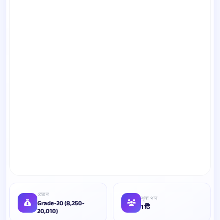
বেতন
শূন্য পদ
Grade-20 (8,250-
1 টি
20,010)