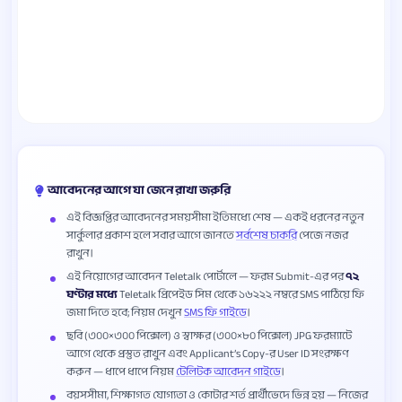
আবেদনের আগে যা জেনে রাখা জরুরি
এই বিজ্ঞপ্তির আবেদনের সময়সীমা ইতিমধ্যে শেষ — একই ধরনের নতুন
সার্কুলার প্রকাশ হলে সবার আগে জানতে
সর্বশেষ চাকরি
পেজে নজর
রাখুন।
এই নিয়োগের আবেদন Teletalk পোর্টালে — ফরম Submit-এর পর
৭২
ঘণ্টার মধ্যে
Teletalk প্রিপেইড সিম থেকে ১৬২২২ নম্বরে SMS পাঠিয়ে ফি
জমা দিতে হবে; নিয়ম দেখুন
SMS ফি গাইডে
।
ছবি (৩০০×৩০০ পিক্সেল) ও স্বাক্ষর (৩০০×৮০ পিক্সেল) JPG ফরম্যাটে
আগে থেকে প্রস্তুত রাখুন এবং Applicant’s Copy-র User ID সংরক্ষণ
করুন — ধাপে ধাপে নিয়ম
টেলিটক আবেদন গাইডে
।
বয়সসীমা, শিক্ষাগত যোগ্যতা ও কোটার শর্ত প্রার্থীভেদে ভিন্ন হয় — নিজের