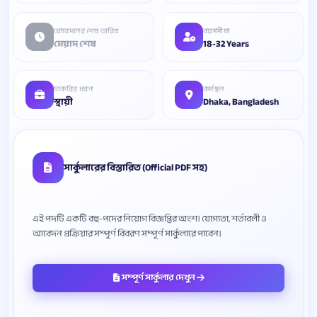
আবেদনের শেষ তারিখ
বয়সসীমা
মেয়াদ শেষ
18-32 Years
চাকরির ধরন
কর্মস্থল
স্থায়ী
Dhaka, Bangladesh
সার্কুলারের বিস্তারিত (Official PDF সহ)
এই পদটি একটি বহু-পদের নিয়োগ বিজ্ঞপ্তির অংশ। যোগ্যতা, শর্তাবলী ও
সম্পূর্ণ সার্কুলার দেখুন