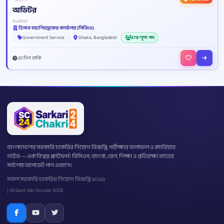
অডিটর
Auditor
হিসাব মহানিয়ন্ত্রকের কার্যালয় (সিজিএ)
Government Service
Dhaka, Bangladesh
378 শূন্য পদ
20 দিন বাকি
বাংলাদেশের সরকারি চাকরির নিয়োগ বিজ্ঞপ্তি, পরীক্ষার ফলাফল ও ক্যারিয়ার
গাইড — এক বিশ্বস্ত প্ল্যাটফর্ম। বিসিএস, ব্যাংক, রেল, শিক্ষা ও প্রতিরক্ষা খাতের
সর্বশেষ আপডেট পান এখানে।
সকল সরকারি চাকরির নিয়োগ বিজ্ঞপ্তি ২০২৬
| All Govt Job Circular 2026