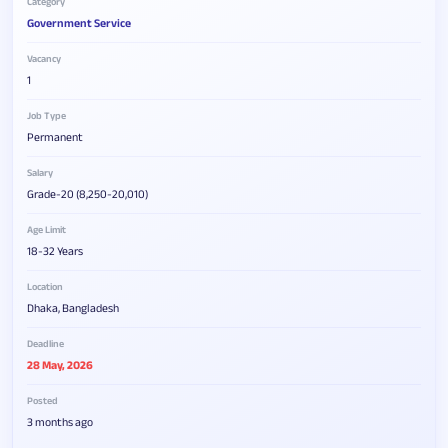
Category
Government Service
Vacancy
1
Job Type
Permanent
Salary
Grade-20 (8,250-20,010)
Age Limit
18-32 Years
Location
Dhaka, Bangladesh
Deadline
28 May, 2026
Posted
3 months ago