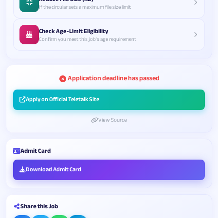
If the circular sets a maximum file size limit
Check Age-Limit Eligibility
Confirm you meet this job's age requirement
Application deadline has passed
Apply on Official Teletalk Site
View Source
Admit Card
Download Admit Card
Share this Job