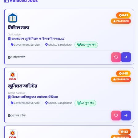
Related Jobs
#43
FEATURED
সিভিল জজ
Civil Judge
বাংলাদেশ জুডিসিয়াল সার্ভিস কমিশন (BJSC)
Government Service
Dhaka, Bangladesh
250 শূন্য পদ
31 দিন বাকি
#45
FEATURED
জুনিয়র অডিটর
Junior Auditor
হিসাব মহানিয়ন্ত্রকের কার্যালয় (সিজিএ)
Government Service
Dhaka, Bangladesh
92 শূন্য পদ
20 দিন বাকি
#3
FEATURED