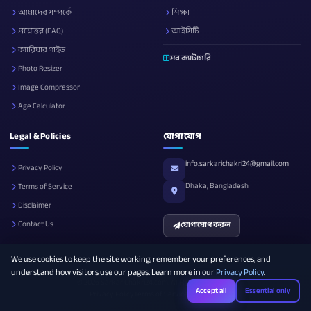
আমাদের সম্পর্কে
শিক্ষা
প্রশ্নোত্তর (FAQ)
আইসিটি
ক্যারিয়ার গাইড
সব ক্যাটাগরি
Photo Resizer
Image Compressor
Age Calculator
Legal & Policies
যোগাযোগ
info.sarkarichakri24@gmail.com
Privacy Policy
Dhaka, Bangladesh
Terms of Service
Disclaimer
Contact Us
যোগাযোগ করুন
We use cookies to keep the site working, remember your preferences, and
understand how visitors use our pages. Learn more in our
Privacy Policy
.
© 2026 SarkariChakri24.com. All Rights Reserved.
Accept all
Essential only
Privacy Policy
Terms of Service
Disclaimer