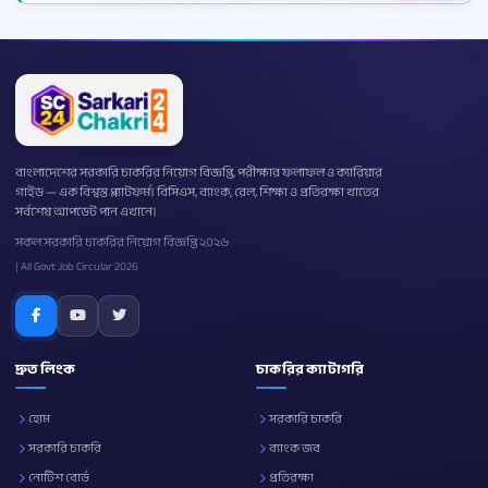
বাংলাদেশের সরকারি চাকরির নিয়োগ বিজ্ঞপ্তি, পরীক্ষার ফলাফল ও ক্যারিয়ার
গাইড — এক বিশ্বস্ত প্ল্যাটফর্ম। বিসিএস, ব্যাংক, রেল, শিক্ষা ও প্রতিরক্ষা খাতের
সর্বশেষ আপডেট পান এখানে।
সকল সরকারি চাকরির নিয়োগ বিজ্ঞপ্তি ২০২৬
| All Govt Job Circular 2026
দ্রুত লিংক
চাকরির ক্যাটাগরি
হোম
সরকারি চাকরি
সরকারি চাকরি
ব্যাংক জব
নোটিশ বোর্ড
প্রতিরক্ষা