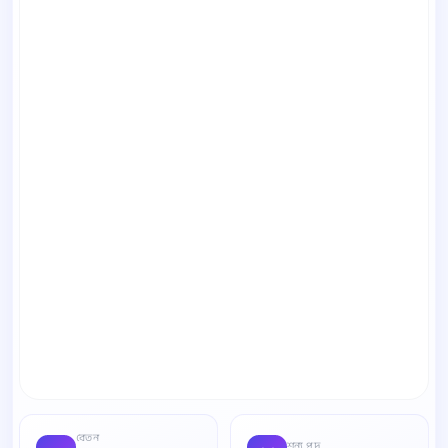
বেতন
শূন্য পদ