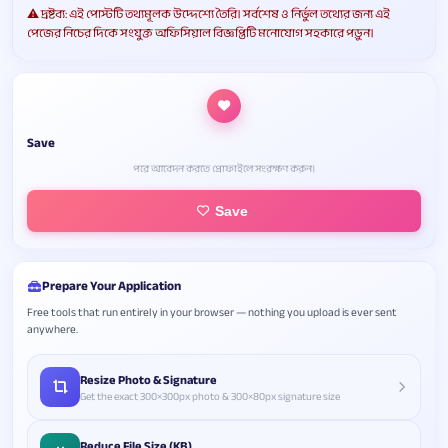
⚠️ দ্রষ্টব্য: এই পোস্টটি তথ্যমূলক উদ্দেশ্যে তৈরি। সর্বশেষ ও নির্ভুল তথ্যের জন্য এই
পেজের নিচের দিকে সংযুক্ত অফিসিয়াল বিজ্ঞপ্তিটি মনোযোগ সহকারে পড়ুন।
Save
পরে আবেদন করতে প্রোফাইলে সংরক্ষণ করুন।
Save
Prepare Your Application
Free tools that run entirely in your browser — nothing you upload is ever sent
anywhere.
Resize Photo & Signature
Get the exact 300×300px photo & 300×80px signature size
Reduce File Size (KB)