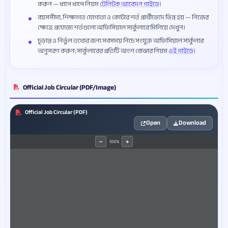
করুন — ধাপে ধাপে নিয়ম
টেলিটক আবেদন গাইডে
।
বয়সসীমা, শিক্ষাগত যোগ্যতা ও কোটার শর্ত প্রার্থীভেদে ভিন্ন হয় — নিজের
ক্ষেত্রে প্রযোজ্য শর্তগুলো অফিসিয়াল সার্কুলারে মিলিয়ে দেখুন।
চূড়ান্ত ও নির্ভুল তথ্যের জন্য সবসময় নিচে সংযুক্ত অফিসিয়াল সার্কুলার
অনুসরণ করুন; সার্কুলারের প্রতিটি অংশ বোঝার নিয়ম
এই গাইডে
।
Official Job Circular (PDF/Image)
Official Job Circular (PDF)
Open
Download
100%
−
+