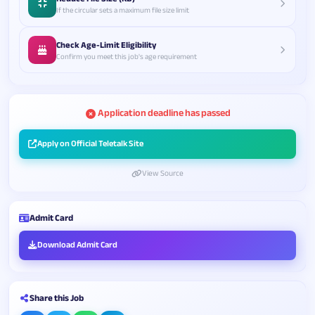
If the circular sets a maximum file size limit
Check Age-Limit Eligibility
Confirm you meet this job's age requirement
Application deadline has passed
Apply on Official Teletalk Site
View Source
Admit Card
Download Admit Card
Share this Job