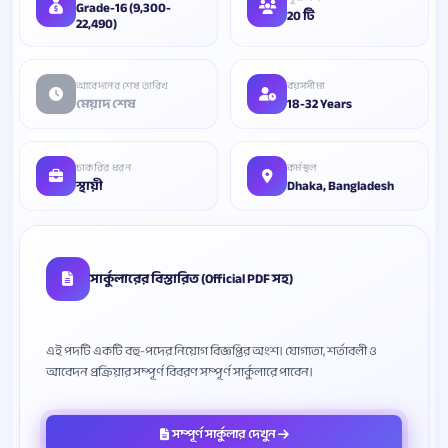
Grade-16 (9,300-
20 টি
22,490)
আবেদনের শেষ তারিখ
বয়সসীমা
মেয়াদ শেষ
18-32 Years
চাকরির ধরন
কর্মস্থল
স্থায়ী
Dhaka, Bangladesh
সার্কুলারের বিস্তারিত (Official PDF সহ)
এই পদটি একটি বহু-পদের নিয়োগ বিজ্ঞপ্তির অংশ। যোগ্যতা, শর্তাবলী ও
সম্পূর্ণ সার্কুলার দেখুন