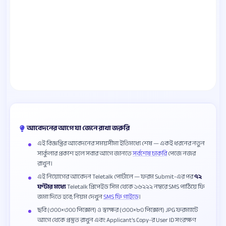
আবেদনের আগে যা জেনে রাখা জরুরি
এই বিজ্ঞপ্তির আবেদনের সময়সীমা ইতিমধ্যে শেষ — একই ধরনের নতুন
সার্কুলার প্রকাশ হলে সবার আগে জানতে
সর্বশেষ চাকরি
পেজে নজর
রাখুন।
এই নিয়োগের আবেদন Teletalk পোর্টালে — ফরম Submit-এর পর
৭২
ঘণ্টার মধ্যে
Teletalk প্রিপেইড সিম থেকে ১৬২২২ নম্বরে SMS পাঠিয়ে ফি
জমা দিতে হবে; নিয়ম দেখুন
SMS ফি গাইডে
।
ছবি (৩০০×৩০০ পিক্সেল) ও স্বাক্ষর (৩০০×৮০ পিক্সেল) JPG ফরম্যাটে
আগে থেকে প্রস্তুত রাখুন এবং Applicant’s Copy-র User ID সংরক্ষণ