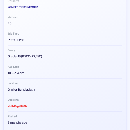
Category
Government Service
Vacancy
20
Job Type
Permanent
Salary
Grade-16 (9,300-22,490)
Age Limit
18-32 Years
Location
Dhaka, Bangladesh
Deadline
28 May, 2026
Posted
3 months ago