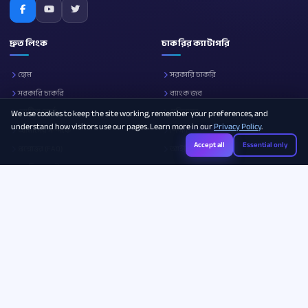
দ্রুত লিংক
চাকরির ক্যাটাগরি
হোম
সরকারি চাকরি
সরকারি চাকরি
ব্যাংক জব
নোটিশ বোর্ড
প্রতিরক্ষা
We use cookies to keep the site working, remember your preferences, and
understand how visitors use our pages. Learn more in our
Privacy Policy
.
আমাদের সম্পর্কে
শিক্ষা
Accept all
Essential only
প্রশ্নোত্তর (FAQ)
আইসিটি
ক্যারিয়ার গাইড
সব ক্যাটাগরি
Photo Resizer
Image Compressor
Age Calculator
Legal & Policies
যোগাযোগ
info.sarkarichakri24@gmail.com
Privacy Policy
Dhaka, Bangladesh
Terms of Service