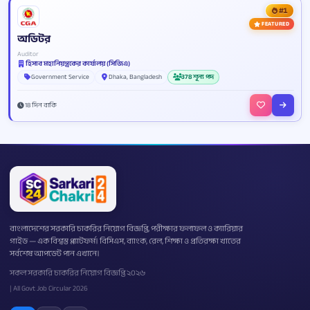
#1
FEATURED
অডিটর
Auditor
হিসাব মহানিয়ন্ত্রকের কার্যালয় (সিজিএ)
Government Service
Dhaka, Bangladesh
378 শূন্য পদ
18 দিন বাকি
বাংলাদেশের সরকারি চাকরির নিয়োগ বিজ্ঞপ্তি, পরীক্ষার ফলাফল ও ক্যারিয়ার
গাইড — এক বিশ্বস্ত প্ল্যাটফর্ম। বিসিএস, ব্যাংক, রেল, শিক্ষা ও প্রতিরক্ষা খাতের
সর্বশেষ আপডেট পান এখানে।
সকল সরকারি চাকরির নিয়োগ বিজ্ঞপ্তি ২০২৬
| All Govt Job Circular 2026