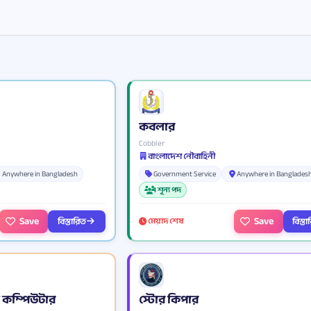
কবলার
Cobbler
বাংলাদেশ নৌবাহিনী
Anywhere in Bangladesh
Government Service
Anywhere in Banglades
1 শূন্য পদ
Save
Save
বিস্তারিত
বিস্ত
মেয়াদ শেষ
 কম্পিউটার
স্টোর কিপার