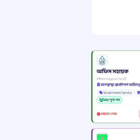
অফিস সহায়ক
Office Support Staff
জনস্বাস্থ্য প্রকৌশল অধিদপ
Government Service
280 শূন্য পদ
মেয়াদ শেষ