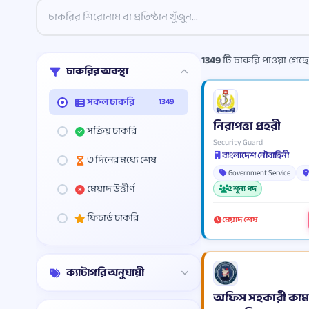
1349
টি চাকরি পাওয়া গেছে
চাকরির অবস্থা
সকল চাকরি
1349
নিরাপত্তা প্রহরী
সক্রিয় চাকরি
Security Guard
বাংলাদেশ নৌবাহিনী
৩ দিনের মধ্যে শেষ
Government Service
মেয়াদ উত্তীর্ণ
2 শূন্য পদ
ফিচার্ড চাকরি
মেয়াদ শেষ
ক্যাটাগরি অনুযায়ী
অফিস সহকারী কাম