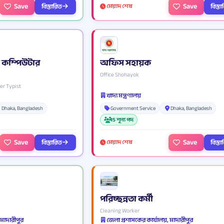
Save
Save
বিস্তারিত
বিস্ত
মেয়াদ শেষ
 কম্পিউটার
অফিস সহায়ক
Office Shohayok
er Typist
খাদ্য মন্ত্রণালয়
Dhaka, Bangladesh
Government Service
Dhaka, Bangladesh
15 শূন্য পদ
Save
Save
বিস্তারিত
বিস্ত
মেয়াদ শেষ
পরিচ্ছন্নতা কর্মী
Cleaning Worker
 মাদারীপুর
জেলা প্রশাসকের কার্যালয়, মাদারীপুর