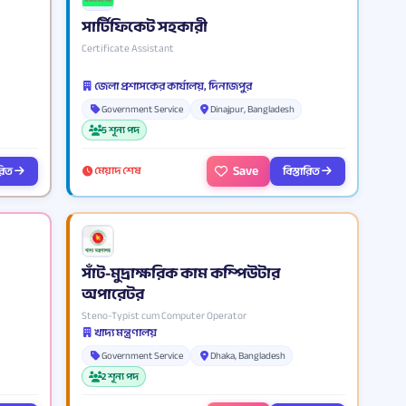
সার্টিফিকেট সহকারী
Certificate Assistant
জেলা প্রশাসকের কার্যালয়, দিনাজপুর
Government Service
Dinajpur, Bangladesh
5 শূন্য পদ
Save
ারিত
বিস্তারিত
মেয়াদ শেষ
সাঁট-মুদ্রাক্ষরিক কাম কম্পিউটার
অপারেটর
Steno-Typist cum Computer Operator
খাদ্য মন্ত্রণালয়
Government Service
Dhaka, Bangladesh
2 শূন্য পদ