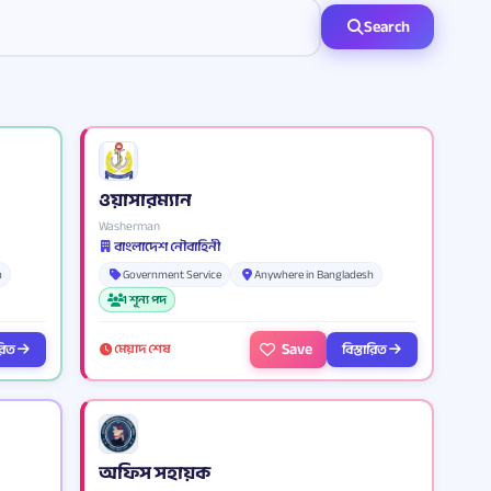
Search
ওয়াসারম্যান
Washerman
বাংলাদেশ নৌবাহিনী
h
Government Service
Anywhere in Bangladesh
1 শূন্য পদ
Save
ারিত
বিস্তারিত
মেয়াদ শেষ
অফিস সহায়ক