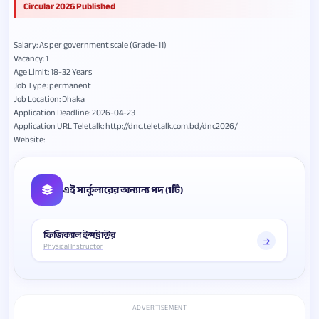
Circular 2026 Published
Salary: As per government scale (Grade-11)
Vacancy: 1
Age Limit: 18-32 Years
Job Type: permanent
Job Location: Dhaka
Application Deadline: 2026-04-23
Application URL Teletalk: http://dnc.teletalk.com.bd/dnc2026/
Website:
এই সার্কুলারের অন্যান্য পদ (1টি)
ফিজিক্যাল ইন্সট্রাক্টর
Physical Instructor
ADVERTISEMENT