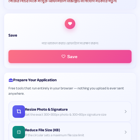
পেজের নিচের দিকে সংযুক্ত অফিসিয়াল বিজ্ঞপ্তিটি মনোযোগ সহকারে পড়ুন।
Save
পরে আবেদন করতে প্রোফাইলে সংরক্ষণ করুন।
Save
Prepare Your Application
Free tools that run entirely in your browser — nothing you upload is ever sent
anywhere.
Resize Photo & Signature
Get the exact 300×300px photo & 300×80px signature size
Reduce File Size (KB)
If the circular sets a maximum file size limit