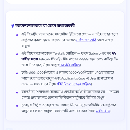
আবেদনের আগে যা জেনে রাখা জরুরি
এই বিজ্ঞপ্তির আবেদনের সময়সীমা ইতিমধ্যে শেষ — একই ধরনের নতুন
সার্কুলার প্রকাশ হলে সবার আগে জানতে
সর্বশেষ চাকরি
পেজে নজর
রাখুন।
এই নিয়োগের আবেদন Teletalk পোর্টালে — ফরম Submit-এর পর
৭২
ঘণ্টার মধ্যে
Teletalk প্রিপেইড সিম থেকে ১৬২২২ নম্বরে SMS পাঠিয়ে ফি
জমা দিতে হবে; নিয়ম দেখুন
SMS ফি গাইডে
।
ছবি (৩০০×৩০০ পিক্সেল) ও স্বাক্ষর (৩০০×৮০ পিক্সেল) JPG ফরম্যাটে
আগে থেকে প্রস্তুত রাখুন এবং Applicant’s Copy-র User ID সংরক্ষণ
করুন — ধাপে ধাপে নিয়ম
টেলিটক আবেদন গাইডে
।
বয়সসীমা, শিক্ষাগত যোগ্যতা ও কোটার শর্ত প্রার্থীভেদে ভিন্ন হয় — নিজের
ক্ষেত্রে প্রযোজ্য শর্তগুলো অফিসিয়াল সার্কুলারে মিলিয়ে দেখুন।
চূড়ান্ত ও নির্ভুল তথ্যের জন্য সবসময় নিচে সংযুক্ত অফিসিয়াল সার্কুলার
অনুসরণ করুন; সার্কুলারের প্রতিটি অংশ বোঝার নিয়ম
এই গাইডে
।