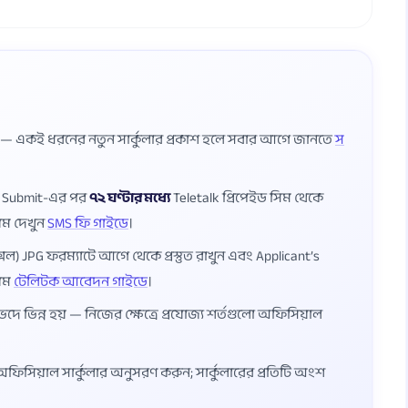
ষ — একই ধরনের নতুন সার্কুলার প্রকাশ হলে সবার আগে জানতে
স
ম Submit-এর পর
৭২ ঘণ্টার মধ্যে
Teletalk প্রিপেইড সিম থেকে
য়ম দেখুন
SMS ফি গাইডে
।
েল) JPG ফরম্যাটে আগে থেকে প্রস্তুত রাখুন এবং Applicant’s
য়ম
টেলিটক আবেদন গাইডে
।
ভেদে ভিন্ন হয় — নিজের ক্ষেত্রে প্রযোজ্য শর্তগুলো অফিসিয়াল
্ত অফিসিয়াল সার্কুলার অনুসরণ করুন; সার্কুলারের প্রতিটি অংশ