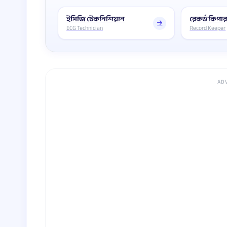
ইসিজি টেকনিশিয়ান
রেকর্ড কিপা
ECG Technician
Record Keeper
AD