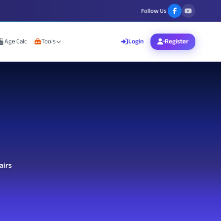
Follow Us
Age Calc
Tools
Login
Register
airs