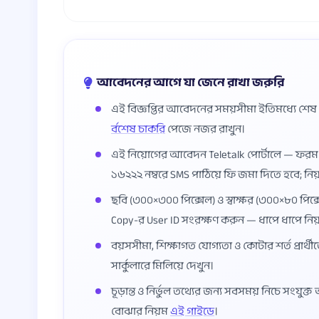
আবেদনের আগে যা জেনে রাখা জরুরি
এই বিজ্ঞপ্তির আবেদনের সময়সীমা ইতিমধ্যে শে
র্বশেষ চাকরি
পেজে নজর রাখুন।
এই নিয়োগের আবেদন Teletalk পোর্টালে — ফর
১৬২২২ নম্বরে SMS পাঠিয়ে ফি জমা দিতে হবে; নি
ছবি (৩০০×৩০০ পিক্সেল) ও স্বাক্ষর (৩০০×৮০ পিক্স
Copy-র User ID সংরক্ষণ করুন — ধাপে ধাপে নি
বয়সসীমা, শিক্ষাগত যোগ্যতা ও কোটার শর্ত প্রার্থী
সার্কুলারে মিলিয়ে দেখুন।
চূড়ান্ত ও নির্ভুল তথ্যের জন্য সবসময় নিচে সংযুক
বোঝার নিয়ম
এই গাইডে
।