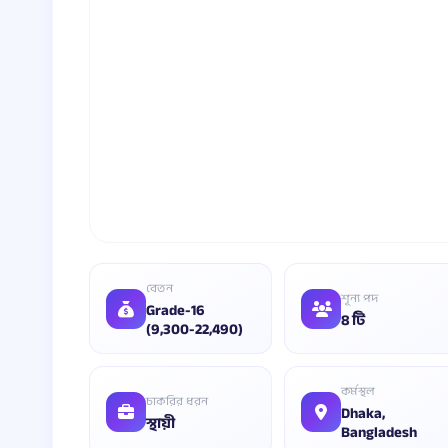
বেতন
শূন্য পদ
Grade-16
8 টি
(9,300-22,490)
কর্মস্থল
চাকরির ধরন
Dhaka,
স্থায়ী
Bangladesh