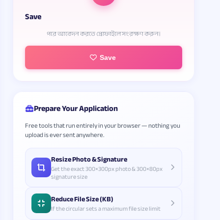
Save
পরে আবেদন করতে প্রোফাইলে সংরক্ষণ করুন।
Save
Prepare Your Application
Free tools that run entirely in your browser — nothing you
upload is ever sent anywhere.
Resize Photo & Signature
Get the exact 300×300px photo & 300×80px
signature size
Reduce File Size (KB)
If the circular sets a maximum file size limit