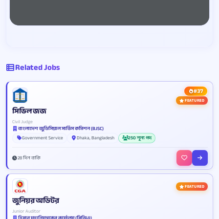
Related Jobs
#37
FEATURED
সিভিল জজ
Civil Judge
বাংলাদেশ জুডিসিয়াল সার্ভিস কমিশন (BJSC)
Government Service
Dhaka, Bangladesh
250 শূন্য পদ
28 দিন বাকি
FEATURED
জুনিয়র অডিটর
Junior Auditor
হিসাব মহানিয়ন্ত্রকের কার্যালয় (সিজিএ)