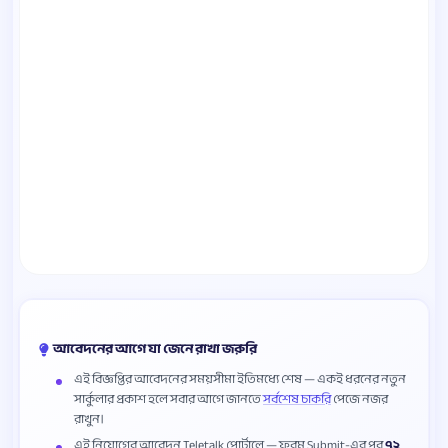
আবেদনের আগে যা জেনে রাখা জরুরি
এই বিজ্ঞপ্তির আবেদনের সময়সীমা ইতিমধ্যে শেষ — একই ধরনের নতুন
সার্কুলার প্রকাশ হলে সবার আগে জানতে
সর্বশেষ চাকরি
পেজে নজর
রাখুন।
এই নিয়োগের আবেদন Teletalk পোর্টালে — ফরম Submit-এর পর
৭২