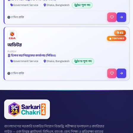
Government Service
Dhaka, Bangladesh
92 শূন্য পদ
17 দিন বাকি
#3
FEATURED
অডিটর
Auditor
হিসাব মহানিয়ন্ত্রকের কার্যালয় (সিজিএ)
Government Service
Dhaka, Bangladesh
378 শূন্য পদ
17 দিন বাকি
বাংলাদেশের সরকারি চাকরির নিয়োগ বিজ্ঞপ্তি, পরীক্ষার ফলাফল ও ক্যারিয়ার
গাইড — এক বিশ্বস্ত প্ল্যাটফর্ম। বিসিএস, ব্যাংক, রেল, শিক্ষা ও প্রতিরক্ষা খাতের