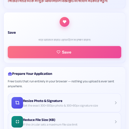
পেজের নিচের দিকে সংযুক্ত অফিসিয়াল বিজ্ঞপ্তিটি মনোযোগ সহকারে পড়ুন।
Save
পরে আবেদন করতে প্রোফাইলে সংরক্ষণ করুন।
Save
Prepare Your Application
Free tools that run entirely in your browser — nothing you upload is ever sent
anywhere.
Resize Photo & Signature
Get the exact 300×300px photo & 300×80px signature size
Reduce File Size (KB)
If the circular sets a maximum file size limit