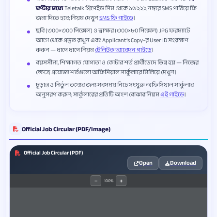
ঘণ্টার মধ্যে
Teletalk প্রিপেইড সিম থেকে ১৬২২২ নম্বরে SMS পাঠিয়ে ফি
জমা দিতে হবে; নিয়ম দেখুন
SMS ফি গাইডে
।
ছবি (৩০০×৩০০ পিক্সেল) ও স্বাক্ষর (৩০০×৮০ পিক্সেল) JPG ফরম্যাটে
আগে থেকে প্রস্তুত রাখুন এবং Applicant’s Copy-র User ID সংরক্ষণ
করুন — ধাপে ধাপে নিয়ম
টেলিটক আবেদন গাইডে
।
বয়সসীমা, শিক্ষাগত যোগ্যতা ও কোটার শর্ত প্রার্থীভেদে ভিন্ন হয় — নিজের
ক্ষেত্রে প্রযোজ্য শর্তগুলো অফিসিয়াল সার্কুলারে মিলিয়ে দেখুন।
চূড়ান্ত ও নির্ভুল তথ্যের জন্য সবসময় নিচে সংযুক্ত অফিসিয়াল সার্কুলার
অনুসরণ করুন; সার্কুলারের প্রতিটি অংশ বোঝার নিয়ম
এই গাইডে
।
Official Job Circular (PDF/Image)
Official Job Circular (PDF)
Open
Download
100%
−
+