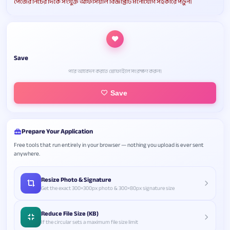
পেজের নিচের দিকে সংযুক্ত অফিসিয়াল বিজ্ঞপ্তিটি মনোযোগ সহকারে পড়ুন।
Save
পরে আবেদন করতে প্রোফাইলে সংরক্ষণ করুন।
Save
Prepare Your Application
Free tools that run entirely in your browser — nothing you upload is ever sent
anywhere.
Resize Photo & Signature
Get the exact 300×300px photo & 300×80px signature size
Reduce File Size (KB)
If the circular sets a maximum file size limit