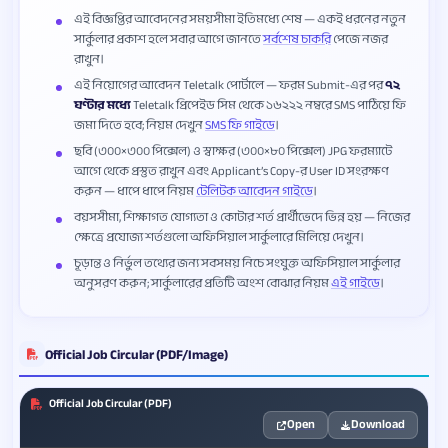
এই বিজ্ঞপ্তির আবেদনের সময়সীমা ইতিমধ্যে শেষ — একই ধরনের নতুন
সার্কুলার প্রকাশ হলে সবার আগে জানতে
সর্বশেষ চাকরি
পেজে নজর
রাখুন।
এই নিয়োগের আবেদন Teletalk পোর্টালে — ফরম Submit-এর পর
৭২
ঘণ্টার মধ্যে
Teletalk প্রিপেইড সিম থেকে ১৬২২২ নম্বরে SMS পাঠিয়ে ফি
জমা দিতে হবে; নিয়ম দেখুন
SMS ফি গাইডে
।
ছবি (৩০০×৩০০ পিক্সেল) ও স্বাক্ষর (৩০০×৮০ পিক্সেল) JPG ফরম্যাটে
আগে থেকে প্রস্তুত রাখুন এবং Applicant’s Copy-র User ID সংরক্ষণ
করুন — ধাপে ধাপে নিয়ম
টেলিটক আবেদন গাইডে
।
বয়সসীমা, শিক্ষাগত যোগ্যতা ও কোটার শর্ত প্রার্থীভেদে ভিন্ন হয় — নিজের
ক্ষেত্রে প্রযোজ্য শর্তগুলো অফিসিয়াল সার্কুলারে মিলিয়ে দেখুন।
চূড়ান্ত ও নির্ভুল তথ্যের জন্য সবসময় নিচে সংযুক্ত অফিসিয়াল সার্কুলার
অনুসরণ করুন; সার্কুলারের প্রতিটি অংশ বোঝার নিয়ম
এই গাইডে
।
Official Job Circular (PDF/Image)
Official Job Circular (PDF)
Open
Download