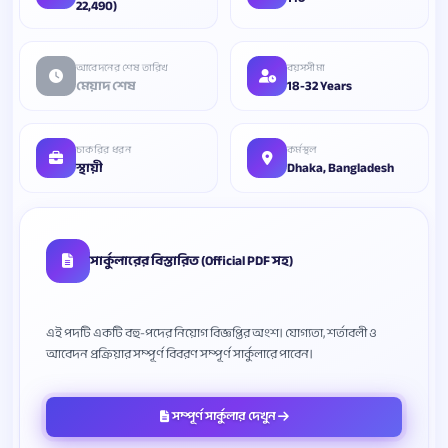
22,490)
আবেদনের শেষ তারিখ
বয়সসীমা
মেয়াদ শেষ
18-32 Years
চাকরির ধরন
কর্মস্থল
স্থায়ী
Dhaka, Bangladesh
সার্কুলারের বিস্তারিত (Official PDF সহ)
এই পদটি একটি বহু-পদের নিয়োগ বিজ্ঞপ্তির অংশ। যোগ্যতা, শর্তাবলী ও
সম্পূর্ণ সার্কুলার দেখুন