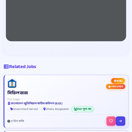
Related Jobs
#40
FEATURED
সিভিল জজ
Civil Judge
বাংলাদেশ জুডিসিয়াল সার্ভিস কমিশন (BJSC)
Government Service
Dhaka, Bangladesh
250 শূন্য পদ
31 দিন বাকি