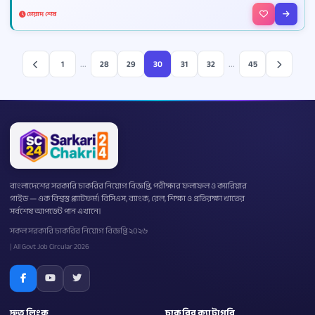
মেয়াদ শেষ
...
...
1
28
29
30
31
32
45
বাংলাদেশের সরকারি চাকরির নিয়োগ বিজ্ঞপ্তি, পরীক্ষার ফলাফল ও ক্যারিয়ার
গাইড — এক বিশ্বস্ত প্ল্যাটফর্ম। বিসিএস, ব্যাংক, রেল, শিক্ষা ও প্রতিরক্ষা খাতের
সর্বশেষ আপডেট পান এখানে।
সকল সরকারি চাকরির নিয়োগ বিজ্ঞপ্তি ২০২৬
| All Govt Job Circular 2026
দ্রুত লিংক
চাকরির ক্যাটাগরি