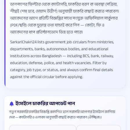
ডানপাশের ফিল্টার থেকে ক্যাটাগরি, চাকরির ধরন বা অবস্থা (সক্রিয়,
শীঘ্রই শেষ হবে, মেয়াদ উত্তীর্ণ) অনুযায়ী চাকরি বাছাই করতে পারবেন।
আবেদনের আগে প্রতিটি বিজ্ঞপ্তির সাথে সংযুক্ত অফিসিয়াল সার্কুলার
(PDF/ছবি) থেকে চূড়ান্ত তথ্য যাচাই করে নিন — কোটা, ফি ও
আবেদনের ধাপ প্রতিষ্ঠানভেদে ভিন্ন হতে পারে।
SarkariChakri24 lists government job circulars from ministries,
departments, banks, autonomous bodies, and educational
institutions across Bangladesh — including BCS, bank, railway,
education, defense, police, and health vacancies. Filter by
category, job type, or status, and always confirm final details
against the official circular before applying.
ইমেইলে চাকরির আপডেট পান
নতুন সরকারি চাকরির বিজ্ঞপ্তি প্রকাশিত হলে সরাসরি আপনার ইমেইলে জানিয়ে
দেব — ক্যাটাগরি ও এলাকা অনুযায়ী বাছাই করতে পারবেন (ঐচ্ছিক)।
Website