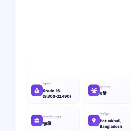
বেতন
শূন্য পদ
Grade-16
3 টি
(9,300-22,490)
কর্মস্থল
চাকরির ধরন
Patuakhali,
স্থায়ী
Bangladesh