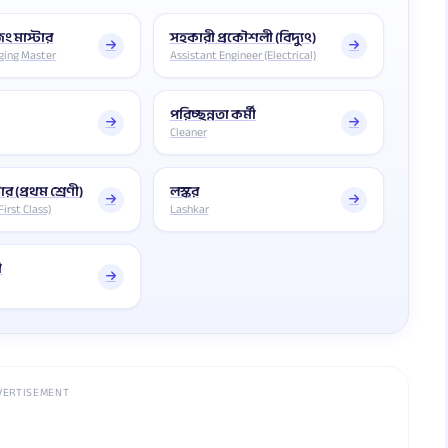
িং মাস্টার
সহকারী প্রকৌশলী (বিদ্যুৎ)
ging Master
Assistant Engineer (Electrical)
পরিচ্ছন্নতা কর্মী
Cleaner
ার (প্রথম শ্রেণী)
লস্কর
First Class)
Lashkar
ী
VERTISEMENT