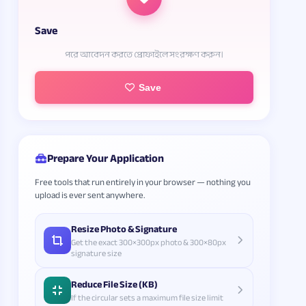
Save
পরে আবেদন করতে প্রোফাইলে সংরক্ষণ করুন।
Save
Prepare Your Application
Free tools that run entirely in your browser — nothing you
upload is ever sent anywhere.
Resize Photo & Signature
Get the exact 300×300px photo & 300×80px
signature size
Reduce File Size (KB)
If the circular sets a maximum file size limit