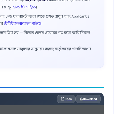
ম Submit-এর পর
৭২ ঘণ্টার মধ্যে
Teletalk প্রিপেইড সিম থেকে
য়ম দেখুন
SMS ফি গাইডে
।
েল) JPG ফরম্যাটে আগে থেকে প্রস্তুত রাখুন এবং Applicant’s
য়ম
টেলিটক আবেদন গাইডে
।
ভেদে ভিন্ন হয় — নিজের ক্ষেত্রে প্রযোজ্য শর্তগুলো অফিসিয়াল
্ত অফিসিয়াল সার্কুলার অনুসরণ করুন; সার্কুলারের প্রতিটি অংশ
Open
Download