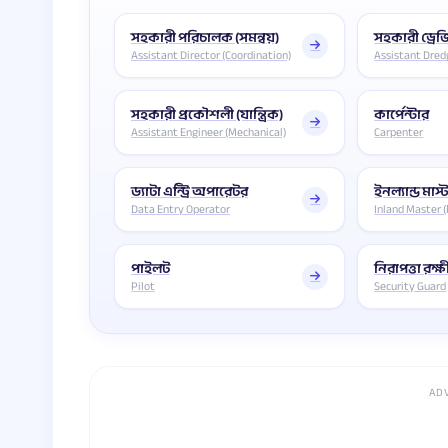
সহকারী পরিচালক (সমন্বয়)
সহকারী ড্রেজ
Assistant Director (Coordination)
Assistant Dred
সহকারী প্রকৌশলী (যান্ত্রিক)
কার্পেন্টার
Assistant Engineer (Mechanical)
Carpenter
ড্যাটা এন্ট্রি অপারেটর
ইনল্যান্ড মাস্ট
Data Entry Operator
Inland Master (
পাইলট
নিরাপত্তা রক্ষ
Pilot
Security Guard
AD