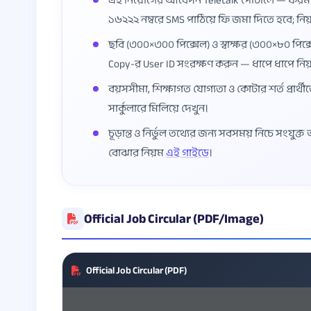
এই নিয়োগের আবেদন Teletalk পোর্টালে — ফর
১৬২২২ নম্বরে SMS পাঠিয়ে ফি জমা দিতে হবে; নি
ছবি (৩০০×৩০০ পিক্সেল) ও স্বাক্ষর (৩০০×৮০ পিক্স
Copy-র User ID সংরক্ষণ করুন — ধাপে ধাপে নি
বয়সসীমা, শিক্ষাগত যোগ্যতা ও কোটার শর্ত প্রার্থী
সার্কুলারে মিলিয়ে দেখুন।
চূড়ান্ত ও নির্ভুল তথ্যের জন্য সবসময় নিচে সংযুক
বোঝার নিয়ম
এই গাইডে
।
Official Job Circular (PDF/Image)
Official Job Circular (PDF)