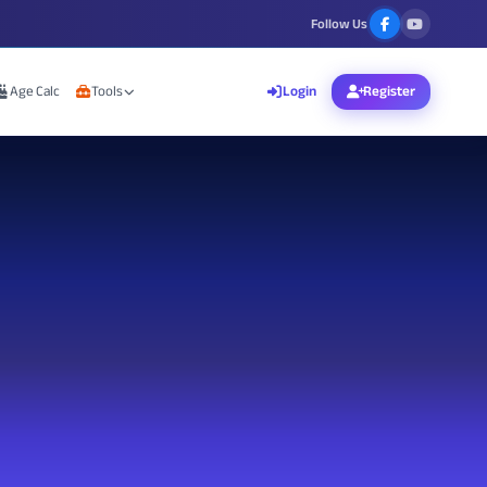
Follow Us
Age Calc
Tools
Login
Register