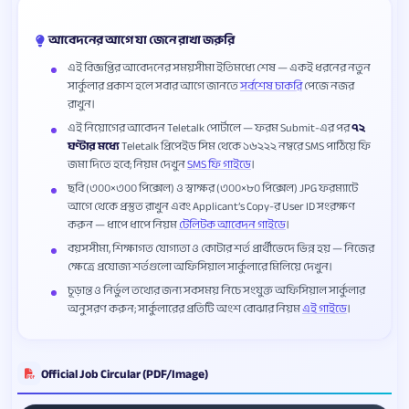
আবেদনের আগে যা জেনে রাখা জরুরি
এই বিজ্ঞপ্তির আবেদনের সময়সীমা ইতিমধ্যে শেষ — একই ধরনের নতুন
সার্কুলার প্রকাশ হলে সবার আগে জানতে
সর্বশেষ চাকরি
পেজে নজর
রাখুন।
এই নিয়োগের আবেদন Teletalk পোর্টালে — ফরম Submit-এর পর
৭২
ঘণ্টার মধ্যে
Teletalk প্রিপেইড সিম থেকে ১৬২২২ নম্বরে SMS পাঠিয়ে ফি
জমা দিতে হবে; নিয়ম দেখুন
SMS ফি গাইডে
।
ছবি (৩০০×৩০০ পিক্সেল) ও স্বাক্ষর (৩০০×৮০ পিক্সেল) JPG ফরম্যাটে
আগে থেকে প্রস্তুত রাখুন এবং Applicant’s Copy-র User ID সংরক্ষণ
করুন — ধাপে ধাপে নিয়ম
টেলিটক আবেদন গাইডে
।
বয়সসীমা, শিক্ষাগত যোগ্যতা ও কোটার শর্ত প্রার্থীভেদে ভিন্ন হয় — নিজের
ক্ষেত্রে প্রযোজ্য শর্তগুলো অফিসিয়াল সার্কুলারে মিলিয়ে দেখুন।
চূড়ান্ত ও নির্ভুল তথ্যের জন্য সবসময় নিচে সংযুক্ত অফিসিয়াল সার্কুলার
অনুসরণ করুন; সার্কুলারের প্রতিটি অংশ বোঝার নিয়ম
এই গাইডে
।
Official Job Circular (PDF/Image)