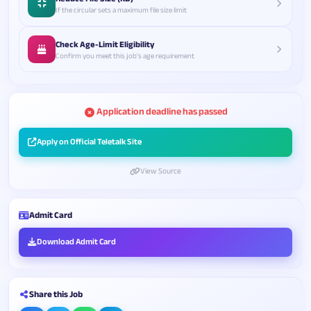
If the circular sets a maximum file size limit
Check Age-Limit Eligibility
Confirm you meet this job's age requirement
Application deadline has passed
Apply on Official Teletalk Site
View Source
Admit Card
Download Admit Card
Share this Job