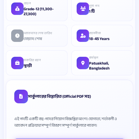
বেতন
শূন্য পদ
Grade-12 (11,300-
1 টি
27,300)
আবেদনের শেষ তারিখ
বয়সসীমা
মেয়াদ শেষ
18-45 Years
কর্মস্থল
চাকরির ধরন
Patuakhali,
স্থায়ী
Bangladesh
সার্কুলারের বিস্তারিত (Official PDF সহ)
এই পদটি একটি বহু-পদের নিয়োগ বিজ্ঞপ্তির অংশ। যোগ্যতা, শর্তাবলী ও