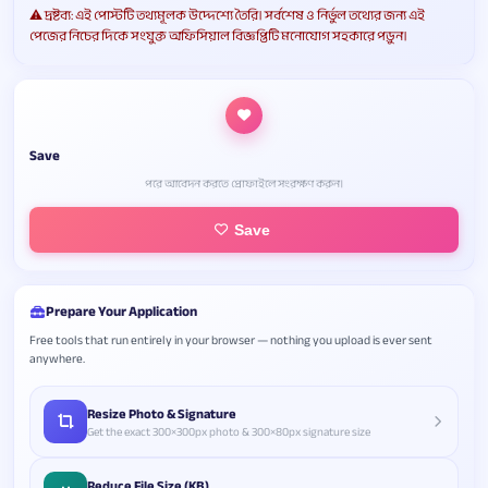
⚠️ দ্রষ্টব্য: এই পোস্টটি তথ্যমূলক উদ্দেশ্যে তৈরি। সর্বশেষ ও নির্ভুল তথ্যের জন্য এই
পেজের নিচের দিকে সংযুক্ত অফিসিয়াল বিজ্ঞপ্তিটি মনোযোগ সহকারে পড়ুন।
Save
পরে আবেদন করতে প্রোফাইলে সংরক্ষণ করুন।
Save
Prepare Your Application
Free tools that run entirely in your browser — nothing you upload is ever sent
anywhere.
Resize Photo & Signature
Get the exact 300×300px photo & 300×80px signature size
Reduce File Size (KB)