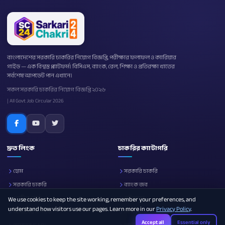
বাংলাদেশের সরকারি চাকরির নিয়োগ বিজ্ঞপ্তি, পরীক্ষার ফলাফল ও ক্যারিয়ার
গাইড — এক বিশ্বস্ত প্ল্যাটফর্ম। বিসিএস, ব্যাংক, রেল, শিক্ষা ও প্রতিরক্ষা খাতের
সর্বশেষ আপডেট পান এখানে।
সকল সরকারি চাকরির নিয়োগ বিজ্ঞপ্তি ২০২৬
| All Govt Job Circular 2026
দ্রুত লিংক
চাকরির ক্যাটাগরি
হোম
সরকারি চাকরি
সরকারি চাকরি
ব্যাংক জব
নোটিশ বোর্ড
প্রতিরক্ষা
We use cookies to keep the site working, remember your preferences, and
understand how visitors use our pages. Learn more in our
Privacy Policy
.
আমাদের সম্পর্কে
শিক্ষা
Accept all
Essential only