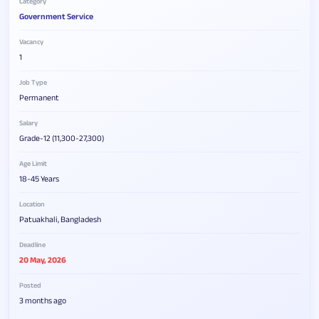
Category
Government Service
Vacancy
1
Job Type
Permanent
Salary
Grade-12 (11,300-27,300)
Age Limit
18-45 Years
Location
Patuakhali, Bangladesh
Deadline
20 May, 2026
Posted
3 months ago