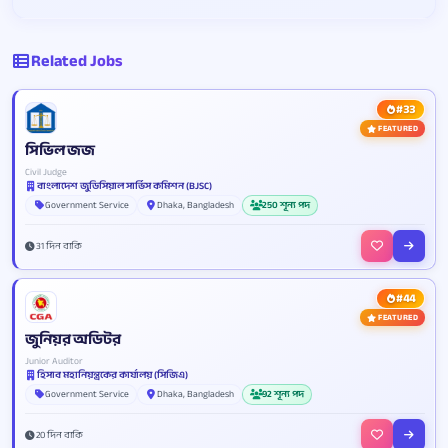
Related Jobs
#33
FEATURED
সিভিল জজ
Civil Judge
বাংলাদেশ জুডিসিয়াল সার্ভিস কমিশন (BJSC)
Government Service
Dhaka, Bangladesh
250 শূন্য পদ
31 দিন বাকি
#44
FEATURED
জুনিয়র অডিটর
Junior Auditor
হিসাব মহানিয়ন্ত্রকের কার্যালয় (সিজিএ)
Government Service
Dhaka, Bangladesh
92 শূন্য পদ
20 দিন বাকি