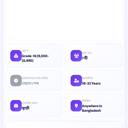
বেতন
শূন্য পদ
Grade-16 (9,300-
7 টি
22,490)
আবেদনের শেষ তারিখ
বয়সসীমা
মেয়াদ শেষ
18-32 Years
কর্মস্থল
চাকরির ধরন
Anywhere in
স্থায়ী
Bangladesh