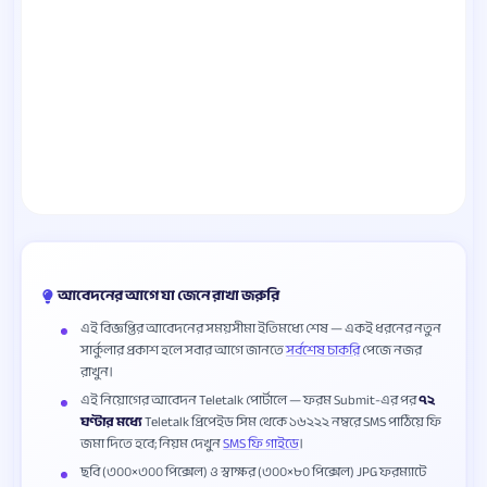
আবেদনের আগে যা জেনে রাখা জরুরি
এই বিজ্ঞপ্তির আবেদনের সময়সীমা ইতিমধ্যে শেষ — একই ধরনের নতুন
সার্কুলার প্রকাশ হলে সবার আগে জানতে
সর্বশেষ চাকরি
পেজে নজর
রাখুন।
এই নিয়োগের আবেদন Teletalk পোর্টালে — ফরম Submit-এর পর
৭২
ঘণ্টার মধ্যে
Teletalk প্রিপেইড সিম থেকে ১৬২২২ নম্বরে SMS পাঠিয়ে ফি
জমা দিতে হবে; নিয়ম দেখুন
SMS ফি গাইডে
।
ছবি (৩০০×৩০০ পিক্সেল) ও স্বাক্ষর (৩০০×৮০ পিক্সেল) JPG ফরম্যাটে