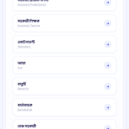
সহকারী প্রজেকশনিস্ট
Assistant Projectionist
সহকারী শিক্ষক
Assistant Teacher
এ্যাটেনডেন্ট
Attendent
আয়া
Aya
বাবুর্চি
Baborchi
বার্তাবাহক
Bartabahok
বেঞ্চ সহকারী