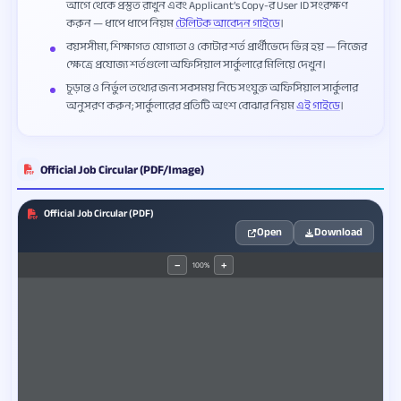
আগে থেকে প্রস্তুত রাখুন এবং Applicant’s Copy-র User ID সংরক্ষণ
করুন — ধাপে ধাপে নিয়ম
টেলিটক আবেদন গাইডে
।
বয়সসীমা, শিক্ষাগত যোগ্যতা ও কোটার শর্ত প্রার্থীভেদে ভিন্ন হয় — নিজের
ক্ষেত্রে প্রযোজ্য শর্তগুলো অফিসিয়াল সার্কুলারে মিলিয়ে দেখুন।
চূড়ান্ত ও নির্ভুল তথ্যের জন্য সবসময় নিচে সংযুক্ত অফিসিয়াল সার্কুলার
অনুসরণ করুন; সার্কুলারের প্রতিটি অংশ বোঝার নিয়ম
এই গাইডে
।
Official Job Circular (PDF/Image)
Official Job Circular (PDF)
Open
Download
100%
−
+