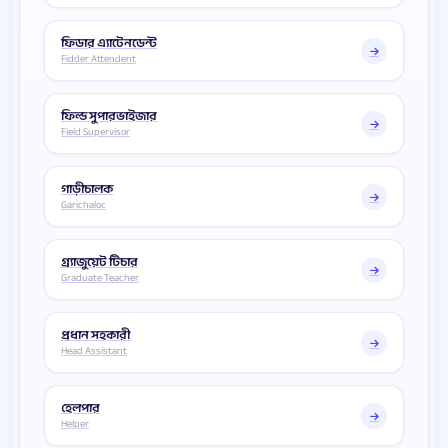
ফিডার এ্যাটেনডেন্ট
Fidder Attendent
ফিল্ড সুপারভাইজার
Field Supervisor
গাড়ীচালক
Garichaloc
গ্র্যাজুয়েট টিচার
Graduate Teacher
প্রধান সহকারী
Head Assistant
হেলপার
Helper