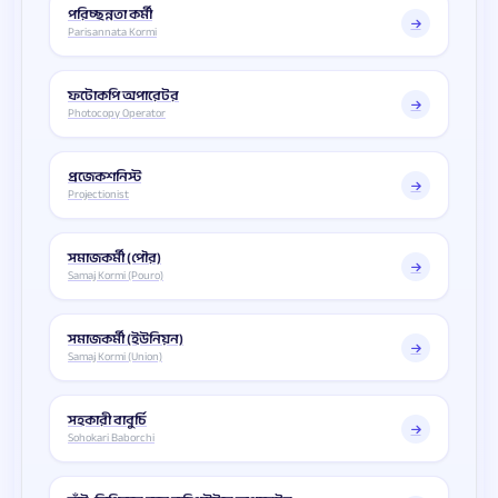
পরিচ্ছন্নতা কর্মী
Parisannata Kormi
ফটোকপি অপারেটর
Photocopy Operator
প্রজেকশনিস্ট
Projectionist
সমাজকর্মী (পৌর)
Samaj Kormi (Pouro)
সমাজকর্মী (ইউনিয়ন)
Samaj Kormi (Union)
সহকারী বাবুর্চি
Sohokari Baborchi