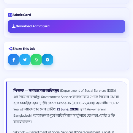
Admit Card
Download Admit Card
Share this Job
শিক্ষক
—
সমাজসেবা অধিদপ্তর
(Department of Social Services (DSS))
এর নিয়োগ বিজ্ঞপ্তি। Government Service ক্যাটাগরিতে 7 পদে নিয়োগ দেওয়া
হবে, চাকরির ধরন স্থায়ী। বেতন: Grade-16 (9,300-22,490)। বয়সসীমা: 18-32
Years। আবেদনের শেষ তারিখ:
23 June, 2026
। স্থান: Anywhere in
Bangladesh। আবেদনের পূর্বে অফিসিয়াল সার্কুলারে যোগ্যতা, কোটা ও ফি
যাচাই করুন।
Sikkhok — Department of Social Services (DSS) recruitment, 7 post(s).