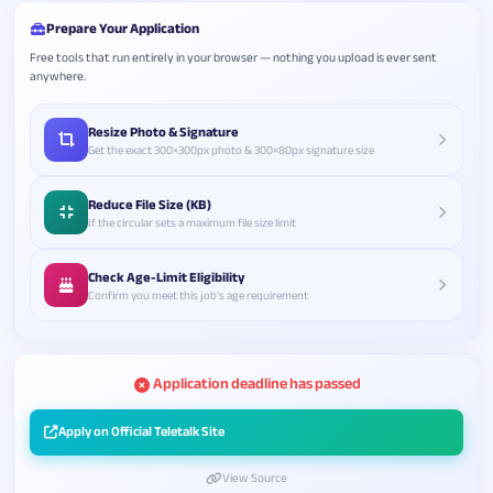
Prepare Your Application
Free tools that run entirely in your browser — nothing you upload is ever sent
anywhere.
Resize Photo & Signature
Get the exact 300×300px photo & 300×80px signature size
Reduce File Size (KB)
If the circular sets a maximum file size limit
Check Age-Limit Eligibility
Confirm you meet this job's age requirement
Application deadline has passed
Apply on Official Teletalk Site
View Source