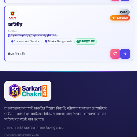
#2
FEATURED
অডিটর
Auditor
হিসাব মহানিয়ন্ত্রকের কার্যালয় (সিজিএ)
Government Service
Dhaka, Bangladesh
378 শূন্য পদ
20 দিন বাকি
বাংলাদেশের সরকারি চাকরির নিয়োগ বিজ্ঞপ্তি, পরীক্ষার ফলাফল ও ক্যারিয়ার
গাইড — এক বিশ্বস্ত প্ল্যাটফর্ম। বিসিএস, ব্যাংক, রেল, শিক্ষা ও প্রতিরক্ষা খাতের
সর্বশেষ আপডেট পান এখানে।
সকল সরকারি চাকরির নিয়োগ বিজ্ঞপ্তি ২০২৬
| All Govt Job Circular 2026