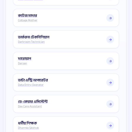
কটেজ মাদার
Cottage Mother
ডার্করুম টেকনিশিয়ান
Darkroom Technician
দারোয়ান
Daroan
ডাটা এন্ট্রি অপারেটর
Data Entry Operator
ডে-কেয়ার এসিস্টেন্ট
Day Care Assistant
ধর্মীয় শিক্ষক
Dhormio Sikkhok