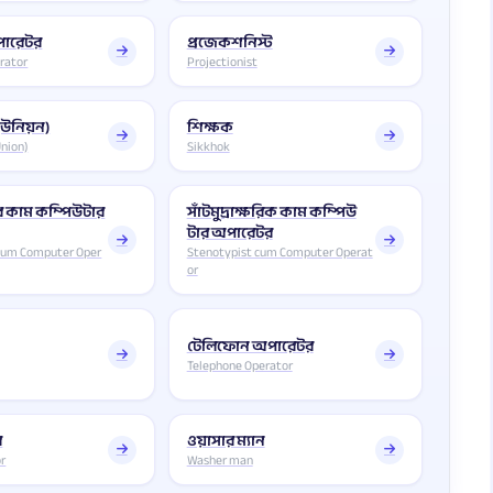
ারেটর
প্রজেকশনিস্ট
rator
Projectionist
ইউনিয়ন)
শিক্ষক
nion)
Sikkhok
র কাম কম্পিউটার
সাঁটমুদ্রাক্ষরিক কাম কম্পিউ
টার অপারেটর
cum Computer Oper
Stenotypist cum Computer Operat
or
টেলিফোন অপারেটর
Telephone Operator
র
ওয়াসার ম্যান
or
Washer man