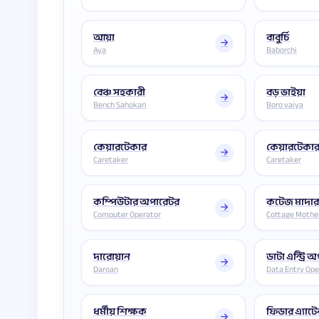
আয়া
বাবুর্চি
Aya
Baborchi
বেঞ্চ সহকারী
বড় ভাইয়া
Bench Sahokari
Boro vaiya
কেয়ারটেকার
কেয়ারটেকা
Caretaker
Caretaker
কম্পিউটার অপারেটর
কটেজ মাদা
Computer Operator
Cottage Mothe
দারোয়ান
ডাটা এন্ট্রি 
Daroan
Data Entry Ope
ধর্মীয় শিক্ষক
ফিডার এ্যাটে