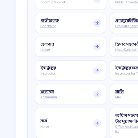
Dhormio Sikkhok
Fidder Attende
গাড়ীচালক
গ্র্যাজুয়েট টি
Garichaloc
Graduate Teac
হেলপার
হিসাব সহকার
Helper
Hisab Sahakari
ইন্সট্রাক্টর
ইন্সট্রাক্টর ফর
Instructor
Instructor for 
খালাম্মা
মালি
Khalamma
Mali
অফিস সহকার
নার্স
টার মুদ্রাক্ষর
Nurse
Office Assista
ist