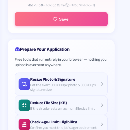
পরে আবেদন করতে প্রোফাইলে সংরক্ষণ করুন।
Save
Prepare Your Application
Free tools that run entirely in your browser — nothing you
upload is ever sent anywhere.
Resize Photo & Signature
Get the exact 300×300px photo & 300×80px
signature size
Reduce File Size (KB)
If the circular sets a maximum file size limit
Check Age-Limit Eligibility
Confirm you meet this job's age requirement