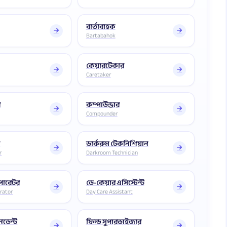
বার্তাবাহক
Bartabahok
কেয়ারটেকার
Caretaker
র
কম্পাউন্ডার
Compounder
র
ডার্করুম টেকনিশিয়ান
r
Darkroom Technician
অপারেটর
ডে-কেয়ার এসিস্টেন্ট
rator
Day Care Assistant
নডেন্ট
ফিল্ড সুপারভাইজার