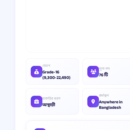
বেতন
শূন্য পদ
Grade-16
76 টি
(9,300-22,490)
কর্মস্থল
চাকরির ধরন
Anywhere in
অস্থায়ী
Bangladesh