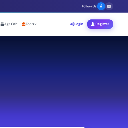
Follow Us
Age Calc
Tools
Login
Register