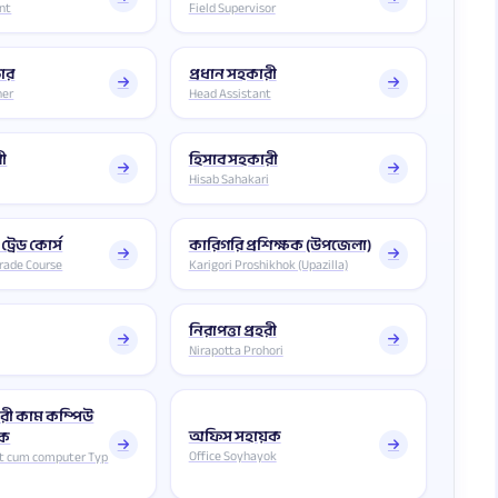
nt
Field Supervisor
চার
প্রধান সহকারী
her
Head Assistant
ী
হিসাব সহকারী
Hisab Sahakari
 ট্রেড কোর্স
কারিগরি প্রশিক্ষক (উপজেলা)
Trade Course
Karigori Proshikhok (Upazilla)
নিরাপত্তা প্রহরী
Nirapotta Prohori
ী কাম কম্পিউ
অফিস সহায়ক
িক
Office Soyhayok
nt cum computer Typ