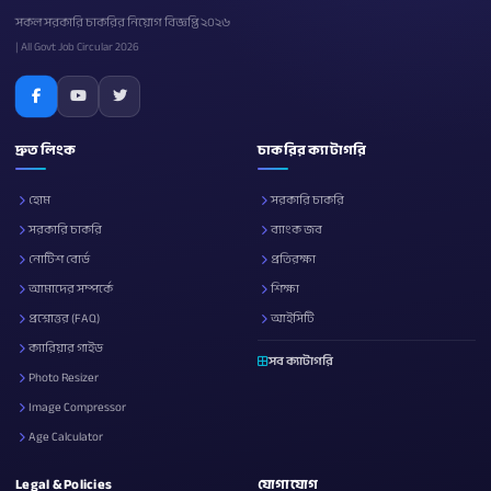
সকল সরকারি চাকরির নিয়োগ বিজ্ঞপ্তি ২০২৬
| All Govt Job Circular 2026
দ্রুত লিংক
চাকরির ক্যাটাগরি
হোম
সরকারি চাকরি
সরকারি চাকরি
ব্যাংক জব
নোটিশ বোর্ড
প্রতিরক্ষা
আমাদের সম্পর্কে
শিক্ষা
প্রশ্নোত্তর (FAQ)
আইসিটি
ক্যারিয়ার গাইড
সব ক্যাটাগরি
Photo Resizer
Image Compressor
Age Calculator
Legal & Policies
যোগাযোগ