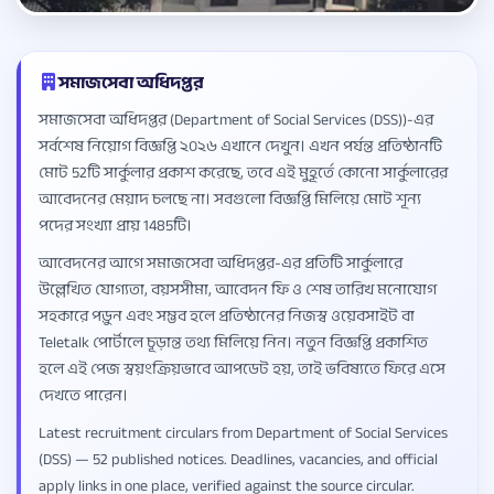
সমাজসেবা অধিদপ্তর
সমাজসেবা অধিদপ্তর (Department of Social Services (DSS))-এর
সর্বশেষ নিয়োগ বিজ্ঞপ্তি ২০২৬ এখানে দেখুন। এখন পর্যন্ত প্রতিষ্ঠানটি
মোট 52টি সার্কুলার প্রকাশ করেছে, তবে এই মুহূর্তে কোনো সার্কুলারের
আবেদনের মেয়াদ চলছে না। সবগুলো বিজ্ঞপ্তি মিলিয়ে মোট শূন্য
পদের সংখ্যা প্রায় 1485টি।
আবেদনের আগে সমাজসেবা অধিদপ্তর-এর প্রতিটি সার্কুলারে
উল্লেখিত যোগ্যতা, বয়সসীমা, আবেদন ফি ও শেষ তারিখ মনোযোগ
সহকারে পড়ুন এবং সম্ভব হলে প্রতিষ্ঠানের নিজস্ব ওয়েবসাইট বা
Teletalk পোর্টালে চূড়ান্ত তথ্য মিলিয়ে নিন। নতুন বিজ্ঞপ্তি প্রকাশিত
হলে এই পেজ স্বয়ংক্রিয়ভাবে আপডেট হয়, তাই ভবিষ্যতে ফিরে এসে
দেখতে পারেন।
Latest recruitment circulars from Department of Social Services
(DSS) — 52 published notices. Deadlines, vacancies, and official
apply links in one place, verified against the source circular.