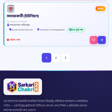
#4
সমাজকর্মী (ইউনিয়ন)
Samaj Kormi (Union)
সমাজসেবা অধিদপ্তর
Government Service
Anywhere in Bangladesh
312 শূন্য পদ
মেয়াদ শেষ
1
2
বাংলাদেশের সরকারি চাকরির নিয়োগ বিজ্ঞপ্তি, পরীক্ষার ফলাফল ও ক্যারিয়ার
গাইড — এক বিশ্বস্ত প্ল্যাটফর্ম। বিসিএস, ব্যাংক, রেল, শিক্ষা ও প্রতিরক্ষা খাতের
সর্বশেষ আপডেট পান এখানে।