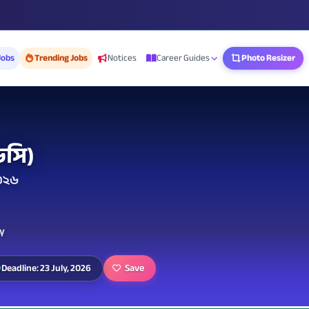
Jobs
Trending Jobs
Notices
Career Guides
Photo Resizer
িসি)
২০২৬
my
Save
Deadline: 23 July, 2026