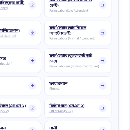
রিচ্ছন্নতা কর্মী)
ডেন্ট)
eaner)
Farm Labor (Cow Attendant)
ফার্ম লেবার (অ্যানিমেল
(কাল্টিভেশন)
অ্যাটেনডেন্ট)
Cultivation)
Farm Labour (Animal Attendant)
ফার্ম লেবার (বুলক কার্ট ড্রাই
সেচ)
ভার)
rigation)
Farm Labourer (Bullock Cart Driver)
ফায়ারম্যান
Fireman
েহিকল (এসএস-২)
ফিটার গান (এসএস-২)
 (SS-2)
Fitter Gun (SS-2)
্যাল
মালী