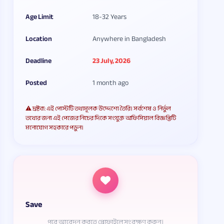
Age Limit
18-32 Years
Location
Anywhere in Bangladesh
Deadline
23 July, 2026
Posted
1 month ago
⚠️ দ্রষ্টব্য: এই পোস্টটি তথ্যমূলক উদ্দেশ্যে তৈরি। সর্বশেষ ও নির্ভুল
তথ্যের জন্য এই পেজের নিচের দিকে সংযুক্ত অফিসিয়াল বিজ্ঞপ্তিটি
মনোযোগ সহকারে পড়ুন।
Save
পরে আবেদন করতে প্রোফাইলে সংরক্ষণ করুন।