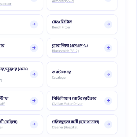
Armorer (SS-2)
nspector
বেঞ্চ ফিটার
Bench Fitter
কার
ব্ল্যাকস্মিথ (এসএস-২)
Blacksmith (SS-2)
ুতার/সূত্রধর (এসএ
ক্যাটালগার
Cataloger
2)
স্টাফ
সিভিলিয়ান মোটর ড্রাইভার
taff
Civilian Motor Driver
্মী (মহিলা)
পরিচ্ছন্নতা কর্মী (হাসপাতাল)
e)
Cleaner (Hospital)