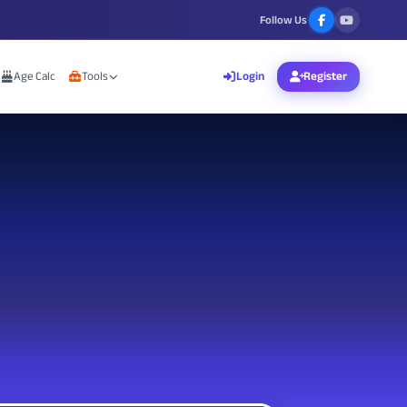
Follow Us
Age Calc
Tools
Login
Register