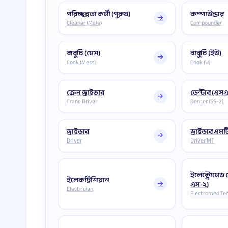
পরিচ্ছন্নতা কর্মী (পুরুষ)
কম্পাউন্ডার
Cleaner (Male)
Compounder
বাবুর্চি (মেস)
বাবুর্চি (ইউ)
Cook (Mess)
Cook (U)
ক্রেন ড্রাইভার
ডেন্টার (এস
Crane Driver
Denter (SS-2)
ড্রাইভার
ড্রাইভার এমট
Driver
Driver MT
ইলেক্ট্রোমেড
ইলেকট্রিশিয়ান
এস-২)
Electrician
Electromed Tec