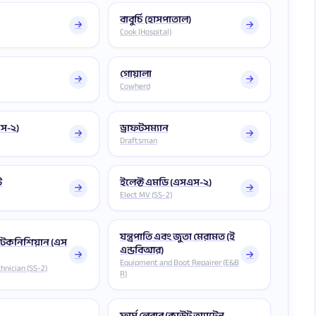
বাবুর্চি (হাসপাতাল)
Cook (Hospital)
গোয়ালা
Cowherd
এস-২)
ড্রাফটসম্যান
Draftsman
ি
ইলেক্ট এমডি (এসএস-২)
Elect MV (SS-2)
যন্ত্রপাতি এবং জুতা মেরামত (ই
 টেকনিশিয়ান (এস
এন্ডবিআর)
Equipment and Boot Repairer (E&B
hnician (SS-2)
R)
ফার্ম লেবার (কাউট অ্যাটেন