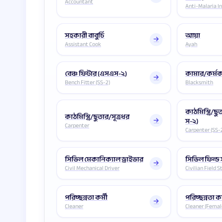
Accountant
Anti-Malaria I
সহকারী বাবুর্চি
আয়া
Assistant Cook
Ayah
বেঞ্চ ফিটার (এসএস-২)
কামার/কর্ম
Bench Fitter (SS-2)
Blacksmith
কাঠমিস্ত্রি/ছ
কাঠমিস্ত্রি/ছুতার/সূত্রধর
স-২)
Carpenter
Carpenter (SS-
সিভিল মেকানিক্যাল ড্রাইভার
সিভিল ফিল্ড 
Civil Mechanical Driver
Civilian Field S
পরিচ্ছন্নতা কর্মী
পরিচ্ছন্নতা কর
Cleaner
Cleaner (Femal