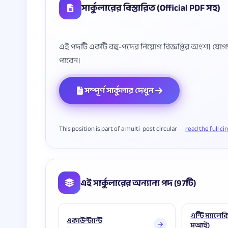
সার্কুলারের বিস্তারিত (Official PDF সহ)
এই পদটি একটি বহু-পদের নিয়োগ বিজ্ঞপ্তির অংশ। যোগ্যতা, 
সম্পূর্ণ সার্কুলার দেখুন
This position is part of a multi-post circular —
read the full ci
এই সার্কুলারের অন্যান্য পদ (97টি)
এন্টি ম্যালেরি
একাউন্ট্যান্ট
মআই)