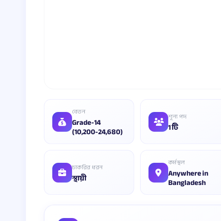
বেতন
শূন্য পদ
Grade-14
1 টি
(10,200-24,680)
কর্মস্থল
চাকরির ধরন
Anywhere in
স্থায়ী
Bangladesh