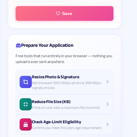
Save
Prepare Your Application
Free tools that run entirely in your browser — nothing you
upload is ever sent anywhere.
Resize Photo & Signature
Get the exact 300×300px photo & 300×80px
signature size
Reduce File Size (KB)
If the circular sets a maximum file size limit
Check Age-Limit Eligibility
Confirm you meet this job's age requirement