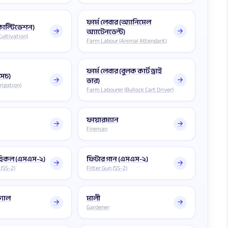
ফার্ম লেবার (অ্যানিমেল
(কাল্টিভেশন)
অ্যাটেনডেন্ট)
Cultivation)
Farm Labour (Animal Attendant)
ফার্ম লেবার (বুলক কার্ট ড্রাই
সেচ)
ভার)
rigation)
Farm Labourer (Bullock Cart Driver)
ফায়ারম্যান
Fireman
েহিকল (এসএস-২)
ফিটার গান (এসএস-২)
 (SS-2)
Fitter Gun (SS-2)
্যাল
মালী
Gardener