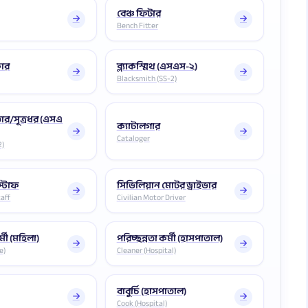
বেঞ্চ ফিটার
Bench Fitter
কার
ব্ল্যাকস্মিথ (এসএস-২)
Blacksmith (SS-2)
ুতার/সূত্রধর (এসএ
ক্যাটালগার
Cataloger
2)
স্টাফ
সিভিলিয়ান মোটর ড্রাইভার
taff
Civilian Motor Driver
্মী (মহিলা)
পরিচ্ছন্নতা কর্মী (হাসপাতাল)
e)
Cleaner (Hospital)
বাবুর্চি (হাসপাতাল)
Cook (Hospital)