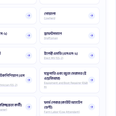
গোয়ালা
Cowherd
এস-২)
ড্রাফটসম্যান
Draftsman
ি
ইলেক্ট এমডি (এসএস-২)
Elect MV (SS-2)
যন্ত্রপাতি এবং জুতা মেরামত (ই
 টেকনিশিয়ান (এস
এন্ডবিআর)
Equipment and Boot Repairer (E&B
hnician (SS-2)
R)
ফার্ম লেবার (কাউট অ্যাটেন
রিচ্ছন্নতা কর্মী)
ডেন্ট)
eaner)
Farm Labor (Cow Attendant)