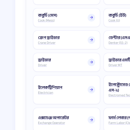
বাবুর্চি (মেস)
বাবুর্চি (ইউ)
Cook (Mess)
Cook (U)
ক্রেন ড্রাইভার
ডেন্টার (এস
Crane Driver
Denter (SS-2)
ড্রাইভার
ড্রাইভার এমট
Driver
Driver MT
ইলেক্ট্রোমেড
ইলেকট্রিশিয়ান
এস-২)
Electrician
Electromed Tec
এক্সচেঞ্জ অপারেটর
ফার্ম লেবার (প
Exchange Operator
Farm Labor (Cl