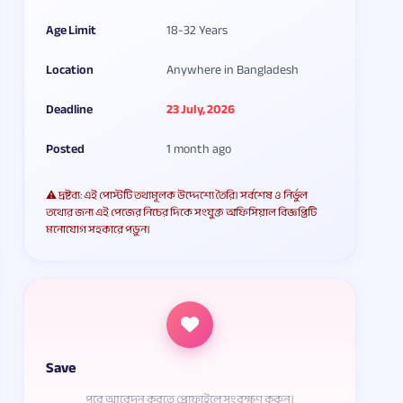
Age Limit
18-32 Years
Location
Anywhere in Bangladesh
Deadline
23 July, 2026
Posted
1 month ago
⚠️ দ্রষ্টব্য: এই পোস্টটি তথ্যমূলক উদ্দেশ্যে তৈরি। সর্বশেষ ও নির্ভুল
তথ্যের জন্য এই পেজের নিচের দিকে সংযুক্ত অফিসিয়াল বিজ্ঞপ্তিটি
মনোযোগ সহকারে পড়ুন।
Save
পরে আবেদন করতে প্রোফাইলে সংরক্ষণ করুন।