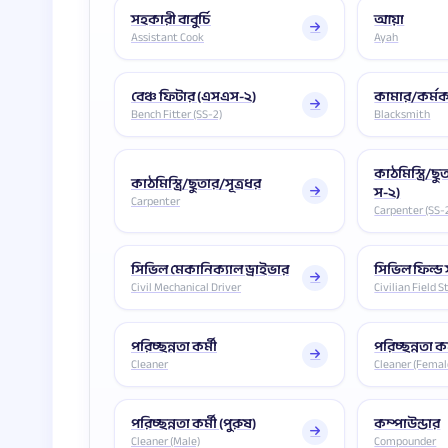
সহকারী বাবুর্চি
আয়া
Assistant Cook
Ayah
বেঞ্চ ফিটার (এসএস-২)
কামার/কর্ম
Bench Fitter (SS-2)
Blacksmith
কাঠমিস্ত্রি/ছ
কাঠমিস্ত্রি/ছুতার/সূত্রধর
স-২)
Carpenter
Carpenter (SS-
সিভিল মেকানিক্যাল ড্রাইভার
সিভিল ফিল্ড 
Civil Mechanical Driver
Civilian Field S
পরিচ্ছন্নতা কর্মী
পরিচ্ছন্নতা কর
Cleaner
Cleaner (Femal
পরিচ্ছন্নতা কর্মী (পুরুষ)
কম্পাউন্ডার
Cleaner (Male)
Compounder