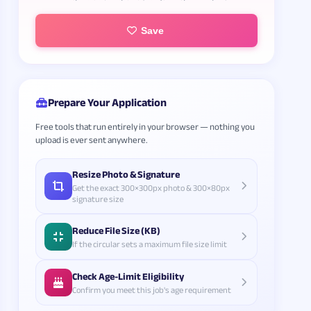
Save
Prepare Your Application
Free tools that run entirely in your browser — nothing you
upload is ever sent anywhere.
Resize Photo & Signature
Get the exact 300×300px photo & 300×80px
signature size
Reduce File Size (KB)
If the circular sets a maximum file size limit
Check Age-Limit Eligibility
Confirm you meet this job's age requirement