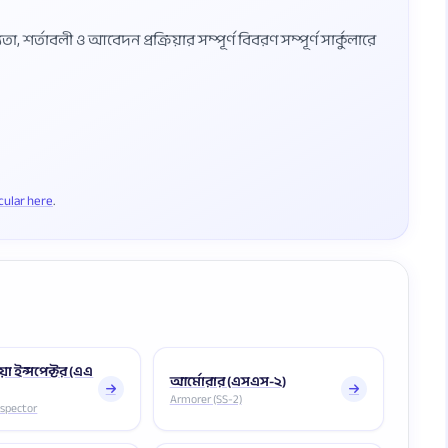
শর্তাবলী ও আবেদন প্রক্রিয়ার সম্পূর্ণ বিবরণ সম্পূর্ণ সার্কুলারে
rcular here
য়া ইন্সপেক্টর (এএ
আর্মোরার (এসএস-২)
Armorer (SS-2)
nspector