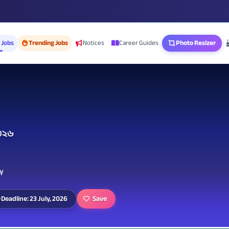
 Jobs
Trending Jobs
Notices
Career Guides
Photo Resizer
২০২৬
my
Save
Deadline: 23 July, 2026