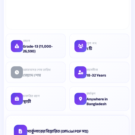
বেতন
শূন্য পদ
Grade-13 (11,000-
1 টি
26,590)
আবেদনের শেষ তারিখ
বয়সসীমা
মেয়াদ শেষ
18-32 Years
কর্মস্থল
চাকরির ধরন
Anywhere in
স্থায়ী
Bangladesh
সার্কুলারের বিস্তারিত (Official PDF সহ)