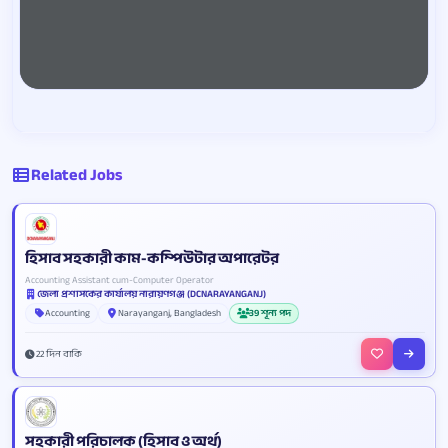
Related Jobs
হিসাব সহকারী কাম-কম্পিউটার অপারেটর
Accounting Assistant cum-Computer Operator
জেলা প্রশাসকের কার্যালয় নারায়ণগঞ্জ (DCNARAYANGANJ)
Accounting
Narayanganj, Bangladesh
39 শূন্য পদ
22 দিন বাকি
সহকারী পরিচালক (হিসাব ও অর্থ)