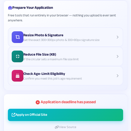
Prepare Your Application
Free tools that run entirely in your browser — nothing you upload is ever sent
anywhere.
Resize Photo & Signature
Get the exact 300×300px photo & 300×80px signature size
Reduce File Size (KB)
If the circular sets a maximum file size limit
Check Age-Limit Eligibility
Confirm you meet this job's age requirement
Application deadline has passed
Apply on Official Site
View Source