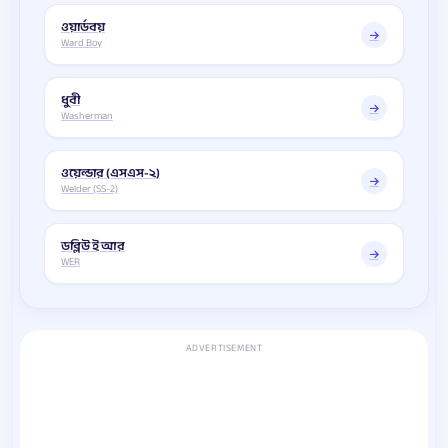
ওয়ার্ডবয়
Ward Boy
ধুবী
Washerman
ওয়েল্ডার (এসএস-২)
Welder (SS-2)
ডব্লিউ ই আর
WER
ADVERTISEMENT