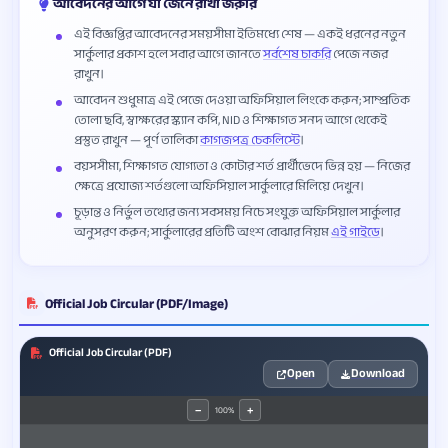
আবেদনের আগে যা জেনে রাখা জরুরি
এই বিজ্ঞপ্তির আবেদনের সময়সীমা ইতিমধ্যে শেষ — একই ধরনের নতুন
সার্কুলার প্রকাশ হলে সবার আগে জানতে
সর্বশেষ চাকরি
পেজে নজর
রাখুন।
আবেদন শুধুমাত্র এই পেজে দেওয়া অফিসিয়াল লিংকে করুন; সাম্প্রতিক
তোলা ছবি, স্বাক্ষরের স্ক্যান কপি, NID ও শিক্ষাগত সনদ আগে থেকেই
প্রস্তুত রাখুন — পূর্ণ তালিকা
কাগজপত্র চেকলিস্টে
।
বয়সসীমা, শিক্ষাগত যোগ্যতা ও কোটার শর্ত প্রার্থীভেদে ভিন্ন হয় — নিজের
ক্ষেত্রে প্রযোজ্য শর্তগুলো অফিসিয়াল সার্কুলারে মিলিয়ে দেখুন।
চূড়ান্ত ও নির্ভুল তথ্যের জন্য সবসময় নিচে সংযুক্ত অফিসিয়াল সার্কুলার
অনুসরণ করুন; সার্কুলারের প্রতিটি অংশ বোঝার নিয়ম
এই গাইডে
।
Official Job Circular (PDF/Image)
Official Job Circular (PDF)
Open
Download
100%
−
+