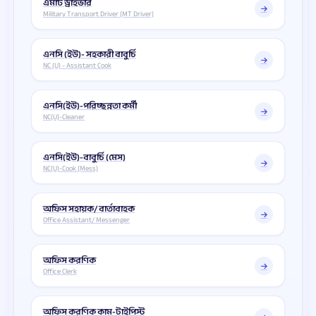
এমটি ড্রাইভার
Military Transport Driver (MT Driver)
এনসি (ইউ)- সহকারী বাবুর্চি
NC (U) - Assistant Cook
এনসি(ইউ)-পরিচ্ছন্নতা কর্মী
NC(U)-Cleaner
এনসি(ইউ)-বাবুর্চি (মেস)
NC(U)-Cook (Mess)
অফিস সহায়ক/ বার্তাবাহক
Office Assistant/ Messenger
অফিস করণিক
Office Clerk
অফিস করণিক কাম-টাইপিস্ট