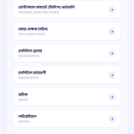
জেন্টলম্যান ক্যাডেট (জিসি'স) অর্ডারলি
Gentleman Cadets (GCs) Orderly
ঘোড়া-রক্ষক (সহিস)
Horse-Keeper (Sahis)
হসপিটাল ড্রেসার
Hospital Dresser
হসপিটাল অর্ডারলী
Hospital Orderly
শ্রমিক
Laborer
লাইব্রেরিয়ান
Librarian