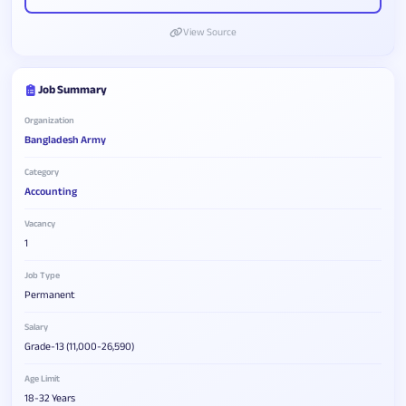
View Source
Job Summary
Organization
Bangladesh Army
Category
Accounting
Vacancy
1
Job Type
Permanent
Salary
Grade-13 (11,000-26,590)
Age Limit
18-32 Years