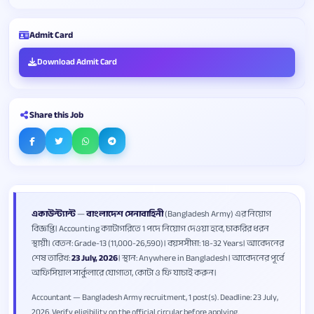
Admit Card
Download Admit Card
Share this Job
একাউন্ট্যান্ট
—
বাংলাদেশ সেনাবাহিনী
(Bangladesh Army) এর নিয়োগ
বিজ্ঞপ্তি। Accounting ক্যাটাগরিতে 1 পদে নিয়োগ দেওয়া হবে, চাকরির ধরন
স্থায়ী। বেতন: Grade-13 (11,000-26,590)। বয়সসীমা: 18-32 Years। আবেদনের
শেষ তারিখ:
23 July, 2026
। স্থান: Anywhere in Bangladesh। আবেদনের পূর্বে
অফিসিয়াল সার্কুলারে যোগ্যতা, কোটা ও ফি যাচাই করুন।
Accountant — Bangladesh Army recruitment, 1 post(s). Deadline: 23 July,
2026. Verify eligibility on the official circular before applying.