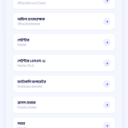
Office Clerk cum Typist
অফিস গুদামরক্ষক
Office Storekeeper
পেইন্টার
Painter
পেইন্টার (এসএস-২)
Painter (SS-2)
ফটোকপি অপারেটর
Photocopy Operator
প্রসেস চেজার
Process Chaser
সয়ার
Sawyer