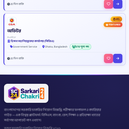
20 দিন বাকি
#1
FEATURED
অডিটর
Auditor
হিসাব মহানিয়ন্ত্রকের কার্যালয় (সিজিএ)
Government Service
Dhaka, Bangladesh
378 শূন্য পদ
20 দিন বাকি
বাংলাদেশের সরকারি চাকরির নিয়োগ বিজ্ঞপ্তি, পরীক্ষার ফলাফল ও ক্যারিয়ার
গাইড — এক বিশ্বস্ত প্ল্যাটফর্ম। বিসিএস, ব্যাংক, রেল, শিক্ষা ও প্রতিরক্ষা খাতের
সর্বশেষ আপডেট পান এখানে।
সকল সরকারি চাকরির নিয়োগ বিজ্ঞপ্তি ২০২৬