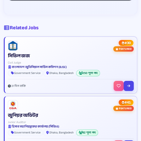
Related Jobs
#30
FEATURED
সিভিল জজ
Civil Judge
বাংলাদেশ জুডিসিয়াল সার্ভিস কমিশন (BJSC)
Government Service
Dhaka, Bangladesh
250 শূন্য পদ
31 দিন বাকি
#41
FEATURED
জুনিয়র অডিটর
Junior Auditor
হিসাব মহানিয়ন্ত্রকের কার্যালয় (সিজিএ)
Government Service
Dhaka, Bangladesh
92 শূন্য পদ