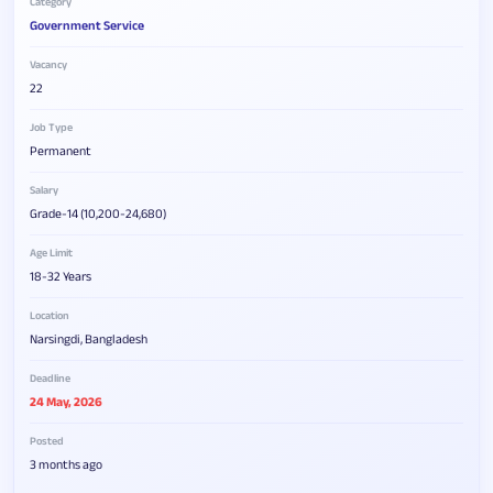
Category
Government Service
Vacancy
22
Job Type
Permanent
Salary
Grade-14 (10,200-24,680)
Age Limit
18-32 Years
Location
Narsingdi, Bangladesh
Deadline
24 May, 2026
Posted
3 months ago