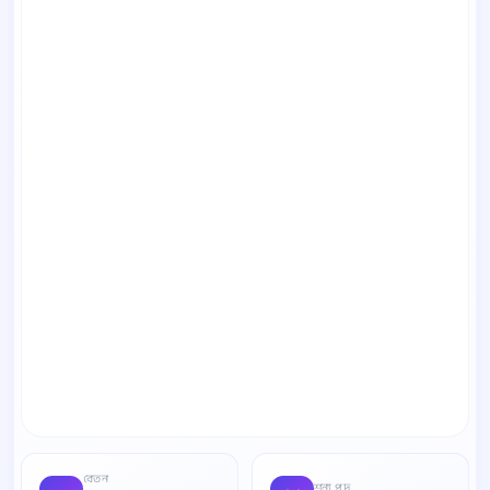
বেতন
শূন্য পদ