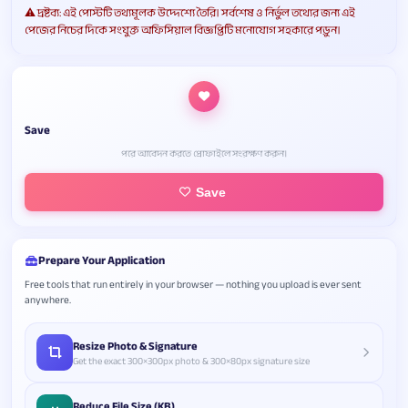
⚠️ দ্রষ্টব্য: এই পোস্টটি তথ্যমূলক উদ্দেশ্যে তৈরি। সর্বশেষ ও নির্ভুল তথ্যের জন্য এই
পেজের নিচের দিকে সংযুক্ত অফিসিয়াল বিজ্ঞপ্তিটি মনোযোগ সহকারে পড়ুন।
Save
পরে আবেদন করতে প্রোফাইলে সংরক্ষণ করুন।
Save
Prepare Your Application
Free tools that run entirely in your browser — nothing you upload is ever sent
anywhere.
Resize Photo & Signature
Get the exact 300×300px photo & 300×80px signature size
Reduce File Size (KB)