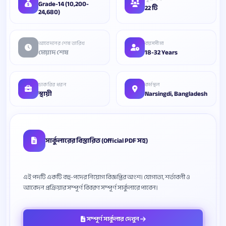
Grade-14 (10,200-
22 টি
24,680)
আবেদনের শেষ তারিখ
বয়সসীমা
মেয়াদ শেষ
18-32 Years
চাকরির ধরন
কর্মস্থল
স্থায়ী
Narsingdi, Bangladesh
সার্কুলারের বিস্তারিত (Official PDF সহ)
এই পদটি একটি বহু-পদের নিয়োগ বিজ্ঞপ্তির অংশ। যোগ্যতা, শর্তাবলী ও
সম্পূর্ণ সার্কুলার দেখুন