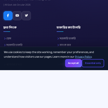
| All Govt Job Circular 2026
দ্রুত লিংক
চাকরির ক্যাটাগরি
হোম
সরকারি চাকরি
সরকারি চাকরি
ব্যাংক জব
নোটিশ বোর্ড
প্রতিরক্ষা
We use cookies to keep the site working, remember your preferences, and
understand how visitors use our pages. Learn more in our
Privacy Policy
.
আমাদের সম্পর্কে
শিক্ষা
Accept all
Essential only
প্রশ্নোত্তর (FAQ)
আইসিটি
ক্যারিয়ার গাইড
সব ক্যাটাগরি
Photo Resizer
Image Compressor
Age Calculator
Legal & Policies
যোগাযোগ