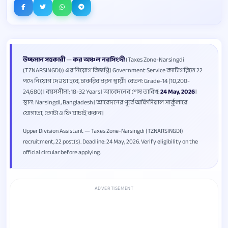
উচ্চমান সহকারী
—
কর অঞ্চল নরসিংদী
(Taxes Zone-Narsingdi
(TZNARSINGDI)) এর নিয়োগ বিজ্ঞপ্তি। Government Service ক্যাটাগরিতে 22
পদে নিয়োগ দেওয়া হবে, চাকরির ধরন স্থায়ী। বেতন: Grade-14 (10,200-
24,680)। বয়সসীমা: 18-32 Years। আবেদনের শেষ তারিখ:
24 May, 2026
।
স্থান: Narsingdi, Bangladesh। আবেদনের পূর্বে অফিসিয়াল সার্কুলারে
যোগ্যতা, কোটা ও ফি যাচাই করুন।
Upper Division Assistant — Taxes Zone-Narsingdi (TZNARSINGDI)
recruitment, 22 post(s). Deadline: 24 May, 2026. Verify eligibility on the
official circular before applying.
ADVERTISEMENT