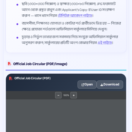
ছবি (৩০০×৩০০ পিক্সেল) ও স্বাক্ষর (৩০০×৮০ পিক্সেল) JPG ফরম্যাটে
আগে থেকে প্রস্তুত রাখুন এবং Applicant’s Copy-র User ID সংরক্ষণ
করুন — ধাপে ধাপে নিয়ম
টেলিটক আবেদন গাইডে
।
বয়সসীমা, শিক্ষাগত যোগ্যতা ও কোটার শর্ত প্রার্থীভেদে ভিন্ন হয় — নিজের
ক্ষেত্রে প্রযোজ্য শর্তগুলো অফিসিয়াল সার্কুলারে মিলিয়ে দেখুন।
চূড়ান্ত ও নির্ভুল তথ্যের জন্য সবসময় নিচে সংযুক্ত অফিসিয়াল সার্কুলার
অনুসরণ করুন; সার্কুলারের প্রতিটি অংশ বোঝার নিয়ম
এই গাইডে
।
Official Job Circular (PDF/Image)
Official Job Circular (PDF)
Open
Download
100%
−
+