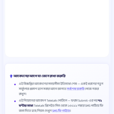
আবেদনের আগে যা জেনে রাখা জরুরি
এই বিজ্ঞপ্তির আবেদনের সময়সীমা ইতিমধ্যে শেষ — একই ধরনের নতুন
সার্কুলার প্রকাশ হলে সবার আগে জানতে
সর্বশেষ চাকরি
পেজে নজর
রাখুন।
এই নিয়োগের আবেদন Teletalk পোর্টালে — ফরম Submit-এর পর
৭২
ঘণ্টার মধ্যে
Teletalk প্রিপেইড সিম থেকে ১৬২২২ নম্বরে SMS পাঠিয়ে ফি
জমা দিতে হবে; নিয়ম দেখুন
SMS ফি গাইডে
।