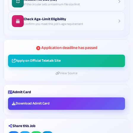
If the circular sets a maximum file size limit
Check Age-Limit Eligibility
Confirm you meet this job's age requirement
Application deadline has passed
Apply on Official Teletalk Site
View Source
Admit Card
Download Admit Card
Share this Job